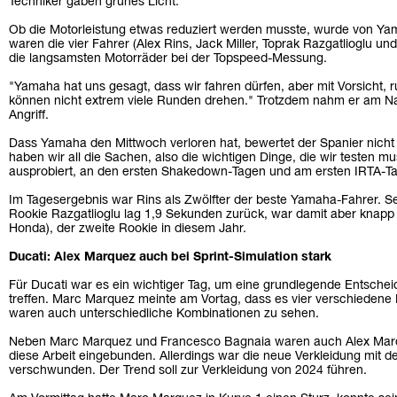
Techniker gaben grünes Licht.
Ob die Motorleistung etwas reduziert werden musste, wurde von Yama
waren die vier Fahrer (Alex Rins, Jack Miller, Toprak Razgatlioglu u
die langsamsten Motorräder bei der Topspeed-Messung.
"Yamaha hat uns gesagt, dass wir fahren dürfen, aber mit Vorsicht, ru
können nicht extrem viele Runden drehen." Trotzdem nahm er am Nac
Angriff.
Dass Yamaha den Mittwoch verloren hat, bewertet der Spanier nicht 
haben wir all die Sachen, also die wichtigen Dinge, die wir testen 
ausprobiert, an den ersten Shakedown-Tagen und am ersten IRTA-Ta
Im Tagesergebnis war Rins als Zwölfter der beste Yamaha-Fahrer. S
Rookie Razgatlioglu lag 1,9 Sekunden zurück, war damit aber knapp 
Honda), der zweite Rookie in diesem Jahr.
Ducati: Alex Marquez auch bei Sprint-Simulation stark
Für Ducati war es ein wichtiger Tag, um eine grundlegende Entsche
treffen. Marc Marquez meinte am Vortag, dass es vier verschiedene
waren auch unterschiedliche Kombinationen zu sehen.
Neben Marc Marquez und Francesco Bagnaia waren auch Alex Marqu
diese Arbeit eingebunden. Allerdings war die neue Verkleidung mit d
verschwunden. Der Trend soll zur Verkleidung von 2024 führen.