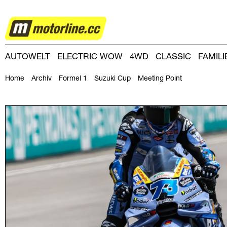
MOTORSPORT
AUTOWELT
ELECTRIC WOW
4WD
CLASSIC
FAMIL
DRIVING-DAY
DRIVING CLUB
MAGAZINE
Home
Archiv
Formel 1
Suzuki Cup
Meeting Point