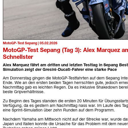
MotoGP-Test Sepang | 05.02.2026
MotoGP-Test Sepang (Tag 3): Alex Marquez am
Schnellster
Alex Marquez fährt am dritten und letzten Testtag in Sepang Bestz
Simulation zeigt der Gresini-Ducati-Fahrer eine starke Pace
Am Donnerstag gingen die MotoGP-Testfahrten auf dem Sepang Intern
Ende. Wie an den ersten beiden Tagen herrschten gute, jedoch erne
Nachmittag gab es leichten Regen. Da es inklusive Shakedown bereit
beste Gripverhältnisse.
Zu Beginn des Tages standen die ersten 20 Minuten für Übungsstarts
Verfügung, da es gestern am Nachmittag nass war. Im Laufe des Tag
eine Sprint-Simulation über zehn Runden auf dem Programm.
Nachdem Yamaha am Mittwoch nicht auf der Strecke war, wurde das 
Japan und Italien konnte die Ursache für das Problem mit dem neuen 