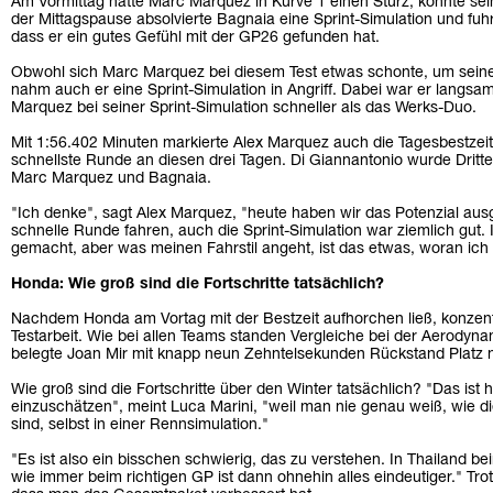
Am Vormittag hatte Marc Marquez in Kurve 1 einen Sturz, konnte se
der Mittagspause absolvierte Bagnaia eine Sprint-Simulation und fuhr
dass er ein gutes Gefühl mit der GP26 gefunden hat.
Obwohl sich Marc Marquez bei diesem Test etwas schonte, um seine 
nahm auch er eine Sprint-Simulation in Angriff. Dabei war er langsa
Marquez bei seiner Sprint-Simulation schneller als das Werks-Duo.
Mit 1:56.402 Minuten markierte Alex Marquez auch die Tagesbestzei
schnellste Runde an diesen drei Tagen. Di Giannantonio wurde Dritte
Marc Marquez und Bagnaia.
"Ich denke", sagt Alex Marquez, "heute haben wir das Potenzial ausg
schnelle Runde fahren, auch die Sprint-Simulation war ziemlich gut.
gemacht, aber was meinen Fahrstil angeht, ist das etwas, woran ich
Honda: Wie groß sind die Fortschritte tatsächlich?
Nachdem Honda am Vortag mit der Bestzeit aufhorchen ließ, konzentr
Testarbeit. Wie bei allen Teams standen Vergleiche bei der Aerodyn
belegte Joan Mir mit knapp neun Zehntelsekunden Rückstand Platz 
Wie groß sind die Fortschritte über den Winter tatsächlich? "Das ist hi
einzuschätzen", meint Luca Marini, "weil man nie genau weiß, wie 
sind, selbst in einer Rennsimulation."
"Es ist also ein bisschen schwierig, das zu verstehen. In Thailand bei
wie immer beim richtigen GP ist dann ohnehin alles eindeutiger." Tr