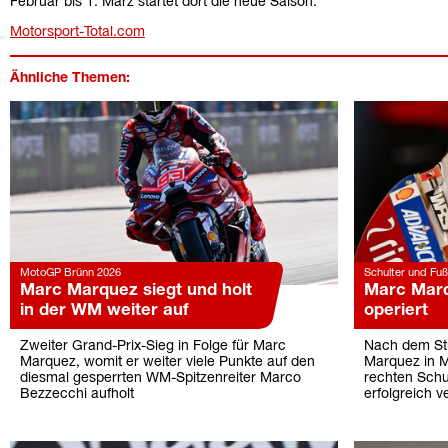
Februar bis 1. März startet dort die neue Saison.
Motorsport-Total.com
Ähnliche Themen:
MotoGP Brünn 2026
Schulter und Fuß 
Marc Marquez siegt und holt
Marc Marq
in der WM weiter auf
operiert
Zweiter Grand-Prix-Sieg in Folge für Marc
Nach dem St
Marquez, womit er weiter viele Punkte auf den
Marquez in Ma
diesmal gesperrten WM-Spitzenreiter Marco
rechten Schu
Bezzecchi aufholt
erfolgreich v