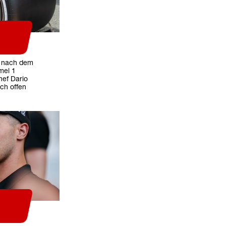
ch nach dem
mel 1
hef Dario
och offen