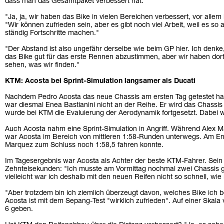
dass man das Gesamtpaket verbessert hat.
"Ja, ja, wir haben das Bike in vielen Bereichen verbessert, vor allem
"Wir können zufrieden sein, aber es gibt noch viel Arbeit, weil es so 
ständig Fortschritte machen."
"Der Abstand ist also ungefähr derselbe wie beim GP hier. Ich denke,
das Bike gut für das erste Rennen abzustimmen, aber wir haben dort
sehen, was wir finden."
KTM: Acosta bei Sprint-Simulation langsamer als Ducati
Nachdem Pedro Acosta das neue Chassis am ersten Tag getestet hat
war diesmal Enea Bastianini nicht an der Reihe. Er wird das Chassis
wurde bei KTM die Evaluierung der Aerodynamik fortgesetzt. Dabei w
Auch Acosta nahm eine Sprint-Simulation in Angriff. Während Alex M
war Acosta im Bereich von mittleren 1:58-Runden unterwegs. Am End
Marquez zum Schluss noch 1:58,5 fahren konnte.
Im Tagesergebnis war Acosta als Achter der beste KTM-Fahrer. Sein
Zehntelsekunden: "Ich musste am Vormittag nochmal zwei Chassis 
vielleicht war ich deshalb mit den neuen Reifen nicht so schnell, wie 
"Aber trotzdem bin ich ziemlich überzeugt davon, welches Bike ich b
Acosta ist mit dem Sepang-Test "wirklich zufrieden". Auf einer Skala
6 geben.