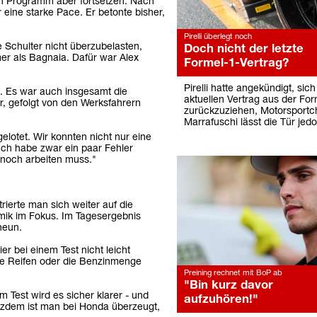
in Programm aber fortsetzen. Nach
 eine starke Pace. Er betonte bisher,
Pirelli überlegt noch
Schulter nicht überzubelasten,
Doch nicht der letzte
mer als Bagnaia. Dafür war Alex
Formel-1-Vertrag?
Pirelli hatte angekündigt, si
t. Es war auch insgesamt die
aktuellen Vertrag aus der For
r, gefolgt von den Werksfahrern
zurückzuziehen, Motorsportc
Marrafuschi lässt die Tür jed
elotet. Wir konnten nicht nur eine
 Ich habe zwar ein paar Fehler
 noch arbeiten muss."
ierte man sich weiter auf die
amik im Fokus. Im Tagesergebnis
neun.
er bei einem Test nicht leicht
die Reifen oder die Benzinmenge
Preining rechnet mit BoP ab
"Bin kurz davor
m Test wird es sicher klarer - und
aufzuhören!"
otzdem ist man bei Honda überzeugt,