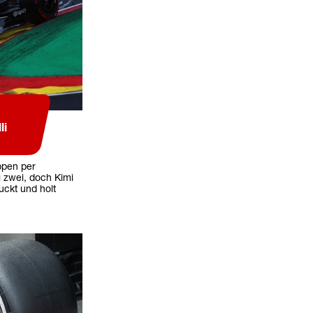
li
ppen per
 zwei, doch Kimi
uckt und holt