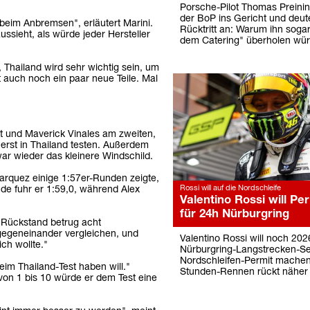
Porsche-Pilot Thomas Preinin
der BoP ins Gericht und deut
 beim Anbremsen", erläutert Marini.
Rücktritt an: Warum ihn soga
aussieht, als würde jeder Hersteller
dem Catering" überholen wü
 Thailand wird sehr wichtig sein, um
 auch noch ein paar neue Teile. Mal
 und Maverick Vinales am zweiten,
 erst in Thailand testen. Außerdem
ar wieder das kleinere Windschild.
arquez einige 1:57er-Runden zeigte,
Rossi will auf die Nordschleife
e fuhr er 1:59,0, während Alex
Valentino Rossi will Pe
für 24h Nürburgring
 Rückstand betrug acht
gegeneinander vergleichen, und
Valentino Rossi will noch 202
ich wollte."
Nürburgring-Langstrecken-Ser
Nordschleifen-Permit machen 
eim Thailand-Test haben will."
Stunden-Rennen rückt näher
 von 1 bis 10 würde er dem Test eine