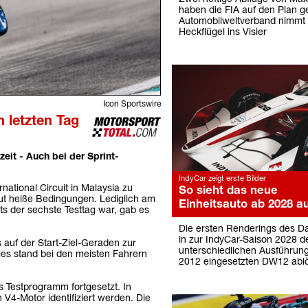
haben die FIA auf den Plan g
Automobilweltverband nimmt 
Heckflügel ins Visier
Icon Sportswire
 letzten Tag
eit - Auch bei der Sprint-
IndyCar zeigt erste Bilder
ational Circuit in Malaysia zu
So sieht das neue
ut heiße Bedingungen. Lediglich am
Einheitsauto ab 2028 a
s der sechste Testtag war, gab es
Die ersten Renderings des Da
in zur IndyCar-Saison 2028 d
 auf der Start-Ziel-Geraden zur
unterschiedlichen Ausführunge
es stand bei den meisten Fahrern
2012 eingesetzten DW12 abl
Testprogramm fortgesetzt. In
V4-Motor identifiziert werden. Die