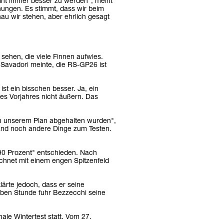
int immer besser zu werden", meint
chungen. Es stimmt, dass wir beim
u wir stehen, aber ehrlich gesagt
sehen, die viele Finnen aufwies.
 Savadori meinte, die RS-GP26 ist
st ein bisschen besser. Ja, ein
 des Vorjahres nicht äußern. Das
on unserem Plan abgehalten wurden",
iland noch andere Dinge zum Testen.
 90 Prozent" entschieden. Nach
chnet mit einem engen Spitzenfeld
lärte jedoch, dass er seine
alben Stunde fuhr Bezzecchi seine
nale Wintertest statt. Vom 27.