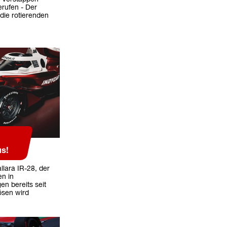
erufen - Der
die rotierenden
us!
llara IR-28, der
en in
n bereits seit
ösen wird