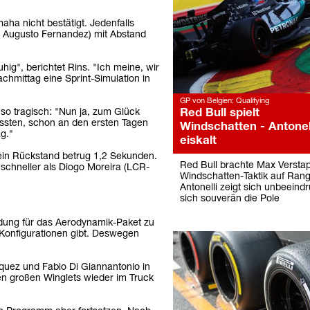
ha nicht bestätigt. Jedenfalls
nd Augusto Fernandez) mit Abstand
hig", berichtet Rins. "Ich meine, wir
hmittag eine Sprint-Simulation in
GP von Belgien: Qualifying
Red Bull spielt
so tragisch: "Nun ja, zum Glück
mussten, schon an den ersten Tagen
Windschatten - Antonel
g."
eiskalt
ein Rückstand betrug 1,2 Sekunden.
Red Bull brachte Max Versta
schneller als Diogo Moreira (LCR-
Windschatten-Taktik auf Rang
Antonelli zeigt sich unbeeindr
sich souverän die Pole
idung für das Aerodynamik-Paket zu
 Konfigurationen gibt. Deswegen
ez und Fabio Di Giannantonio in
en großen Winglets wieder im Truck