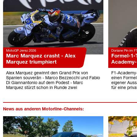
MotoGP Jerez 2026
Doriane Pin im F
Marc Marquez crasht - Alex
Formel-1-T
Marquez triumphiert
Academy-M
Alex Marquez gewinnt den Grand Prix von
F1-Academy-M
Spanien souverän - Marco Bezzecchi und Fabio
einen Formel
Di Giannantonio auf dem Podest - Marc
eigener Auss
Marquez stürzt schon in Runde zwei
für eine priva
News aus anderen Motorline-Channels: