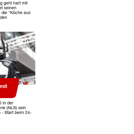
g geht hart mit
et seinen
r die "Köche aus
rden
rmit
6 in der
ie (NLS) sein
- Start beim 24-