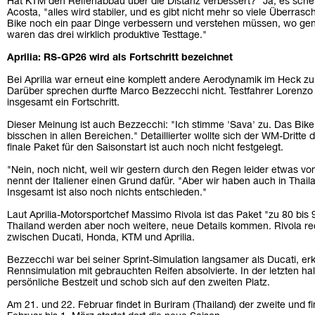
Hat KTM den Reifenabbau über die Distanz verbessert? "Ja, es sche
Acosta, "alles wird stabiler, und es gibt nicht mehr so viele Überras
Bike noch ein paar Dinge verbessern und verstehen müssen, wo gena
waren das drei wirklich produktive Testtage."
Aprilia: RS-GP26 wird als Fortschritt bezeichnet
Bei Aprilia war erneut eine komplett andere Aerodynamik im Heck zu 
Darüber sprechen durfte Marco Bezzecchi nicht. Testfahrer Lorenzo
insgesamt ein Fortschritt.
Dieser Meinung ist auch Bezzecchi: "Ich stimme 'Sava' zu. Das Bike i
bisschen in allen Bereichen." Detaillierter wollte sich der WM-Dritte
finale Paket für den Saisonstart ist auch noch nicht festgelegt.
"Nein, noch nicht, weil wir gestern durch den Regen leider etwas v
nennt der Italiener einen Grund dafür. "Aber wir haben auch in Tha
Insgesamt ist also noch nichts entschieden."
Laut Aprilia-Motorsportchef Massimo Rivola ist das Paket "zu 80 bis
Thailand werden aber noch weitere, neue Details kommen. Rivola re
zwischen Ducati, Honda, KTM und Aprilia.
Bezzecchi war bei seiner Sprint-Simulation langsamer als Ducati, erk
Rennsimulation mit gebrauchten Reifen absolvierte. In der letzten h
persönliche Bestzeit und schob sich auf den zweiten Platz.
Am 21. und 22. Februar findet in Buriram (Thailand) der zweite und fi