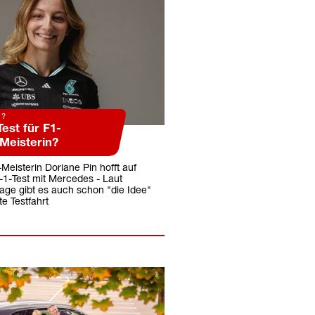
1?
est für F1-
eisterin?
eisterin Doriane Pin hofft auf
-1-Test mit Mercedes - Laut
age gibt es auch schon "die Idee"
te Testfahrt