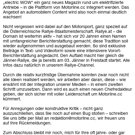
„electric WOW“ ein ganz neues Magazin rund um elektrifizierte
Antriebe – in die Plattform von Motorline.cc integriert werden. Das
Angebot an automobilem Content wird also noch einmal deutlich
wachsen!
Nicht vergessen wird dabei auf den Motorsport, ganz speziell auf
die Österreichische Rallye-Staatsmeisterschaft. Rallye.at – die
Domain ist weiterhin aktiv – hat sich vor 20 Jahren einen Namen
mit umfangreicher Berichterstattung gemacht, diese Tradition soll
wieder aufgenommen und ausgebaut werden. So sind exklusive
Beiträge in Text- und Videoform sowie eine intensivere Vorort-
Berichterstattung angedacht. Den Auftakt macht hier gleich die
Jänner-Rallye, die ja bereits am 03. Jänner in Freistadt startet. Alle
Infos dazu natürlich in unserem Rallye-Channel.
Durch die relativ kurzfristige Übernahme konnten zwar noch nicht
alle Ideen realisiert werden, wir arbeiten aber daran, diese – wie
erwähnt mit der Integration unserer Medien – in einem zweiten
Schritt umzusetzen. Dann wird es auch einen neuen Chefredakteur
geben, der sich sicher mit voller Leidenschaft um Motorline.cc
kümmert.
Für Anregungen oder konstruktive Kritik – nicht ganz
auszuschließen, dass Sie noch auf einen Bug stoßen – schreiben
Sie uns bitte per Mail an redaktion@motorline.cc, wir freuen uns
auf Ihre Rückmeldungen.
Zum Abschluss bleibt mir noch, mich für Ihre oft jahre- oder gar