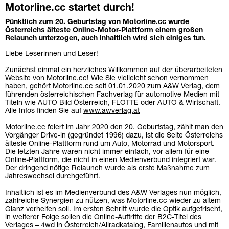
Motorline.cc startet durch!
Pünktlich zum 20. Geburtstag von Motorline.cc wurde
Österreichs älteste Online-Motor-Plattform einem großen
Relaunch unterzogen, auch inhaltlich wird sich einiges tun.
Liebe Leserinnen und Leser!
Zunächst einmal ein herzliches Willkommen auf der überarbeiteten
Website von Motorline.cc! Wie Sie vielleicht schon vernommen
haben, gehört Motorline.cc seit 01.01.2020 zum A&W Verlag, dem
führenden österreichischen Fachverlag für automotive Medien mit
Titeln wie AUTO Bild Österreich, FLOTTE oder AUTO & Wirtschaft.
Alle Infos finden Sie auf
www.awverlag.at
Motorline.cc feiert im Jahr 2020 den 20. Geburtstag, zählt man den
Vorgänger Drive-in (gegründet 1996) dazu, ist die Seite Österreichs
älteste Online-Plattform rund um Auto, Motorrad und Motorsport.
Die letzten Jahre waren nicht immer einfach, vor allem für eine
Online-Plattform, die nicht in einen Medienverbund integriert war.
Der dringend nötige Relaunch wurde als erste Maßnahme zum
Jahreswechsel durchgeführt.
Inhaltlich ist es im Medienverbund des A&W Verlages nun möglich,
zahlreiche Synergien zu nützen, was Motorline.cc wieder zu altem
Glanz verhelfen soll. Im ersten Schritt wurde die Optik aufgefrischt,
in weiterer Folge sollen die Online-Auftritte der B2C-Titel des
Verlages – 4wd in Österreich/Allradkatalog, Familienautos und mit