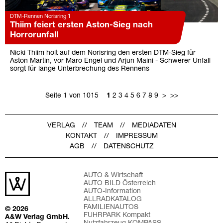
DTM-Rennen Norisring 1
Thiim feiert ersten Aston-Sieg nach
Horrorunfall
Nicki Thiim holt auf dem Norisring den ersten DTM-Sieg für
Aston Martin, vor Maro Engel und Arjun Maini - Schwerer Unfall
sorgt für lange Unterbrechung des Rennens
Seite 1 von 1015
1
2
3
4
5
6
7
8
9
>
>>
VERLAG
TEAM
MEDIADATEN
KONTAKT
IMPRESSUM
AGB
DATENSCHUTZ
AUTO & Wirtschaft
AUTO BILD Österreich
AUTO-Information
ALLRADKATALOG
FAMILIENAUTOS
© 2026
FUHRPARK Kompakt
A&W Verlag GmbH.