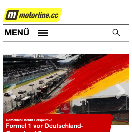
MOTORSPORT
MENÜ
zurück
weiter
Domenicali nennt Perspektive
Formel 1 vor Deutschland-