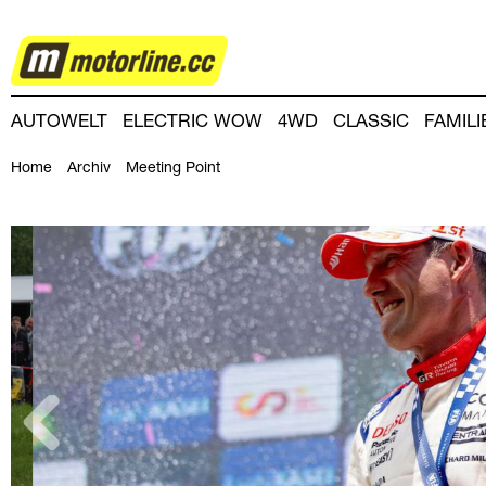
RALLYE
AUTOWELT
ELECTRIC WOW
4WD
CLASSIC
FAMIL
DRIVING-DAY
DRIVING CLUB
MAGAZINE
Home
Archiv
Meeting Point
zurück