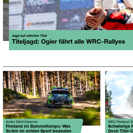
Jagd auf zehnten Titel
Titeljagd: Ogier fährt alle WRC-Rallyes
Achim Mörtl Kolumne
WRC Finnland: B
Finnland im Bummeltempo: Was
Schwierige 
5s/km im echten Sport bedeuten
Doch Titel-C