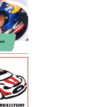
eams
ash