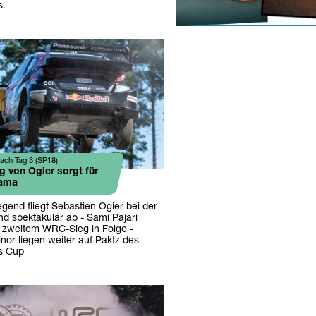
.
ach Tag 3 (SP18)
g von Ogier sorgt für
rama
egend fliegt Sebastien Ogier bei der
nd spektakulär ab - Sami Pajari
r zweitem WRC-Sieg in Folge -
nor liegen weiter auf Paktz des
s Cup