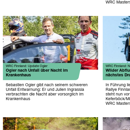
WRC Masters
WRC Finnland: Update Ogier
WRC Finnland: N
Ogier nach Unfall über Nacht im
Wilder Abflu
Krankenhaus
nächstes D
Sebastien Ogier gibt nach seinem schweren
In Führung li
Unfall Entwarnung: Er und Julien Ingrassia
Rallye Finnla
verbrachten die Nacht aber vorsorglich im
steht nun vo
Krankenhaus
Keferböck/Mi
WRC Master