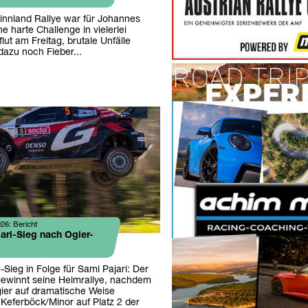
Finnland Rallye war für Johannes
e harte Challenge in vielerlei
flut am Freitag, brutale Unfälle
azu noch Fieber...
26: Bericht
ari-Sieg nach Ogier-
Sieg in Folge für Sami Pajari: Der
 gewinnt seine Heimrallye, nachdem
ier auf dramatische Weise
 Keferböck/Minor auf Platz 2 der