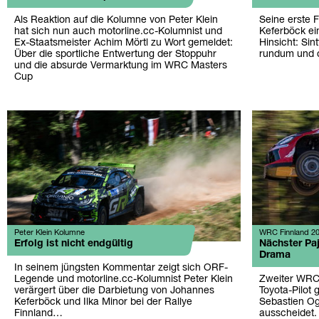
Als Reaktion auf die Kolumne von Peter Klein
Seine erste 
hat sich nun auch motorline.cc-Kolumnist und
Keferböck ein
Ex-Staatsmeister Achim Mörtl zu Wort gemeldet:
Hinsicht: Sint
Über die sportliche Entwertung der Stoppuhr
rundum und d
und die absurde Vermarktung im WRC Masters
Cup
Peter Klein Kolumne
WRC Finnland 20
Erfolg ist nicht endgültig
Nächster Paj
Drama
In seinem jüngsten Kommentar zeigt sich ORF-
Legende und motorline.cc-Kolumnist Peter Klein
Zweiter WRC-
verärgert über die Darbietung von Johannes
Toyota-Pilot
Keferböck und Ilka Minor bei der Rallye
Sebastien Og
Finnland…
ausscheidet.