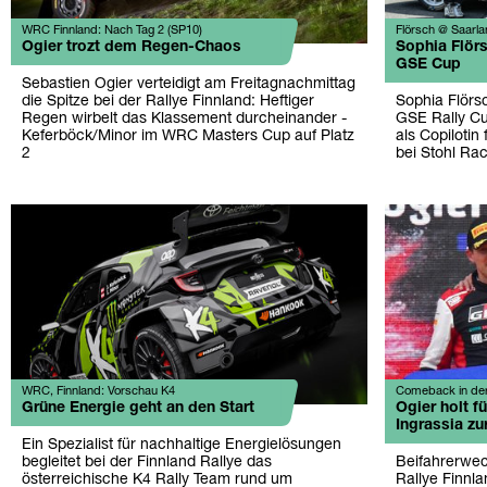
WRC Finnland: Nach Tag 2 (SP10)
Flörsch @ Saarla
Ogier trozt dem Regen-Chaos
Sophia Flörs
GSE Cup
Sebastien Ogier verteidigt am Freitagnachmittag
die Spitze bei der Rallye Finnland: Heftiger
Sophia Flörs
Regen wirbelt das Klassement durcheinander -
GSE Rally Cup
Keferböck/Minor im WRC Masters Cup auf Platz
als Copilotin 
2
bei Stohl Rac
WRC, Finnland: Vorschau K4
Comeback in de
Grüne Energie geht an den Start
Ogier holt fü
Ingrassia zu
Ein Spezialist für nachhaltige Energielösungen
begleitet bei der Finnland Rallye das
Beifahrerwec
österreichische K4 Rally Team rund um
Rallye Finnla