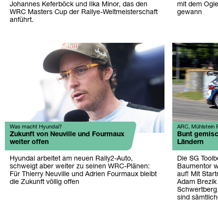
Johannes Keferböck und Ilka Minor, das den
mit dem Ogie
WRC Masters Cup der Rallye-Weltmeisterschaft
gewann
anführt.
Was macht Hyundai?
ARC, Mühlstein R
Zukunft von Neuville und Fourmaux
Bunt gemisc
weiter offen
Ländern
Hyundai arbeitet am neuen Rally2-Auto,
Die SG Toolb
schweigt aber weiter zu seinen WRC-Plänen:
Baumentor wa
Für Thierry Neuville und Adrien Fourmaux bleibt
auf! Mit Sta
die Zukunft völlig offen
Adam Brezik 
Schwertberg.
sind sämtlich