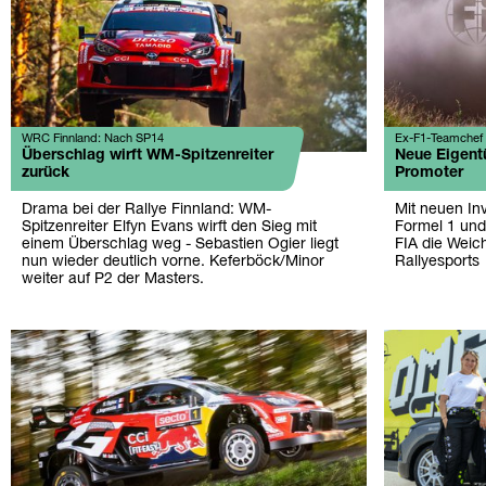
WRC Finnland: Nach SP14
Ex-F1-Teamchef
Überschlag wirft WM-Spitzenreiter
Neue Eigent
zurück
Promoter
Drama bei der Rallye Finnland: WM-
Mit neuen In
Spitzenreiter Elfyn Evans wirft den Sieg mit
Formel 1 und
einem Überschlag weg - Sebastien Ogier liegt
FIA die Weich
nun wieder deutlich vorne. Keferböck/Minor
Rallyesports
weiter auf P2 der Masters.