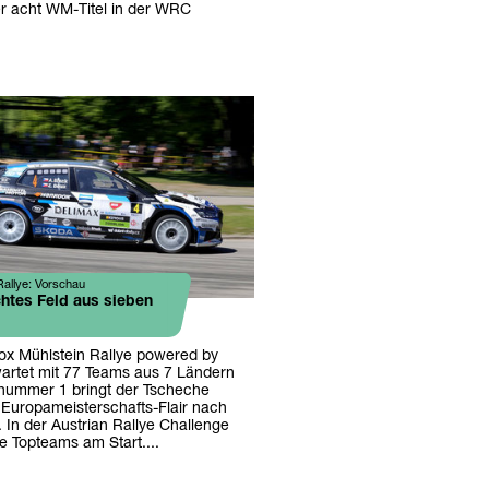
r acht WM-Titel in der WRC
allye: Vorschau
htes Feld aus sieben
ox Mühlstein Rallye powered by
rtet mit 77 Teams aus 7 Ländern
rtnummer 1 bringt der Tscheche
Europameisterschafts-Flair nach
 In der Austrian Rallye Challenge
e Topteams am Start....