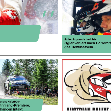
1
2
3
AARC, Mühlstein Rallye: Vorschau
AARC erwartet 16 T
Julien Ingrassia berichtet
Ogier verliert nach Horrorcr
das Bewusstsein...
ericht Keferböck
Finnland-Premiere:
hancen intakt!