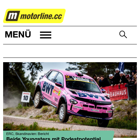
RALLYE
MENÜ
ERC, Skandinavien: Bericht
Beide Youngsters mit Podestpotential