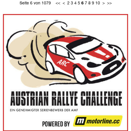
Seite 6 von 1079
<<
<
2
3
4
5
6
7
8
9
10
>
>>