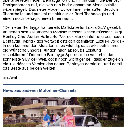
überarbeiteten neuen Bentayga fort und nimmt damit die Bentley-
Designsprache auf, die sich nun in der gesamten Modellpalette
widerspiegelt. Das neue Modell wurde innen wie außen deutlich
überarbeitet und punktet mit aktuellster Bord-Technologie und
einem noch behaglicheren Innenraum.
"Der neue Bentayga hat bereits Maßstäbe für Luxus-SUV gesetzt,
an denen sich alle anderen Modelle messen lassen müssen", sagt
Bentley-Chef Adrian Hallmark. "Vor der Markteinführung des neuen
Bentayga Hybrid - des weltweit einzigen definitiven Luxus-Hybrids -
in den kommenden Monaten ist es wichtig, dass wir noch immer
die Wünsche unserer Kunden nach absoluter Leistung
respektieren." Der neue Bentayga Speed bleibe weiterhin das
schnellste SUV der Welt, doch noch wichtiger sei, dass er zugleich
die luxuriöseste Version des neuen Bentayga darstelle - und damit
das Beste aus beiden Welten.
mid/wal
News aus anderen Motorline-Channels: