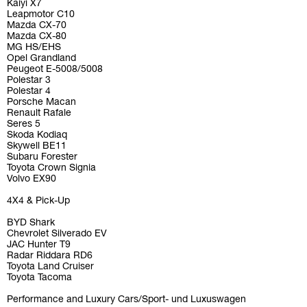
Kaiyi X7
Leapmotor C10
Mazda CX-70
Mazda CX-80
MG HS/EHS
Opel Grandland
Peugeot E-5008/5008
Polestar 3
Polestar 4
Porsche Macan
Renault Rafale
Seres 5
Skoda Kodiaq
Skywell BE11
Subaru Forester
Toyota Crown Signia
Volvo EX90
4X4 & Pick-Up
BYD Shark
Chevrolet Silverado EV
JAC Hunter T9
Radar Riddara RD6
Toyota Land Cruiser
Toyota Tacoma
Performance and Luxury Cars/Sport- und Luxuswagen