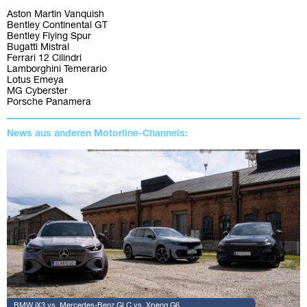
Aston Martin Vanquish
Bentley Continental GT
Bentley Flying Spur
Bugatti Mistral
Ferrari 12 Cilindri
Lamborghini Temerario
Lotus Emeya
MG Cyberster
Porsche Panamera
News aus anderen Motorline-Channels:
BMW iX3 vs. Mercedes-Benz GLC vs. Xpeng G6