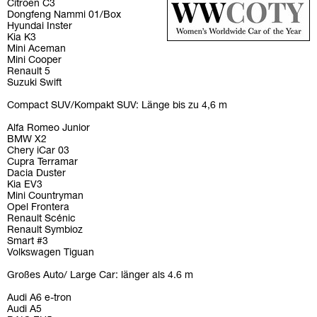
Citroën C3
Dongfeng Nammi 01/Box
Hyundai Inster
Kia K3
Mini Aceman
Mini Cooper
Renault 5
Suzuki Swift
Compact SUV/Kompakt SUV: Länge bis zu 4,6 m
Alfa Romeo Junior
BMW X2
Chery iCar 03
Cupra Terramar
Dacia Duster
Kia EV3
Mini Countryman
Opel Frontera
Renault Scénic
Renault Symbioz
Smart #3
Volkswagen Tiguan
Großes Auto/ Large Car: länger als 4.6 m
Audi A6 e-tron
Audi A5