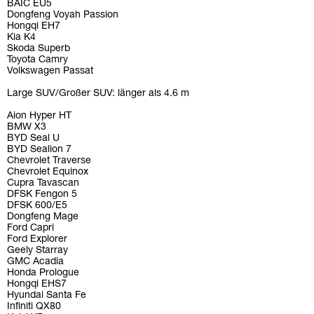
BAIC EU5
Dongfeng Voyah Passion
Hongqi EH7
Kia K4
Skoda Superb
Toyota Camry
Volkswagen Passat
Large SUV/Großer SUV: länger als 4.6 m
Aion Hyper HT
BMW X3
BYD Seal U
BYD Sealion 7
Chevrolet Traverse
Chevrolet Equinox
Cupra Tavascan
DFSK Fengon 5
DFSK 600/E5
Dongfeng Mage
Ford Capri
Ford Explorer
Geely Starray
GMC Acadia
Honda Prologue
Hongqi EHS7
Hyundai Santa Fe
Infiniti QX80