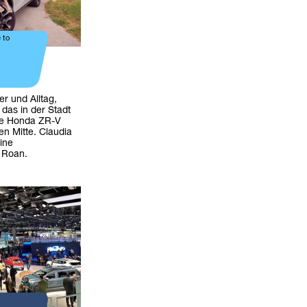
 to
er und Alltag,
das in der Stadt
eue Honda ZR-V
nen Mitte. Claudia
ine
 Roan.