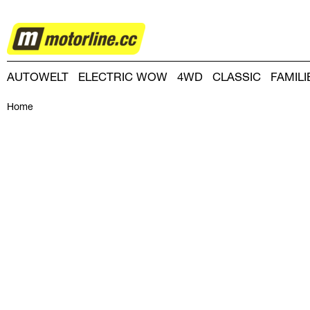
Magazine
AUTOWELT
ELECTRIC WOW
4WD
CLASSIC
FAMIL
DRIVING-DAY
DRIVING CLUB
MAGAZINE
Home
Familienautos