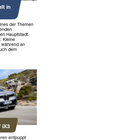
lt in
eines der Themen
henden
en Hauptstadt.
: Kleine
t, während an
auch dem
 iX3
eren entpuppt