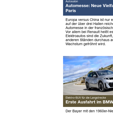
Autosalon
Automesse: Neue Vielfa
Paris
Europa versus China ist nur 
auf der über drei Hallen reic
Automesse in der französisch
Vor allem bei Renault heißt es
Elektroautos sind die Zukunf
anderen Ständen durchaus 
Wachstum gefröhnt wird.
Elektro-SUV für die Langstrecke
Erste Ausfahrt im BMW
Der Bayer mit den 1960er-Ni