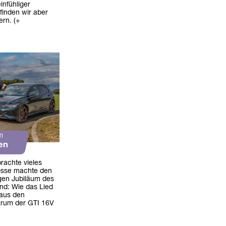
infühliger
 finden wir aber
rn. (+
TI
en
rachte vieles
osse machte den
gen Jubiläum des
and: Wie das Lied
 aus den
arum der GTI 16V