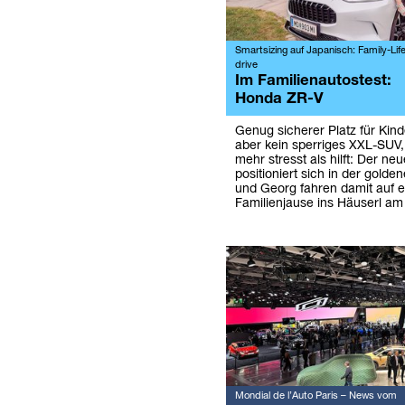
Smartsizing auf Japanisch: Family-Life
drive
Im Familienautostest:
Honda ZR-V
Genug sicherer Platz für Kind
aber kein sperriges XXL-SUV, 
mehr stresst als hilft: Der n
positioniert sich in der golde
und Georg fahren damit auf e
Familienjause ins Häuserl am
Mondial de l’Auto Paris – News vom