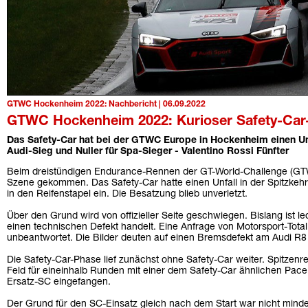
GTWC Hockenheim 2022: Nachbericht | 06.09.2022
GTWC Hockenheim 2022: Kurioser Safety-Car-
Das Safety-Car hat bei der GTWC Europe in Hockenheim einen Unf
Audi-Sieg und Nuller für Spa-Sieger - Valentino Rossi Fünfter
Beim dreistündigen Endurance-Rennen der GT-World-Challenge (GTWC
Szene gekommen. Das Safety-Car hatte einen Unfall in der Spitzkeh
in den Reifenstapel ein. Die Besatzung blieb unverletzt.
Über den Grund wird von offizieller Seite geschwiegen. Bislang ist le
einen technischen Defekt handelt. Eine Anfrage von Motorsport-Tota
unbeantwortet. Die Bilder deuten auf einen Bremsdefekt am Audi R8 
Die Safety-Car-Phase lief zunächst ohne Safety-Car weiter. Spitzenrei
Feld für eineinhalb Runden mit einer dem Safety-Car ähnlichen Pa
Ersatz-SC eingefangen.
Der Grund für den SC-Einsatz gleich nach dem Start war nicht minder