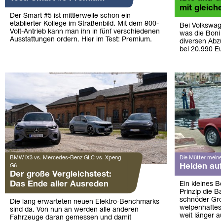
mit gleic
Der Smart #5 ist mittlerweile schon ein
etablierter Kollege im Straßenbild. Mit dem 800-
Bei Volkswage
Volt-Antrieb kann man ihn in fünf verschiedenen
was die Boni f
Ausstattungen ordern. Hier im Test: Premium.
diversen Abz
bei 20.990 E
BMW iX3 vs. Mercedes-Benz GLC vs. Xpeng
Die Mütter meine
Helden auf
G6
Der große Vergleichstest:
Das Ende aller Ausreden
Ein kleines 
Prinzip die B
schnöder Gro
Die lang erwarteten neuen Elektro-Benchmarks
welpenhaftes
sind da. Von nun an werden alle anderen
weit länger au
Fahrzeuge daran gemessen und damit