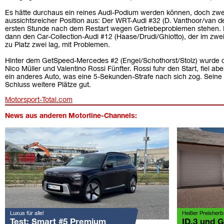
Es hätte durchaus ein reines Audi-Podium werden können, doch zwe
aussichtsreicher Position aus: Der WRT-Audi #32 (D. Vanthoor/van de
ersten Stunde nach dem Restart wegen Getriebeproblemen stehen. 
dann den Car-Collection-Audi #12 (Haase/Drudi/Ghiotto), der im zweit
zu Platz zwei lag, mit Problemen.
Hinter dem GetSpeed-Mercedes #2 (Engel/Schothorst/Stolz) wurde d
Nico Müller und Valentino Rossi Fünfter. Rossi fuhr den Start, fiel 
ein anderes Auto, was eine 5-Sekunden-Strafe nach sich zog. Sein
Schluss weitere Plätze gut.
Motorsport-Total.com
News aus anderen Motorline-Channels:
Luxus für alle!
Heißer Preisherb
Test: Smart #5 Premium
ID.3 und 