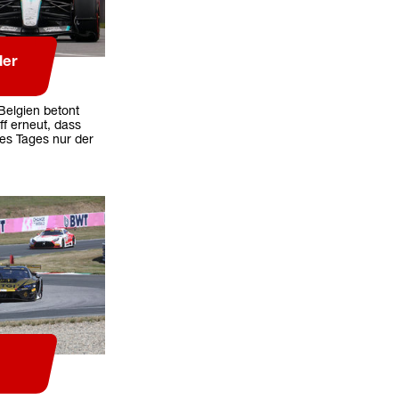
der
elgien betont
f erneut, dass
des Tages nur der