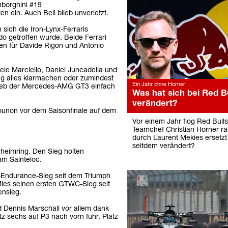
mborghini #19
en ein. Auch Bell blieb unverletzt.
 sich die Iron-Lynx-Ferraris
o getroffen wurde. Beide Ferrari
nen für Davide Rigon und Antonio
ele Marciello, Daniel Juncadella und
g alles klarmachen oder zumindest
Ein Jahr ohne Horner
blieb der Mercedes-AMG GT3 einfach
Was hat sich bei Red Bu
verändert?
Gounon vor dem Saisonfinale auf dem
Vor einem Jahr flog Red Bulls
Teamchef Christian Horner r
durch Laurent Mekies ersetzt
seitdem verändert?
heimring. Den Sieg holten
am Sainteloc.
-Endurance-Sieg seit dem Triumph
Mies seinen ersten GTWC-Sieg seit
ensieg.
 Dennis Marschall vor allem dank
tz sechs auf P3 nach vorn fuhr. Platz