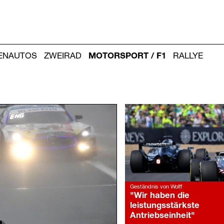
IENAUTOS
ZWEIRAD
MOTORSPORT / F1
RALLYE
Weitere
Artikel:
Geständnis von Wolff
"Wir haben die
leistungsstärkste
Antriebseinheit"