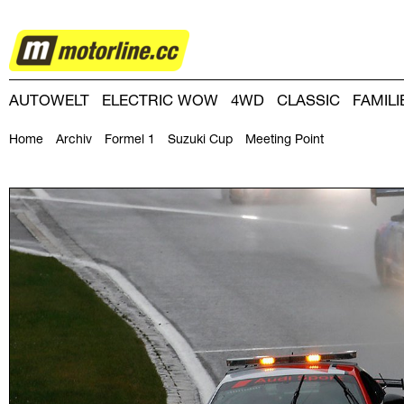
MOTORSPORT
AUTOWELT
ELECTRIC WOW
4WD
CLASSIC
FAMIL
DRIVING-DAY
DRIVING CLUB
MAGAZINE
Home
Archiv
Formel 1
Suzuki Cup
Meeting Point