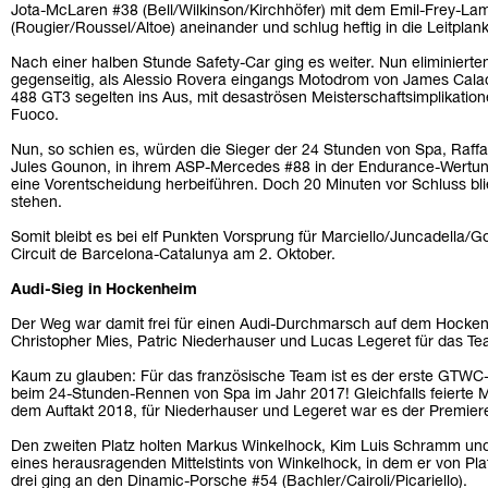
Jota-McLaren #38 (Bell/Wilkinson/Kirchhöfer) mit dem Emil-Frey-La
(Rougier/Roussel/Altoe) aneinander und schlug heftig in die Leitplank
Nach einer halben Stunde Safety-Car ging es weiter. Nun eliminierten
gegenseitig, als Alessio Rovera eingangs Motodrom von James Calad
488 GT3 segelten ins Aus, mit desaströsen Meisterschaftsimplikatio
Fuoco.
Nun, so schien es, würden die Sieger der 24 Stunden von Spa, Raffa
Jules Gounon, in ihrem ASP-Mercedes #88 in der Endurance-Wertun
eine Vorentscheidung herbeiführen. Doch 20 Minuten vor Schluss 
stehen.
Somit bleibt es bei elf Punkten Vorsprung für Marciello/Juncadella/
Circuit de Barcelona-Catalunya am 2. Oktober.
Audi-Sieg in Hockenheim
Der Weg war damit frei für einen Audi-Durchmarsch auf dem Hocken
Christopher Mies, Patric Niederhauser und Lucas Legeret für das Te
Kaum zu glauben: Für das französische Team ist es der erste GTWC
beim 24-Stunden-Rennen von Spa im Jahr 2017! Gleichfalls feierte 
dem Auftakt 2018, für Niederhauser und Legeret war es der Premier
Den zweiten Platz holten Markus Winkelhock, Kim Luis Schramm und
eines herausragenden Mittelstints von Winkelhock, in dem er von Pla
drei ging an den Dinamic-Porsche #54 (Bachler/Cairoli/Picariello).