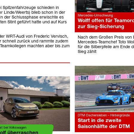
i Spitzenfahrzeuge schieden in
r Linde/Weerts) blieb schon in der
Mercedes-Umschwung
In der Schlussphase erwischte es
Wolff offen für Teamor
en Stint geführt hatte und auf Kurs
zur Sieg-Sicherung
er WRT-Audi von Frederic Vervisch,
Nach dem Großen Preis von B
aber schnell zurück und rammte zudem
Mercedes-Teamchef Toto Wolf
e Teamkollegen machten aber bis zum
für die Silberpfeile am Ende 
Sieg zählt
DTM Oschersleben – Hintergründe
Start in die zweite
Saisonhälfte der DTM
st bei Volkswagen
Golf überraschen