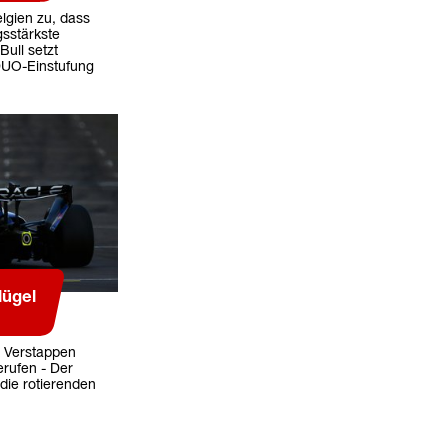
elgien zu, dass
gsstärkste
Bull setzt
DUO-Einstufung
lügel
x Verstappen
erufen - Der
die rotierenden