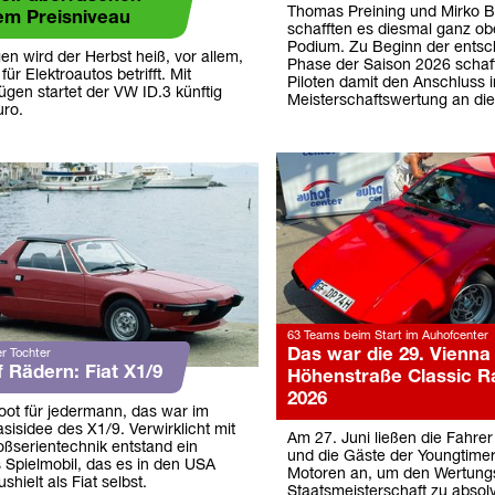
Thomas Preining und Mirko Bo
hem Preisniveau
schafften es diesmal ganz ob
Podium. Zu Beginn der ents
n wird der Herbst heiß, vor allem,
Phase der Saison 2026 schaff
ür Elektroautos betrifft. Mit
Piloten damit den Anschluss i
ügen startet der VW ID.3 künftig
Meisterschaftswertung an die
uro.
63 Teams beim Start im Auhofcenter
Das war die 29. Vienna
r Tochter
 Rädern: Fiat X1/9
Höhenstraße Classic Ra
2026
Boot für jedermann, das war im
asisidee des X1/9. Verwirklicht mit
Am 27. Juni ließen die Fahrer
ßserientechnik entstand ein
und die Gäste der Youngtimer
 Spielmobil, das es in den USA
Motoren an, um den Wertung
shielt als Fiat selbst.
Staatsmeisterschaft zu absolv