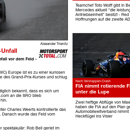
Teamchef Toto Wolff gibt in B
Mercedes aktuell "die leistun
Antriebseinheit" besitzt - Red 
Hoffnungen auf die zweite A
Alexander Trienitz
Unfall
all vor dem Feld -
) Europe ist es zu einer kuriosen
re des Grand-Prix-Kurses und schlug
Nach Verstappen-Crash
FIA nimmt rotierende F
diglich bekannt, dass es sich um
unter die Lupe
l.com an die SRO blieb
hin.
Zwei heftige Abflüge von Ma
haben die FIA auf den Plan g
ter Charles Weerts kontrollierte das
Automobilweltverband nimmt 
ce. Danach wurde das Feld vom
Heckflügel ins Visier
 spektakulär: Rob Bell geriet im