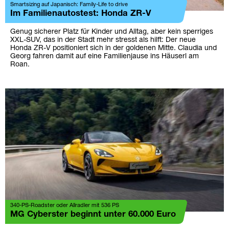
Smartsizing auf Japanisch: Family-Life to drive
Im Familienautostest: Honda ZR-V
Genug sicherer Platz für Kinder und Alltag, aber kein sperriges
XXL-SUV, das in der Stadt mehr stresst als hilft: Der neue
Honda ZR-V positioniert sich in der goldenen Mitte. Claudia und
Georg fahren damit auf eine Familienjause ins Häuserl am
Roan.
340-PS-Roadster oder Allradler mit 536 PS
MG Cyberster beginnt unter 60.000 Euro