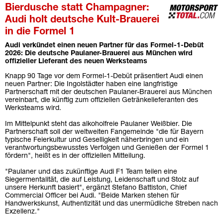
Bierdusche statt Champagner:
Audi holt deutsche Kult-Brauerei
in die Formel 1
Audi verkündet einen neuen Partner für das Formel-1-Debüt
2026: Die deutsche Paulaner-Brauerei aus München wird
offizieller Lieferant des neuen Werksteams
Knapp 90 Tage vor dem Formel-1-Debüt präsentiert Audi einen
neuen Partner: Die Ingolstädter haben eine langfristige
Partnerschaft mit der deutschen Paulaner-Brauerei aus München
vereinbart, die künftig zum offiziellen Getränkelieferanten des
Werksteams wird.
Im Mittelpunkt steht das alkoholfreie Paulaner Weißbier. Die
Partnerschaft soll der weltweiten Fangemeinde "die für Bayern
typische Feierkultur und Geselligkeit näherbringen und ein
verantwortungsbewusstes Verfolgen und Genießen der Formel 1
fördern", heißt es in der offiziellen Mitteilung.
"Paulaner und das zukünftige Audi F1 Team teilen eine
Siegermentalität, die auf Leistung, Leidenschaft und Stolz auf
unsere Herkunft basiert", ergänzt Stefano Battiston, Chief
Commercial Officer bei Audi. "Beide Marken stehen für
Handwerkskunst, Authentizität und das unermüdliche Streben nach
Exzellenz."