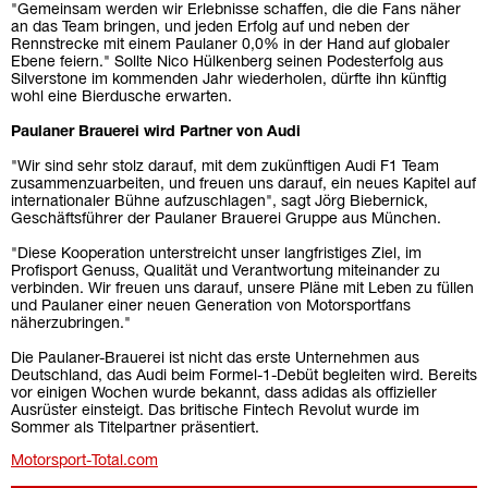
"Gemeinsam werden wir Erlebnisse schaffen, die die Fans näher
an das Team bringen, und jeden Erfolg auf und neben der
Rennstrecke mit einem Paulaner 0,0% in der Hand auf globaler
Ebene feiern." Sollte Nico Hülkenberg seinen Podesterfolg aus
Silverstone im kommenden Jahr wiederholen, dürfte ihn künftig
wohl eine Bierdusche erwarten.
Paulaner Brauerei wird Partner von Audi
"Wir sind sehr stolz darauf, mit dem zukünftigen Audi F1 Team
zusammenzuarbeiten, und freuen uns darauf, ein neues Kapitel auf
internationaler Bühne aufzuschlagen", sagt Jörg Biebernick,
Geschäftsführer der Paulaner Brauerei Gruppe aus München.
"Diese Kooperation unterstreicht unser langfristiges Ziel, im
Profisport Genuss, Qualität und Verantwortung miteinander zu
verbinden. Wir freuen uns darauf, unsere Pläne mit Leben zu füllen
und Paulaner einer neuen Generation von Motorsportfans
näherzubringen."
Die Paulaner-Brauerei ist nicht das erste Unternehmen aus
Deutschland, das Audi beim Formel-1-Debüt begleiten wird. Bereits
vor einigen Wochen wurde bekannt, dass adidas als offizieller
Ausrüster einsteigt. Das britische Fintech Revolut wurde im
Sommer als Titelpartner präsentiert.
Motorsport-Total.com