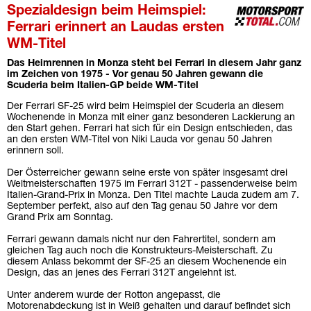
Spezialdesign beim Heimspiel:
Ferrari erinnert an Laudas ersten
WM-Titel
Das Heimrennen in Monza steht bei Ferrari in diesem Jahr ganz
im Zeichen von 1975 - Vor genau 50 Jahren gewann die
Scuderia beim Italien-GP beide WM-Titel
Der Ferrari SF-25 wird beim Heimspiel der Scuderia an diesem
Wochenende in Monza mit einer ganz besonderen Lackierung an
den Start gehen. Ferrari hat sich für ein Design entschieden, das
an den ersten WM-Titel von Niki Lauda vor genau 50 Jahren
erinnern soll.
Der Österreicher gewann seine erste von später insgesamt drei
Weltmeisterschaften 1975 im Ferrari 312T - passenderweise beim
Italien-Grand-Prix in Monza. Den Titel machte Lauda zudem am 7.
September perfekt, also auf den Tag genau 50 Jahre vor dem
Grand Prix am Sonntag.
Ferrari gewann damals nicht nur den Fahrertitel, sondern am
gleichen Tag auch noch die Konstrukteurs-Meisterschaft. Zu
diesem Anlass bekommt der SF-25 an diesem Wochenende ein
Design, das an jenes des Ferrari 312T angelehnt ist.
Unter anderem wurde der Rotton angepasst, die
Motorenabdeckung ist in Weiß gehalten und darauf befindet sich