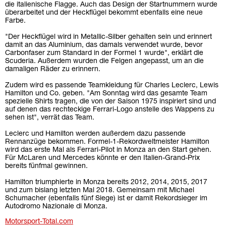
die italienische Flagge. Auch das Design der Startnummern wurde
überarbeitet und der Heckflügel bekommt ebenfalls eine neue
Farbe.
"Der Heckflügel wird in Metallic-Silber gehalten sein und erinnert
damit an das Aluminium, das damals verwendet wurde, bevor
Carbonfaser zum Standard in der Formel 1 wurde", erklärt die
Scuderia. Außerdem wurden die Felgen angepasst, um an die
damaligen Räder zu erinnern.
Zudem wird es passende Teamkleidung für Charles Leclerc, Lewis
Hamilton und Co. geben. "Am Sonntag wird das gesamte Team
spezielle Shirts tragen, die von der Saison 1975 inspiriert sind und
auf denen das rechteckige Ferrari-Logo anstelle des Wappens zu
sehen ist", verrät das Team.
Leclerc und Hamilton werden außerdem dazu passende
Rennanzüge bekommen. Formel-1-Rekordweltmeister Hamilton
wird das erste Mal als Ferrari-Pilot in Monza an den Start gehen.
Für McLaren und Mercedes könnte er den Italien-Grand-Prix
bereits fünfmal gewinnen.
Hamilton triumphierte in Monza bereits 2012, 2014, 2015, 2017
und zum bislang letzten Mal 2018. Gemeinsam mit Michael
Schumacher (ebenfalls fünf Siege) ist er damit Rekordsieger im
Autodromo Nazionale di Monza.
Motorsport-Total.com