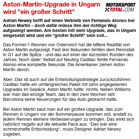
Aston-Martin-Upgrade in Ungarn
wird "ein großer Schritt"
Adrian Newey hofft auf einen Verbleib von Fernando Alonso bei
Aston Martin - doch dafür müsse ihm der richtige Weg
aufgezeigt werden. Am besten mit dem Upgrade, das in Ungarn
eingesetzt wird und ein "großer Schritt" sein soll...
Das Formel-1-Rennen von Österreich hat die bittere Realität von
Aston Martin aufgezeigt. Fast drei Sekunden fehlten dem Rennstall
in Q1 auf die Spitze - und das auf einer der kürzesten Runden des
Jahres. Noch übler: Selbst auf Neuling Cadillac fehlte Fernando
Alonso eine komplette Sekunde. Die Amerikaner ziehen Aston
Martin davon.
Aber: Das ist auch auf die Entwicklungsstrategie zurückzuführen:
Cadillac hatte ein umfangreiches Paket mit zehn angegebenen
Upgrades im Gepäck, Aston Martin hatte: nichts. Neben Williams
war man das einzige Team, das in den zwei Wochen seit
Barcelona keine Neuerungen für das Auto gebracht hatte.
Bei Aston Martin baut man auf ein großes Upgrade, das zum
Rennen in Ungarn vor der Sommerpause kommen soll, anstatt zu
jedem Rennen kleinere Verbesserungen zu bringen. Das wirkt sich
natürlich negativ auf die aktuelle Pace aus. "Das war eine
schmerzhafte Entscheidung", muss Designer Adrian Newey
zugeben.