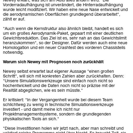
Newey erklärt, was sich am Auto alles ändern wird: "Die
Vorderradaufhängung ist unverändert, die Hinterradaufhängung
wurde leicht modifiziert. Wir haben eine neue Nase entwickelt und
die aerodynamischen Oberflächen grundlegend überarbeitet",
zählt er auf.
"Auch wenn die Kernstruktur also ähnlich bleibt, handelt es sich
um ein großes Aerodynamik-Paket, gepaart mit einer deutlichen
Gewichtsreduktion. Das Ziel ist es, sehr nah an das Gewichtslimit
heranzukommen", so der Designer. Dafür werden auch eine neue
Homologation und ein neuer Crashtest des vorderen Chassisteils
notwendig.
Warum sich Newey mit Prognosen noch zurückhält
Newey selbst erwartet laut eigener Aussage "einen großen
Schritt", will sich mit konkreten Zahlen aber zurückhalten. Denn:
"Unsere Simulationswerkzeuge sind einfach noch nicht so
hochentwickelt und die Daten noch nicht so präzise mit der
Realität abgeglichen, wie es sein müsste."
Er kritisiert: "In der Vergangenheit wurde bei diesem Team
schlichtweg zu wenig in technische Simulationswerkzeuge
investiert - und damit meine ich nicht nur
Projektmanagementsysteme, sondern die grundlegenden
physikalischen Tools an sich."
"Diese Investitionen holen wir jetzt nach, aber man schreibt und