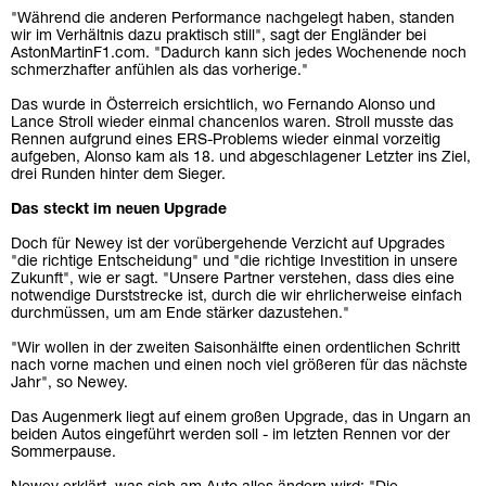
"Während die anderen Performance nachgelegt haben, standen
wir im Verhältnis dazu praktisch still", sagt der Engländer bei
AstonMartinF1.com. "Dadurch kann sich jedes Wochenende noch
schmerzhafter anfühlen als das vorherige."
Das wurde in Österreich ersichtlich, wo Fernando Alonso und
Lance Stroll wieder einmal chancenlos waren. Stroll musste das
Rennen aufgrund eines ERS-Problems wieder einmal vorzeitig
aufgeben, Alonso kam als 18. und abgeschlagener Letzter ins Ziel,
drei Runden hinter dem Sieger.
Das steckt im neuen Upgrade
Doch für Newey ist der vorübergehende Verzicht auf Upgrades
"die richtige Entscheidung" und "die richtige Investition in unsere
Zukunft", wie er sagt. "Unsere Partner verstehen, dass dies eine
notwendige Durststrecke ist, durch die wir ehrlicherweise einfach
durchmüssen, um am Ende stärker dazustehen."
"Wir wollen in der zweiten Saisonhälfte einen ordentlichen Schritt
nach vorne machen und einen noch viel größeren für das nächste
Jahr", so Newey.
Das Augenmerk liegt auf einem großen Upgrade, das in Ungarn an
beiden Autos eingeführt werden soll - im letzten Rennen vor der
Sommerpause.