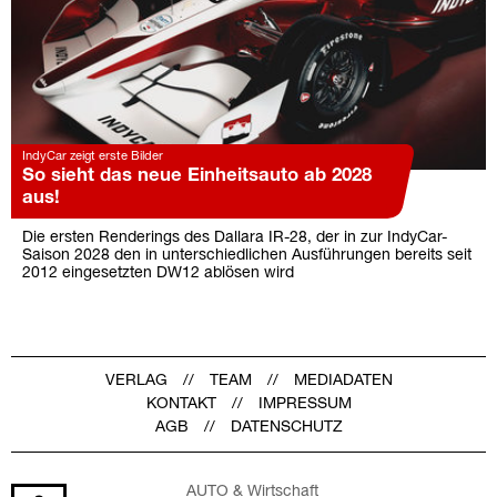
IndyCar zeigt erste Bilder
So sieht das neue Einheitsauto ab 2028
aus!
Die ersten Renderings des Dallara IR-28, der in zur IndyCar-
Saison 2028 den in unterschiedlichen Ausführungen bereits seit
2012 eingesetzten DW12 ablösen wird
VERLAG
TEAM
MEDIADATEN
KONTAKT
IMPRESSUM
AGB
DATENSCHUTZ
AUTO & Wirtschaft