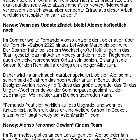
validiert solche Programme nicht über Nacht. Es braucht Zeit, sie
exakt auf das reale Auto abzustimmen", so Newey. "Momentan
verbessern sie sich zwar, aber der echte Ertrag aus dieser Arbeit
wird sich erst später im Jahr zeigen."
Newey: Wenn das Update zündet, bleibt Alonso hoffentlich
noch
Im Sommer wollte Fernando Alonso entscheiden, ob er auch über
die Formel-1-Saison 2026 hinaus bei Aston Martin bleiben wird.
Der Spanier hatte bei seinem Wechsel große Hoffnungen in das
Team gesetzt, das mit Adrian Newey und dem neuen Reglement
auch ein vielversprechender Ort zu sein schien. Bislang ist die
Saison für den Rennstall allerdings ein einziger Albtraum.
Daher wird natürlich auch darüber spekuliert, ob sich Alonso mit
seinen bald 45 Jahren das noch weiter antun möchte, doch
Designer Adrian Newey hofft, dass das große Upgrade, das für das
Ungarn-Wochenende vor der Sommerpause geplant ist, den
zweimaligen Weltmeister zum Bleiben überreden kann.
"Fernando freut sich wirklich auf das Upgrade, und wenn es
funktioniert, hoffen wir, dass er eine weitere Saison im Cockpit
sitzen wird", sagt Newey bei AstonMartinF1.com.
Newey: Alonso "enormer Gewinn" für das Team
Im Team selbst gibt es an den Leistungen von Alonso jedenfalls