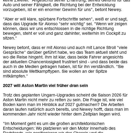
keine Zweifel: "Angesichts seiner Erfahrung, seines Gefühls für das
Auto und seiner Fähigkeit, die Richtung bei der Entwicklung
vorzugeben, ist er ein enormer Gewinn für uns", betont Newey.
"Aber er will klare, spürbare Fortschritte sehen", weiß er und sagt,
dass das Upgrade für Alonso "sehr wichtig" sei. "Wenn wir zeigen
können, dass wir uns entschlossen in die richtige Richtung
bewegen, steht er voll und ganz dahinter, weiterhin im Cockpit zu
sitzen."
Newey betont, dass er mit Alonso und auch mit Lance Stroll "viele
Gespräche" darüber geführt habe, wo das Team aktuell steht und
wo die Reise hingeht. Ihm ist klar, dass beide Fahrer angesichts
der aktuellen Chancenlosigkeit frustriert sind - und dass beide das
auch in die Medien getragen haben, ist für ihn verständlich. "Sie
sind absolute Wettkampftypen. Sie wollen an der Spitze
mitkämpfen."
2027 will Aston Martin viel früher dran sein
Trotz des geplanten Ungarn-Upgrades scheint die Saison 2026 für
Aston Martin nicht mehr zu retten zu sein. Die Frage ist, wie viel
Boden kann man im Hinblick auf 2027 gutmachen? Die Arbeiten
daran laufen natürlich auch bereits, und Newey hofft, dass man im
kommenden Jahr nicht wieder hinter dem Zeitplan liegen wird.
"Im Moment geht es um die großen architektonischen
Entscheidungen: Wo platzieren wir den Motor innerhalb des