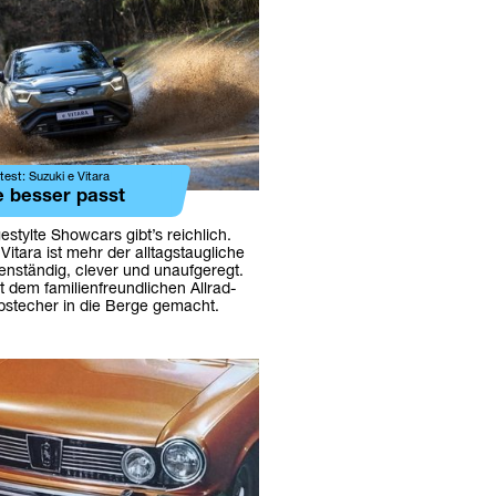
est: Suzuki e Vitara
se besser passt
gestylte Showcars gibt’s reichlich.
Vitara ist mehr der alltagstaugliche
enständig, clever und unaufgeregt.
 dem familienfreundlichen Allrad-
Abstecher in die Berge gemacht.