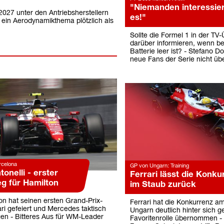
"Niemanden interessier
2027 unter den Antriebsherstellern
es!"
d ein Aerodynamikthema plötzlich als
Sollte die Formel 1 in der TV
darüber informieren, wenn be
Batterie leer ist? - Stefano Do
neue Fans der Serie nicht üb
rcelona
GP von Ungarn: Training
tonelli - erster
Ferrari lässt die Konku
eg für Hamilton
im Staub zurück
on hat seinen ersten Grand-Prix-
Ferrari hat die Konkurrenz am
ari gefeiert und Mercedes taktisch
Ungarn deutlich hinter sich g
en - Bitteres Aus für WM-Leader
Favoritenrolle übernommen - 