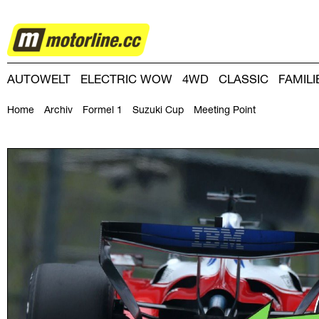
MOTORSPORT
AUTOWELT
ELECTRIC WOW
4WD
CLASSIC
FAMIL
DRIVING-DAY
DRIVING CLUB
MAGAZINE
Home
Archiv
Formel 1
Suzuki Cup
Meeting Point