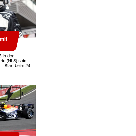
rmit
6 in der
ie (NLS) sein
- Start beim 24-