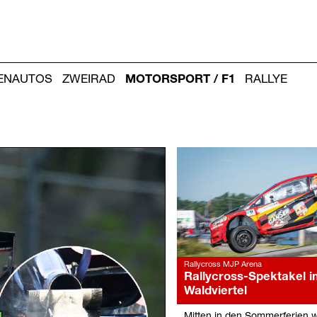
IENAUTOS
ZWEIRAD
MOTORSPORT / F1
RALLYE
Weitere
Artikel:
Rallycross MJP Arena
Rallycross-Spektakel i
Waldviertel
Mitten in den Sommerferien w