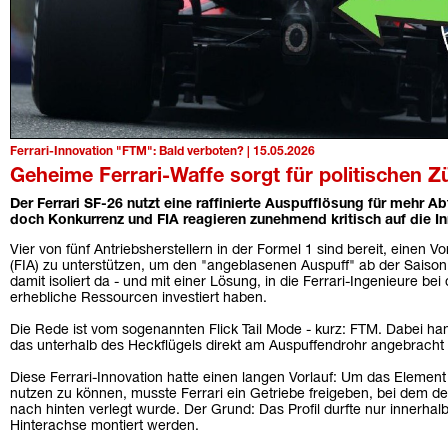
Ferrari-Innovation "FTM": Bald verboten? | 15.05.2026
Geheime Ferrari-Waffe sorgt für politischen Z
Der Ferrari SF-26 nutzt eine raffinierte Auspufflösung für mehr A
doch Konkurrenz und FIA reagieren zunehmend kritisch auf die I
Vier von fünf Antriebsherstellern in der Formel 1 sind bereit, einen
(FIA) zu unterstützen, um den "angeblasenen Auspuff" ab der Saison 
damit isoliert da - und mit einer Lösung, in die Ferrari-Ingenieure be
erhebliche Ressourcen investiert haben.
Die Rede ist vom sogenannten Flick Tail Mode - kurz: FTM. Dabei hand
das unterhalb des Heckflügels direkt am Auspuffendrohr angebracht i
Diese Ferrari-Innovation hatte einen langen Vorlauf: Um das Eleme
nutzen zu können, musste Ferrari ein Getriebe freigeben, bei dem de
nach hinten verlegt wurde. Der Grund: Das Profil durfte nur innerha
Hinterachse montiert werden.