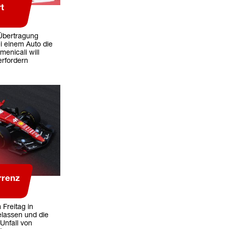
t
-Übertragung
i einem Auto die
menicali will
erfordern
rrenz
 Freitag in
elassen und die
Unfall von