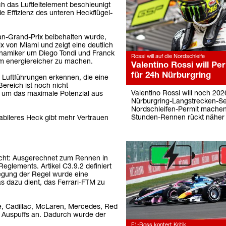
h das Luftleitelement beschleunigt
e Effizienz des unteren Heckflügel-
pan-Grand-Prix beibehalten wurde,
x von Miami und zeigt eine deutlich
ynamiker um Diego Tondi und Franck
Rossi will auf die Nordschleife
om energiereicher zu machen.
Valentino Rossi will Pe
für 24h Nürburgring
en Luftführungen erkennen, die eine
ereich ist noch nicht
Valentino Rossi will noch 202
 um das maximale Potenzial aus
Nürburgring-Langstrecken-Ser
Nordschleifen-Permit machen 
Stunden-Rennen rückt näher
abileres Heck gibt mehr Vertrauen
macht: Ausgerechnet zum Rennen in
Reglements. Artikel C3.9.2 definiert
egung der Regel wurde eine
as dazu dient, das Ferrari-FTM zu
ne, Cadillac, McLaren, Mercedes, Red
n Auspuffs an. Dadurch wurde der
F1-Boss kontert Kritik