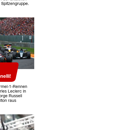
 Spitzengruppe.
elli!
ormel-1-Rennen
les Leclerc in
eorge Russell
lton raus