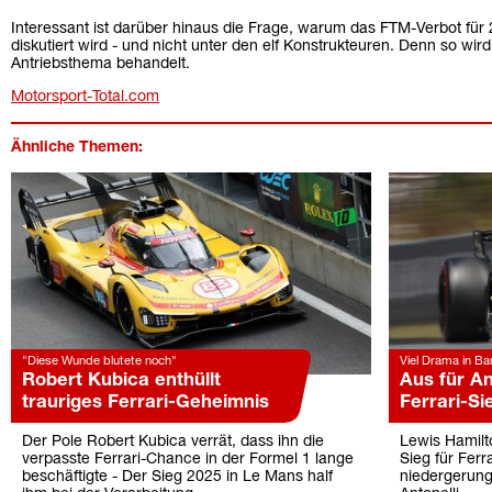
Interessant ist darüber hinaus die Frage, warum das FTM-Verbot für 
diskutiert wird - und nicht unter den elf Konstrukteuren. Denn so wir
Antriebsthema behandelt.
Motorsport-Total.com
Ähnliche Themen:
"Diese Wunde blutete noch"
Viel Drama in Ba
Robert Kubica enthüllt
Aus für An
trauriges Ferrari-Geheimnis
Ferrari-Si
Der Pole Robert Kubica verrät, dass ihn die
Lewis Hamilt
verpasste Ferrari-Chance in der Formel 1 lange
Sieg für Ferr
beschäftigte - Der Sieg 2025 in Le Mans half
niedergerung