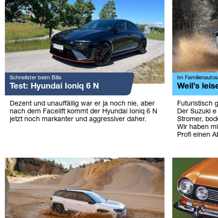
Schnellster beim Billa
Im Familienautost
Test: Hyundai Ioniq 6 N
Weil’s lei
Dezent und unauffällig war er ja noch nie, aber
Futuristisch 
nach dem Facelift kommt der Hyundai Ioniq 6 N
Der Suzuki e 
jetzt noch markanter und aggressiver daher.
Stromer, bod
Wir haben mit
Profi einen 