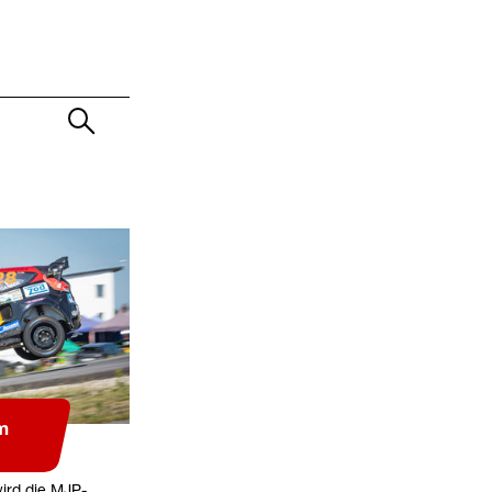
m
ird die MJP-