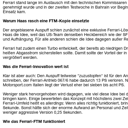
Ferrari stand lange im Austausch mit den technischen Kommissaren 
genehmigt wurde und in der zweiten Testwoche in Bahrain vor Begi
Einsatz kam.
Warum Haas rasch eine FTM-Kopie einsetzte
Der angeblasene Auspuff schien zunächst eine exklusive Ferrari-Lö
Haas die Idee, weil das US-Team denselben Heckbereich wie der SF-2
und Aufhängung. Für alle anderen schien die Idee dagegen außer Re
Ferrari hat zudem einen Turbo entwickelt, der bereits ab niedrigen D
heißen Abgasstrom sicherstellen sollte. Damit sollte der Vorteil der 
vergrößert werden.
Was die Ferrari-Innovation wert ist
Klar ist aber auch: Den Auspuff teilweise "zuzustopfen" ist für den Ant
schreiben, der Ferrari-Antrieb 067/6 habe dadurch 13 PS verloren. 
Motorsport.com Italien liegt der Verlust eher bei sieben bis acht PS.
Weniger stark hervorgehoben wird dagegen, wie viel diese Idee bei
bringen kann. Einige bewerteten das Konzept mit höchstens zwei Z
Ferrari-Umfeld heißt es allerdings: Wenn alles richtig funktioniert, br
Sekunde. Sonst hätte sich der enorme Aufwand an Personal und Zeit
weniger aggressive Version 0,25 Sekunden.
Wie das Ferrari-FTM funktioniert