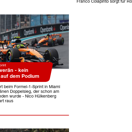
Franco Colapinto sorgt für Ro
rint
verän - kein
 auf dem Podium
rt beim Formel-1-Sprint in Miami
änen Doppelsieg, der schon am
ieden wurde - Nico Hülkenberg
rt raus