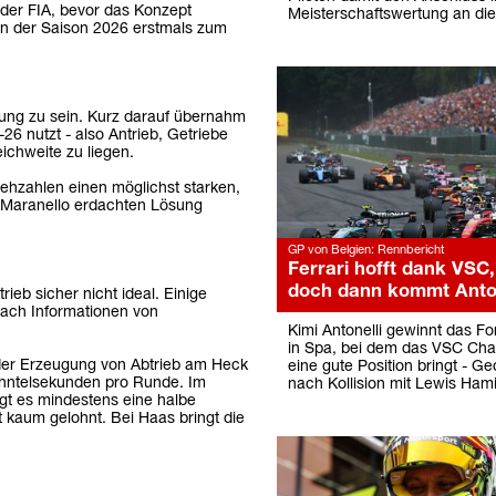
der FIA, bevor das Konzept
Meisterschaftswertung an die
nn der Saison 2026 erstmals zum
sung zu sein. Kurz darauf übernahm
6 nutzt - also Antrieb, Getriebe
ichweite zu liegen.
rehzahlen einen möglichst starken,
in Maranello erdachten Lösung
GP von Belgien: Rennbericht
Ferrari hofft dank VSC,
doch dann kommt Anton
rieb sicher nicht ideal. Einige
Nach Informationen von
Kimi Antonelli gewinnt das F
in Spa, bei dem das VSC Char
 der Erzeugung von Abtrieb am Heck
eine gute Position bringt - G
ehntelsekunden pro Runde. Im
nach Kollision mit Lewis Hami
ingt es mindestens eine halbe
 kaum gelohnt. Bei Haas bringt die