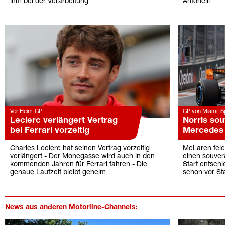
ihm bei der Verarbeitung
Antonelli
Vor Heim-GP
GP von Miami: Sp
Leclerc verlängert Vertrag
Norris sou
bei Ferrari vorzeitig
Mercedes
Charles Leclerc hat seinen Vertrag vorzeitig
McLaren feie
verlängert - Der Monegasse wird auch in den
einen souver
kommenden Jahren für Ferrari fahren - Die
Start entsch
genaue Laufzeit bleibt geheim
schon vor Sta
News aus anderen Motorline-Channels: