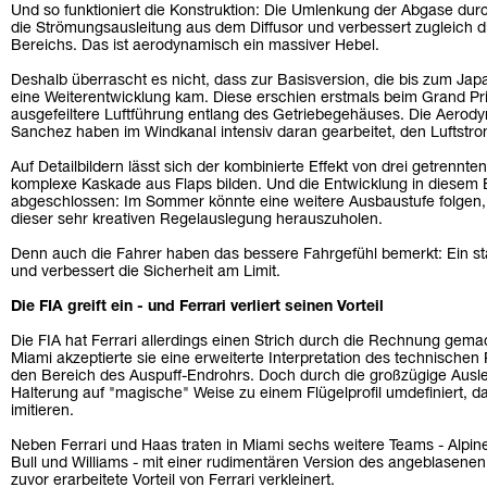
Und so funktioniert die Konstruktion: Die Umlenkung der Abgase durc
die Strömungsausleitung aus dem Diffusor und verbessert zugleich di
Bereichs. Das ist aerodynamisch ein massiver Hebel.
Deshalb überrascht es nicht, dass zur Basisversion, die bis zum Ja
eine Weiterentwicklung kam. Diese erschien erstmals beim Grand Pri
ausgefeiltere Luftführung entlang des Getriebegehäuses. Die Aerod
Sanchez haben im Windkanal intensiv daran gearbeitet, den Luftstr
Auf Detailbildern lässt sich der kombinierte Effekt von drei getrennt
komplexe Kaskade aus Flaps bilden. Und die Entwicklung in diesem B
abgeschlossen: Im Sommer könnte eine weitere Ausbaustufe folgen,
dieser sehr kreativen Regelauslegung herauszuholen.
Denn auch die Fahrer haben das bessere Fahrgefühl bemerkt: Ein st
und verbessert die Sicherheit am Limit.
Die FIA greift ein - und Ferrari verliert seinen Vorteil
Die FIA hat Ferrari allerdings einen Strich durch die Rechnung ge
Miami akzeptierte sie eine erweiterte Interpretation des technischen 
den Bereich des Auspuff-Endrohrs. Doch durch die großzügige Ausl
Halterung auf "magische" Weise zu einem Flügelprofil umdefiniert, d
imitieren.
Neben Ferrari und Haas traten in Miami sechs weitere Teams - Alpi
Bull und Williams - mit einer rudimentären Version des angeblasene
zuvor erarbeitete Vorteil von Ferrari verkleinert.