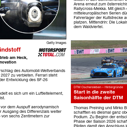
Arena erneut zum österreich
Rallycross-Mekka. Mit gleich 
mitteleuropäischen Serien dü
Fahrerlager der Kultstrecke a
platzen. Mittendrin: Die Loka
dem Waldviertel.
Getty Images
ündstoff
btrieb am Heck,
nnovation
 Vorschlag des Automobil-Weltverbands
2027 zu verbieten. Ferrari steht
i der Entwicklung des SF-26
DTM Oschersleben – Hintergründe
Start in die zweite
elt es sich um ein Luftleitelement,
Saisonhälfte der DTM
st.
nt vor dem Auspuff aerodynamisch
Thomas Preining und Mirko Bo
r Ausgang des Differenzials weiter
schafften es diesmal ganz ob
lb von sechs Zentimetern zur
Podium. Zu Beginn der ents
Phase der Saison 2026 schaff
Piloten damit den Anschluss i