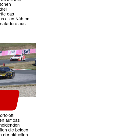
ischen
drei
rfte das
us allen Nähten
lmatadore aus
rtolotti
en auf das
cheidenden
ten die beiden
n der aktuellen