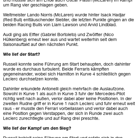
und musste sich am Ende auch Oscar Piastri (McLaren) im Kampf
um Rang vier geschlagen geben.
Weltmeister Lando Norris (McLaren) wurde hinter Isack Hadjar
(Red Bull) enttäuschender Siebter, die letzten Punkte gingen an die
beiden Racing Bulls von Liam Lawson und Arvid Lindblad.
Audi ging als Elfter (Gabriel Bortoleto) und Zwölfter (Nico
Hülkenberg) erneut leer aus und wartet weiterhin seit dem
Saisonauftakt auf den nächsten Punkt.
Wie lief der Start?
Russell konnte seine Führung am Start behaupten, doch dahinter
wurde es durchaus turbulent. Beide Ferraris kämpften
gegeneinander, wobei sich Hamilton in Kurve 4 schließlich gegen
Leclerc durchsetzen konnte.
Dahinter erkundete Antonelli gleich mehrfach die Auslaufzone.
Sowohl in Kurve 1 als auch in Kurve 3 fuhr der Mercedes-Pilot
richtig weit nach außen, verlor dabei aber keine Positionen. In der
zweiten Rudne griff er in Kurve 1 nach Leclerc und fuhr erneut weit
raus - er musste den Ferrari vorbeilassen und verlor dabei auch
eine Position gegen Verstappen, der sich in Runde zwei auch
Leclerc zurechtlegte und auf Rang drei preschte.
Wie lief der Kampf um den Sieg?