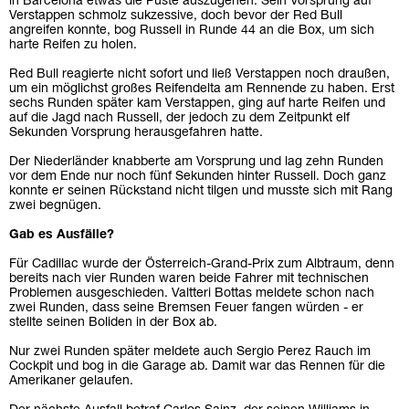
in Barcelona etwas die Puste auszugehen. Sein Vorsprung auf
Verstappen schmolz sukzessive, doch bevor der Red Bull
angreifen konnte, bog Russell in Runde 44 an die Box, um sich
harte Reifen zu holen.
Red Bull reagierte nicht sofort und ließ Verstappen noch draußen,
um ein möglichst großes Reifendelta am Rennende zu haben. Erst
sechs Runden später kam Verstappen, ging auf harte Reifen und
auf die Jagd nach Russell, der jedoch zu dem Zeitpunkt elf
Sekunden Vorsprung herausgefahren hatte.
Der Niederländer knabberte am Vorsprung und lag zehn Runden
vor dem Ende nur noch fünf Sekunden hinter Russell. Doch ganz
konnte er seinen Rückstand nicht tilgen und musste sich mit Rang
zwei begnügen.
Gab es Ausfälle?
Für Cadillac wurde der Österreich-Grand-Prix zum Albtraum, denn
bereits nach vier Runden waren beide Fahrer mit technischen
Problemen ausgeschieden. Valtteri Bottas meldete schon nach
zwei Runden, dass seine Bremsen Feuer fangen würden - er
stellte seinen Boliden in der Box ab.
Nur zwei Runden später meldete auch Sergio Perez Rauch im
Cockpit und bog in die Garage ab. Damit war das Rennen für die
Amerikaner gelaufen.