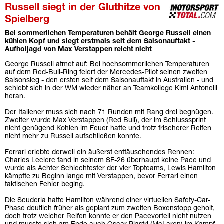
Russell siegt in der Gluthitze von
Spielberg
Bei sommerlichen Temperaturen behält George Russell einen
kühlen Kopf und siegt erstmals seit dem Saisonauftakt -
Aufholjagd von Max Verstappen reicht nicht
George Russell atmet auf: Bei hochsommerlichen Temperaturen
auf dem Red-Bull-Ring feiert der Mercedes-Pilot seinen zweiten
Saisonsieg - den ersten seit dem Saisonauftakt in Australien - und
schiebt sich in der WM wieder näher an Teamkollege Kimi Antonelli
heran.
Der Italiener muss sich nach 71 Runden mit Rang drei begnügen.
Zweiter wurde Max Verstappen (Red Bull), der im Schlusssprint
nicht genügend Kohlen im Feuer hatte und trotz frischerer Reifen
nicht mehr zu Russell aufschließen konnte.
Ferrari erlebte derweil ein äußerst enttäuschendes Rennen:
Charles Leclerc fand in seinem SF-26 überhaupt keine Pace und
wurde als Achter Schlechtester der vier Topteams, Lewis Hamilton
kämpfte zu Beginn lange mit Verstappen, bevor Ferrari einen
taktischen Fehler beging.
Die Scuderia hatte Hamilton während einer virtuellen Safety-Car-
Phase deutlich früher als geplant zum zweiten Boxenstopp geholt,
doch trotz weicher Reifen konnte er den Pacevorteil nicht nutzen