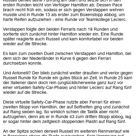
Russell behielt seine Führung am Start und setzte sich in den
ersten Runden leicht von Verfolger Hamilton ab. Dessen Pace
brach recht früh ein, sodass er sich gegen Verstappen wehren
musste und in Runde 13 als erster zum Boxenstopp abbog, um
harte Reifen aufzuziehen - eine Runde vor Teamkollege Leclerc.
Verstappen folgte den beiden Ferraris nach 18 Runden und
sortierte sich zunächst hinter Hamilton wieder ein. Eine Runde
später reagierte auch Russell und kam komfortabel vor beiden
wieder auf die Strecke.
Es kam zum zweiten Duell zwischen Verstappen und Hamilton, bei
dem sich der Niederländer in Kurve 6 gegen den Ferrari
durchsetzen konnte.
Und Antonelli? Der blieb zunächst weiter draußen und verlor gegen
Russell Runde für Runde ein gutes Stück an Zeit. In Runde 25 kam
der Italiener dann doch rein (unglücklicherweise ganz kurz vor
einer virtuellen Safety-Car-Phase) und hinter Leclerc auf Rang fünf
wieder auf die Strecke.
Diese virtuelle Safety-Car-Phase nutzte aber Ferrari für einen
zweiten Stopp von Hamilton, der auf Softreifen ging und zunächst
auf Rang sieben lag. So wirklich schien die Taktik aber nicht
aufzugehen, denn als er in Runde 43 zum dritten Stopp abbog, lag
er sogar hinter dem zeitgleich stoppenden Piastri auf Rang fünf.
An der Spitze schien derweil Russell im weiteren Rennverlauf wie