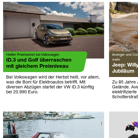
Heißer Preisherbst bei Volkswagen
Avenger und Com
ID.3 und Golf überraschen
mehr
Jeep: Will
mit gleichem Preisniveau
Jubiläum
Bei Volkswagen wird der Herbst heiß, vor allem,
was die Boni für Elektroautos betrifft. Mit
Zu 85 Jahre 
diversen Abzügen startet der VW ID.3 künftig
Gelände. Av
bei 20.990 Euro.
elektrifizier
Schotterstra