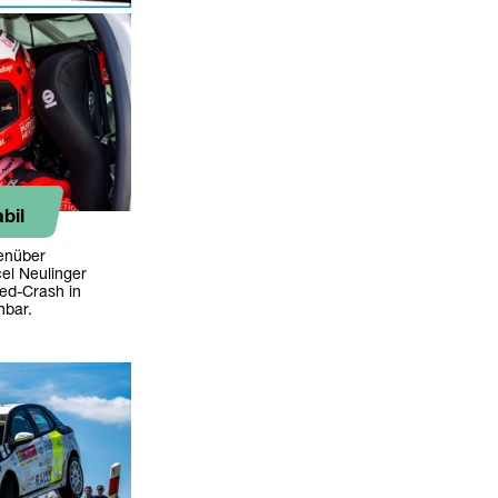
bil
genüber
cel Neulinger
ed-Crash in
hbar.