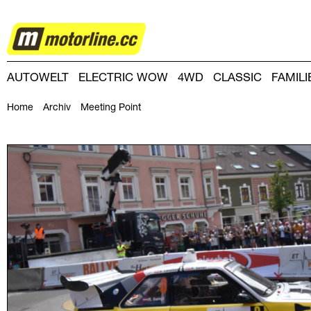
RALLYE
AUTOWELT
ELECTRIC WOW
4WD
CLASSIC
FAMIL
DRIVING-DAY
DRIVING CLUB
MAGAZINE
Home
Archiv
Meeting Point