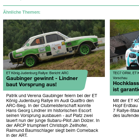
Ähnliche Themen:
ET König Judenburg Rallye: Bericht ARC
TEC7 ORM, ET Kö
Gaubinger gewinnt - Lindner
Vorschau
Hochklass
baut Vorsprung aus!
ist garanti
Patrik und Verena Gaubinger feiern bei der ET
König Judenburg Rallye im Audi Quattro den
Mit der ET K
ARC-Sieg. In der Clubmeisterschaft konnte
Hopf Erdbau
Hans Georg Lindner im historischen Escort
7 Rallye-Staa
seinen Vorsprung ausbauen - auf Platz zwei
des laufende
lauert nun der junge Subaru-Pilot Jan Dolzer. In
der ARCP triumphiert Christoph Zellhofer,
Raimund Baumschlager siegt beim Comeback
in der ART.