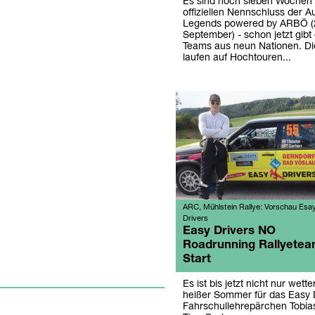
Es sind noch sieben Wochen 
offiziellen Nennschluss der Au
Legends powered by ARBÖ (2
September) - schon jetzt gib
Teams aus neun Nationen. Di
laufen auf Hochtouren...
ARC, Mühlstein Rallye: Vorschau Esa
Drivers
Easy Drivers NO
Roadrunning Rallyete
Start
Es ist bis jetzt nicht nur wett
heißer Sommer für das Easy 
Fahrschullehrepärchen Tobia