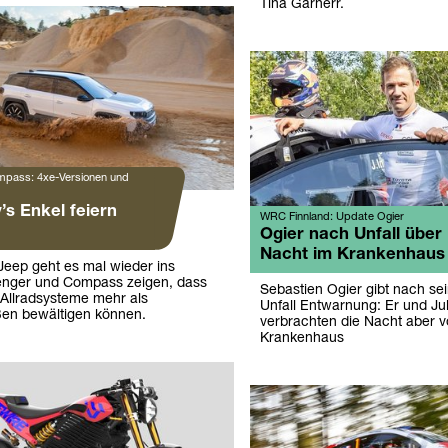
Tina Garherr.
pass: 4xe-Versionen und
y’s Enkel feiern
WRC Finnland: Update Ogier
Ogier nach Unfall über
Nacht im Krankenhaus
Jeep geht es mal wieder ins
enger und Compass zeigen, dass
Sebastien Ogier gibt nach s
te Allradsysteme mehr als
Unfall Entwarnung: Er und Jul
ßen bewältigen können.
verbrachten die Nacht aber v
Krankenhaus