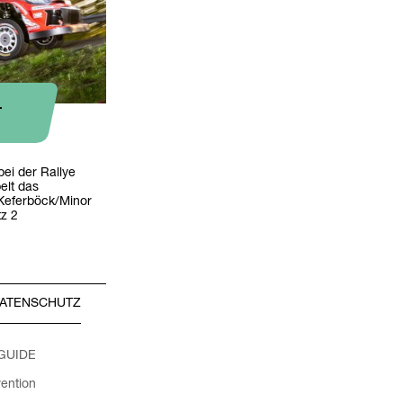
-
bei der Rallye
elt das
Keferböck/Minor
z 2
ATENSCHUTZ
 GUIDE
ention