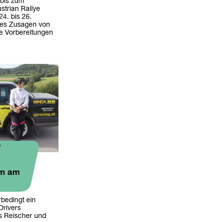
bis zum
strian Rallye
4. bis 26.
t es Zusagen von
e Vorbereitungen
y
am am
erbedingt ein
Drivers
s Reischer und