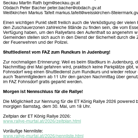
Seckau Martin Rath bgm@seckau.gv.at
Obdach Peter Bacher peter.bacher@obdach.gv.at
Weißkirchen Markus Tafeit markus.tafeit@weisskirchen-Steiermark.gv
Einen wichtigen Punkt stellt freilich auch die Verköstigung der vielen
den Zuschauerzonen zahlreiche Stände zu finden sein, die vom Esse
Verfügung haben, um den Rallyefans den Aufenthalt so angenehm wie
Gemeinden stellen sich auch in den Dienst der Sicherheit durch die 
der Feuerwehren und der Polizei.
Shuttledienst vom FAZ zum Rundkurs in Judenburg!
Zur nochmaligen Erinnerung: Weil es beim Stadtkurs in Judenburg, 
Nachmittag drei Mal gefahren wird, praktisch keine Parkplätze gibt,
Fohnsdorf weg einen Shuttledienst zum Rundkurs und wieder retour
auch Teammitgliedern ab 11 Uhr den ganzen Nachmittag über genutz
im FAZ Fohnsdorf gratis geparkt werden.
Morgen ist Nennschluss für die Rallye!
Die Möglichkeit zur Nennung für die ET König Rallye 2026 powered 
morgigen Samstag, dem 30. Mai, um 18 Uhr.
Zeitplan der ET König Rallye 2026:
www.rallye-murtal.at/2026/zeitplan.html
Vorläufige Nennliste:
www.rallye-murtal.at/2026/nennliste.html