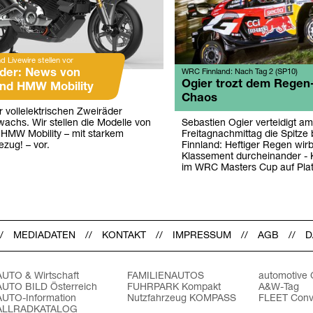
 Livewire stellen vor
der: News von
WRC Finnland: Nach Tag 2 (SP10)
Ogier trozt dem Regen
und HMW Mobility
Chaos
r vollelektrischen Zweiräder
chs. Wir stellen die Modelle von
Sebastien Ogier verteidigt am
 HMW Mobility – mit starkem
Freitagnachmittag die Spitze 
zug! – vor.
Finnland: Heftiger Regen wirb
Klassement durcheinander - 
im WRC Masters Cup auf Plat
MEDIADATEN
KONTAKT
IMPRESSUM
AGB
D
AUTO & Wirtschaft
FAMILIENAUTOS
automotive
AUTO BILD Österreich
FUHRPARK Kompakt
A&W-Tag
AUTO-Information
Nutzfahrzeug KOMPASS
FLEET Conv
ALLRADKATALOG