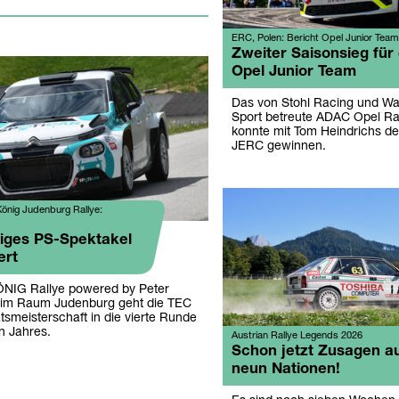
ERC, Polen: Bericht Opel Junior Team
Zweiter Saisonsieg für
Opel Junior Team
Das von Stohl Racing und Wa
Sport betreute ADAC Opel Ra
konnte mit Tom Heindrichs den
JERC gewinnen.
nig Judenburg Rallye:
iges PS-Spektakel
ert
ÖNIG Rallye powered by Peter
 im Raum Judenburg geht die TEC
tsmeisterschaft in die vierte Runde
n Jahres.
Austrian Rallye Legends 2026
Schon jetzt Zusagen a
neun Nationen!