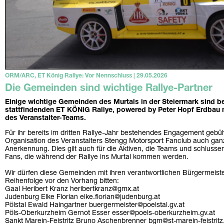
ORM/ARC, ET König Rallye: Vor Nennschluss | 29.05.2026
Die Gemeinden sind wichtige Rallye-Partner
Einige wichtige Gemeinden des Murtals in der Steiermark sind bei
stattfindenden ET KÖNIG Rallye, powered by Peter Hopf Erdbau
des Veranstalter-Teams.
Für ihr bereits im dritten Rallye-Jahr bestehendes Engagement geb
Organisation des Veranstalters Stengg Motorsport Fanclub auch ga
Anerkennung. Dies gilt auch für die Aktiven, die Teams und schlusse
Fans, die während der Rallye ins Murtal kommen werden.
Wir dürfen diese Gemeinden mit ihren verantwortlichen Bürgermeist
Reihenfolge vor den Vorhang bitten:
Gaal Heribert Kranz heribertkranz@gmx.at
Judenburg Elke Florian elke.florian@judenburg.at
Pölstal Ewald Haingartner buergermeister@poelstal.gv.at
Pöls-Oberkurzheim Gernot Esser esser@poels-oberkurzheim.gv.at
Sankt Marein-Feistritz Bruno Aschenbrenner bgm@st-marein-feistritz.