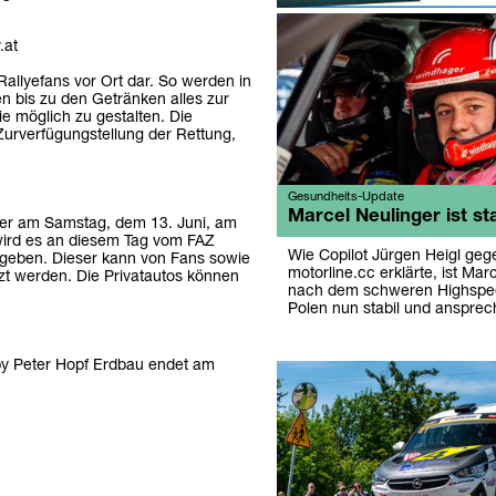
.at
 Rallyefans vor Ort dar. So werden in
n bis zu den Getränken alles zur
 möglich zu gestalten. Die
Zurverfügungstellung der Rettung,
Gesundheits-Update
Marcel Neulinger ist sta
der am Samstag, dem 13. Juni, am
 wird es an diesem Tag vom FAZ
Wie Copilot Jürgen Heigl ge
 geben. Dieser kann von Fans sowie
motorline.cc erklärte, ist Mar
t werden. Die Privatautos können
nach dem schweren Highspe
Polen nun stabil und ansprec
by Peter Hopf Erdbau endet am