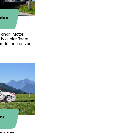
 das
ldherr Motor
lly Junior Team
 dritten lauf zur
us