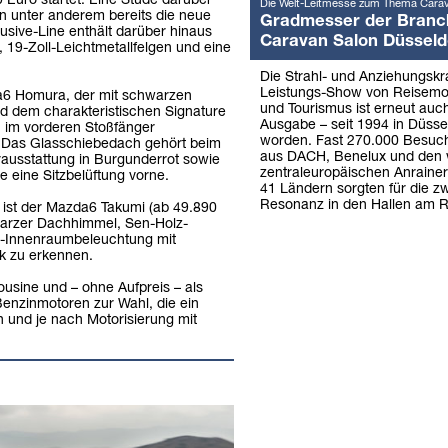
 Euro startet. Eine Stude darüber
Die Welt-Leitmesse zum Thema Cara
nn unter anderem bereits die neue
Gradmesser der Branc
lusive-Line enthält darüber hinaus
Caravan Salon Düsseld
9-Zoll-Leichtmetallfelgen und eine
Die Strahl- und Anziehungskra
Leistungs-Show von Reisemo
da6 Homura, der mit schwarzen
und Tourismus ist erneut auch
nd dem charakteristischen Signature
Ausgabe – seit 1994 in Düssel
 im vorderen Stoßfänger
worden. Fast 270.000 Besuch
. Das Glasschiebedach gehört beim
aus DACH, Benelux und den 
rausstattung in Burgunderrot sowie
zentraleuropäischen Anraine
ie eine Sitzbelüftung vorne.
41 Ländern sorgten für die z
Resonanz in den Hallen am R
r ist der Mazda6 Takumi (ab 49.890
warzer Dachhimmel, Sen-Holz-
ED-Innenraumbeleuchtung mit
ik zu erkennen.
ousine und – ohne Aufpreis – als
 Benzinmotoren zur Wahl, die ein
und je nach Motorisierung mit