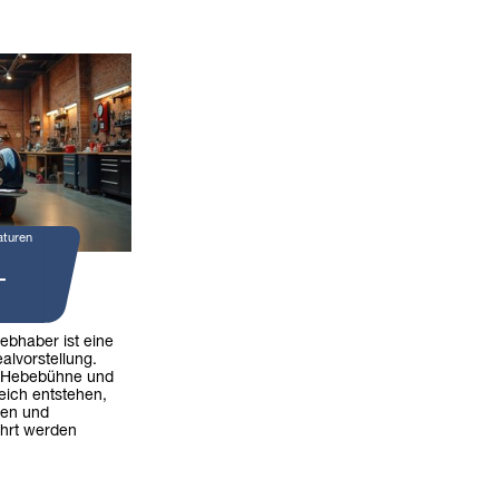
aturen
-
iebhaber ist eine
alvorstellung.
 Hebebühne und
eich entstehen,
ren und
hrt werden