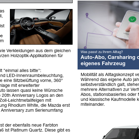
Das
l,
ist
be
um
wie Verkleidungen aus dem gleichen
Was passt zu Ihrem Alltag?
en Holzoptik-Applikationen für
Auto-Abo, Carsharing 
eigenes Fahrzeug
 "einmal alles bitte":
Mobilität als Alltagskonzept v
und LED-Innenraumbeleuchtung,
Während das eigene Auto jah
ie eine Sitzbelüftung vorne, 360°
selbstverständlich galt, stehe
lage mit erweiterter
mehrere Alternativen zur Ver
Auto lassen quasi keine Wünsche
Abos, stationsbasiertes oder 
e 20th Anniversary Logos an den
und klassische Kaufmodelle k
oll-Leichtmetallfelgen mit
miteinander.
erung Rhodium White, die Mazda erst
h Anniversary zum Serienumfang
ist der ebenfalls neue Farbton
 ist Platinum Quartz. Diese gibt es