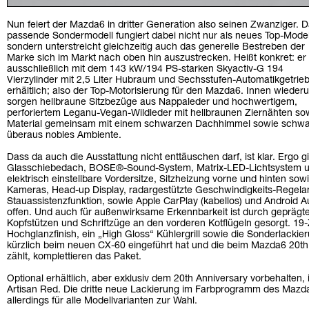
Nun feiert der Mazda6 in dritter Generation also seinen Zwanziger. 
passende Sondermodell fungiert dabei nicht nur als neues Top-Model
sondern unterstreicht gleichzeitig auch das generelle Bestreben der
Marke sich im Markt nach oben hin auszustrecken. Heißt konkret: er 
ausschließlich mit dem 143 kW/194 PS-starken Skyactiv-G 194
Vierzylinder mit 2,5 Liter Hubraum und Sechsstufen-Automatikgetrie
erhältlich; also der Top-Motorisierung für den Mazda6. Innen wieder
sorgen hellbraune Sitzbezüge aus Nappaleder und hochwertigem,
perforiertem Leganu-Vegan-Wildleder mit hellbraunen Ziernähten so
Material gemeinsam mit einem schwarzen Dachhimmel sowie schwarz
überaus nobles Ambiente.
Dass da auch die Ausstattung nicht enttäuschen darf, ist klar. Ergo gilt
Glasschiebedach, BOSE®-Sound-System, Matrix-LED-Lichtsystem 
elektrisch einstellbare Vordersitze, Sitzheizung vorne und hinten sow
Kameras, Head-up Display, radargestützte Geschwindigkeits-Regelan
Stauassistenzfunktion, sowie Apple CarPlay (kabellos) und Android 
offen. Und auch für außenwirksame Erkennbarkeit ist durch geprägt
Kopfstützen und Schriftzüge an den vorderen Kotflügeln gesorgt. 19-Z
Hochglanzfinish, ein „High Gloss“ Kühlergrill sowie die Sonderlacki
kürzlich beim neuen CX-60 eingeführt hat und die beim Mazda6 20t
zählt, komplettieren das Paket.
Optional erhältlich, aber exklusiv dem 20th Anniversary vorbehalten, 
Artisan Red. Die dritte neue Lackierung im Farbprogramm des Mazda6
allerdings für alle Modellvarianten zur Wahl.