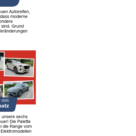
uen Autoreifen,
, dass moderne
sondere
 sind. Grund
 Veränderungen
r 2025
satz
n unsere sechs
uer! Die Palette
ei die Range vom
 Elektromodellen