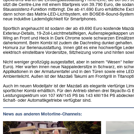
Spektrums wartet die Einstiegsausstattung Prime-Line, die bei 36.790
sitzt die Centre-Line mit einem Startpreis von 39.790 Euro, die soda
Stauassistenz-Funktion mitbringt. Die ab 41.690 Euro erhältliche Exc
dann schon das Matrix-LED-Lichtsystem, ein BOSE®-Sound-System, 1
neue induktive Lademöglichkeit für Smartphones.
Sportlich angehaucht ist sodann der ab 49.690 Euro kostende Maz
Exterieur-Details, 19-Zoll-Leichtmetallfelgen, Außenspiegelkappen u
Wing an Front und Heck in Dark Chrome sowie schwarzen Einsätzen
daherkommt. Beim Kombi ist zudem die Dachreling dunkel gehalten
Homura zur Serienausstattung. Innen gibt es eine hochwertige Lede
elektrisch einstellbare Vordersitze, Sitzheizung vorne und hinten sow
Nicht weniger großzügig ausgestattet, aber in seinem "Wesen" helle
Euro). Hier warten innen neue Nappaledersitze in Schwarz, ein sch
Applikationen in der Armaturentafel und in den Türen sowie eine L
Ambientelicht. Außen ist der Mazda6 Takumi am Frontgrill in Titanopt
Auch im neuen Modelljahr ist der Mazda6 als elegante viertürige Lim
sportlicher Kombi erhältlich. Für den Antrieb stehen drei Skyactiv-G
Leistungsspektrum von 107 kW/145 PS bis 143 kW/194 PS abdecken 
Schalt- oder Automatikgetriebe verfügbar sind.
News aus anderen Motorline-Channels: