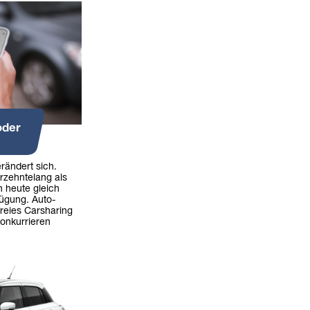
oder
erändert sich.
rzehntelang als
n heute gleich
fügung. Auto-
freies Carsharing
onkurrieren