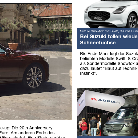
Suzuki Snowfox mit Swift, S-Cross un
Bei Suzuki tollen wiede
Schneefüchse
Bis Ende März legt der Suzuk
beliebten Modelle Swift, S-Cr
als Sondermodelle Snowfox a
dazu lautet "Baut auf Technik,
Instinkt".
ne-up: Die 20th Anniversary
 Euro. Am anderen Ende des