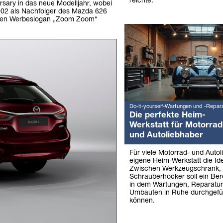
reichte.
sary in das neue Modelljahr, wobei
 2002 als Nachfolger des Mazda 626
nnten Werbeslogan „Zoom Zoom“
Do-it-yourself-Wartungen und -Repar
Die perfekte Heim-
Werkstatt für Motorrad
und Autoliebhaber
Für viele Motorrad- und Autol
eigene Heim-Werkstatt die Ide
Zwischen Werkzeugschrank,
Schrauberhocker soll ein Ber
in dem Wartungen, Reparatu
Umbauten in Ruhe durchgefü
können.