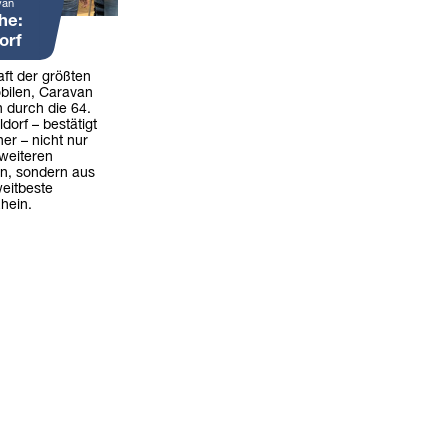
van
he:
orf
ft der größten
bilen, Caravan
 durch die 64.
dorf – bestätigt
er – nicht nur
weiteren
rn, sondern aus
weitbeste
hein.