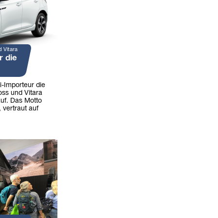
d Vitara
r die
i-Importeur die
oss und Vitara
uf. Das Motto
 vertraut auf