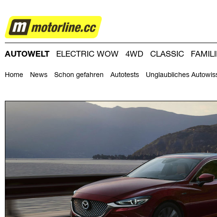
AUTOWELT
AUTOWELT
ELECTRIC WOW
4WD
CLASSIC
FAMIL
DRIVING-DAY
DRIVING CLUB
MAGAZINE
Home
News
Schon gefahren
Autotests
Unglaubliches Autowis