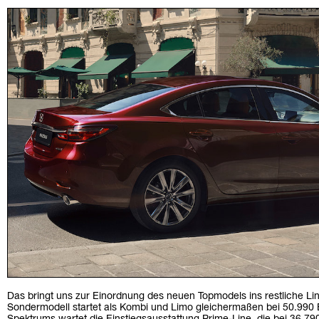
Das bringt uns zur Einordnung des neuen Topmodels ins restliche Li
Sondermodell startet als Kombi und Limo gleichermaßen bei 50.990