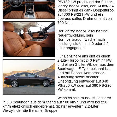
PS/132 kW produziert der 2-Liter-
Vierzylinder-Diesel, der 3-Liter-V6-
Diesel bringt es dank Doppelturbo
auf 300 PS/221 kW und ein
überaus sattes Drehmoment von
700 Nm.
Der Vierzylinder-Diesel ist eine
Neuentwicklung, sein
Normverbrauch wird je nach
Leistungsstufe mit 4,0 oder 4,2
Liter angegeben.
Für Benziner-Fans gibt es einen
2-Liter-Turbo mit 240 PS/177 kW
und einen 3-Liter-V6, der aus dem
Sportwagen F-Type bekannt ist,
und mit Doppel-Kompressor-
Aufladung sowie direkter
Einspritzung entweder auf 340
PS/250 kW oder auf 380 PS/280
kW kommt.
Wenn es sein muss, ist Letzterer
in 5,3 Sekunden aus dem Stand auf 100 km/h und wird bei 250
km/h elektronisch eingebremst. Später erweitern 2,2-Liter
Vierzylinder die Benziner-Gruppe.