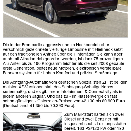
Die in der Frontpartie aggressiv und im Heckbereich eher
versöhnlich gezeichnete viertürige Limousine mit Fließheck setzt
auf den traditionellen Antrieb über die Hinterräder. Sie kann aber
auch mit Allradantrieb geordert werden, ist dank 75-prozentigem
Alu-Anteil bis zu 190 Kilogramm leichter als die seit 2008 gebaute
erste Generation, bietet neue Motoren, elektronisch verstellbare
Fahrwerksysteme für hohen Komfort und präzise Straßenlage.
Die Achtgang-Automatik vom deutschen Spezialisten ZF ist bei den
meisten XF-Versionen statt des Sechsgang-Schaltgetriebes
serienmäßig, und es gibt mehr Infotainment & Connectivity als in
jedem anderen Jaguar. Und das zu - im Klassenvergleich fast
schon günstigen - Österreich-Preisen von 42.100 bis 80.900 Euro
(Deutschland: 41.350 bis 70.390 Euro).
Zum Marktstart halten sich zwei
Diesel und zwei Benziner mit
insgesamt sechs Leistungsstufen
bereit. 163 PS/120 kW oder 180