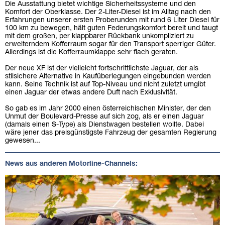
Die Ausstattung bietet wichtige Sicherheitssysteme und den
Komfort der Oberklasse. Der 2-Liter-Diesel ist im Alltag nach den
Erfahrungen unserer ersten Proberunden mit rund 6 Liter Diesel für
100 km zu bewegen, hält guten Federungskomfort bereit und taugt
mit dem großen, per klappbarer Rückbank unkompliziert zu
erweiterndem Kofferraum sogar für den Transport sperriger Güter.
Allerdings ist die Kofferraumklappe sehr flach geraten.
Der neue XF ist der vielleicht fortschrittlichste Jaguar, der als
stilsichere Alternative in Kaufüberlegungen eingebunden werden
kann. Seine Technik ist auf Top-Niveau und nicht zuletzt umgibt
einen Jaguar der etwas andere Duft nach Exklusivität.
So gab es im Jahr 2000 einen österreichischen Minister, der den
Unmut der Boulevard-Presse auf sich zog, als er einen Jaguar
(damals einen S-Type) als Dienstwagen bestellen wollte. Dabei
wäre jener das preisgünstigste Fahrzeug der gesamten Regierung
gewesen...
News aus anderen Motorline-Channels: