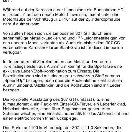
sein.
Während auf der Karosserie der Limousinen die Buchstaben HDI
mit rotem „i“ auf den neuen Motor hinweisen, macht unter der
Motorhaube der Schriftzug „HDI 16“ auf der Zylinderkopfhaube
darauf aufmerksam.
Von außen heben sich die Limousinen 307 GTI durch eine
serienmäßige Metallic-Lackierung und 17“-Leichtmetallfelgen von
den anderen Modellvarianten ab. Auch die bisher dem 307 CC
vorbehaltene Karosseriefarbe Stahl-Grau ist für diese Limousine
verfügbar.
Im Innenraum mit Zierelementen aus Metall und vorderen
Türeinstiegsleisten aus Aluminium kommt für die Sportsitze eine
exklusive Leder/Stoff-Kombination zum Einsatz. Die
Sitzmittelbahnen sind mit einem grau-schwarzen Stoff namens
„Speed-Up“ bezogen; oben über die Rückenlehne zieht sich ein
Aluminiumband. Sitzflanken und die Kopfstützen sind mit Leder
bezogen.
Die komplette Ausstattung des 307 GTI umfasst u.a. eine
Klimaautomatik, ein Radio mit Einzel-CD-Player, ein Lederlenkrad,
Nebelscheinwerfer, einen über Regensensor gesteuerten
Scheibenwischer, eine Einschaltautomatik für das Abblendlicht und
einen elektrochromen Innenrückspiegel.
Den Sprint auf 100 km/h erledigt der 307 in 11,0 Sekunden, die