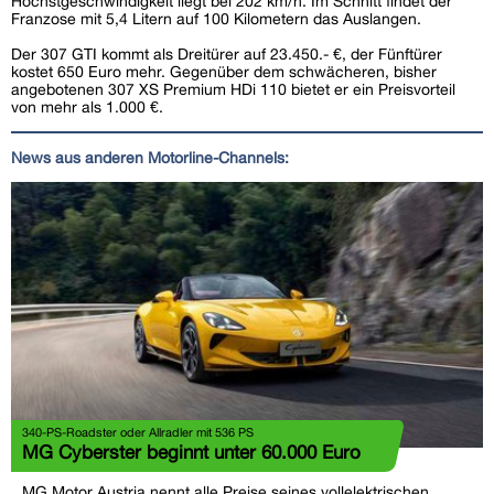
Höchstgeschwindigkeit liegt bei 202 km/h. Im Schnitt findet der
Franzose mit 5,4 Litern auf 100 Kilometern das Auslangen.
Der 307 GTI kommt als Dreitürer auf 23.450.- €, der Fünftürer
kostet 650 Euro mehr. Gegenüber dem schwächeren, bisher
angebotenen 307 XS Premium HDi 110 bietet er ein Preisvorteil
von mehr als 1.000 €.
News aus anderen Motorline-Channels:
340-PS-Roadster oder Allradler mit 536 PS
MG Cyberster beginnt unter 60.000 Euro
MG Motor Austria nennt alle Preise seines vollelektrischen