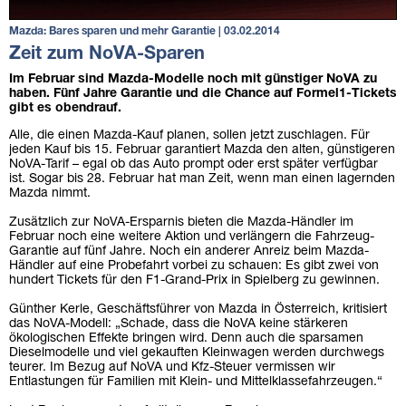
Mazda: Bares sparen und mehr Garantie | 03.02.2014
Zeit zum NoVA-Sparen
Im Februar sind Mazda-Modelle noch mit günstiger NoVA zu
haben. Fünf Jahre Garantie und die Chance auf Formel1-Tickets
gibt es obendrauf.
Alle, die einen Mazda-Kauf planen, sollen jetzt zuschlagen. Für
jeden Kauf bis 15. Februar garantiert Mazda den alten, günstigeren
NoVA-Tarif – egal ob das Auto prompt oder erst später verfügbar
ist. Sogar bis 28. Februar hat man Zeit, wenn man einen lagernden
Mazda nimmt.
Zusätzlich zur NoVA-Ersparnis bieten die Mazda-Händler im
Februar noch eine weitere Aktion und verlängern die Fahrzeug-
Garantie auf fünf Jahre. Noch ein anderer Anreiz beim Mazda-
Händler auf eine Probefahrt vorbei zu schauen: Es gibt zwei von
hundert Tickets für den F1-Grand-Prix in Spielberg zu gewinnen.
Günther Kerle, Geschäftsführer von Mazda in Österreich, kritisiert
das NoVA-Modell: „Schade, dass die NoVA keine stärkeren
ökologischen Effekte bringen wird. Denn auch die sparsamen
Dieselmodelle und viel gekauften Kleinwagen werden durchwegs
teurer. Im Bezug auf NoVA und Kfz-Steuer vermissen wir
Entlastungen für Familien mit Klein- und Mittelklassefahrzeugen.“