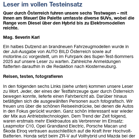
Leser im vollen Testeinsatz
Quer durch Österreich fuhren unsere sechs Testwagen – mit
Ihnen am Steuer! Die Palette umfasste diverse SUVs, wobei die
Range vom Diesel über den Hybrid bis zu Elektromodellen
reichte.
Mag. Severin Karl
Ein halbes Dutzend an brandneuen Fahrzeugmodellen wurde in
der Juli-Ausgabe von AUTO BILD Österreich sowie auf
motorline.cc vorgestellt, um im Fuhrpark des Super-Test-Sommers
2025 auf unsere Leser zu warten. Zahlreiche Anmeldungen
flatterten daraufhin in die Redaktion nach Klosterneuburg.
Reisen, testen, fotografieren
In den folgenden sechs Links (siehe unten) kommen unsere Leser
zu Wort. Jeder, der eines der Testfahrzeuge quer durch Österreich
bewegen konnte, lieferte einen Fahrbericht ab. Darüber hinaus
betätigten sich die ausgewählten Personen auch fotografisch. Wir
freuen uns über die schönen Reiseeindrücke, bei denen die Autos
in den Fokus gerückt wurden. Ganz schön interessant war wieder
der Mix aus Antriebstechnologien. Dem Trend der Zeit folgend,
waren erstmals mehr Elektroautos als Verbrenner im Einsatz:
Leapmotor C10, Opel Grandland Electric, Porsche Macan und
Škoda Elroq vertrauen ausschließlich auf die Kraft ihrer Hochvolt-
Batterien. Honda setzt beim ZR-V auf Vollhybrid und Mazda bei der