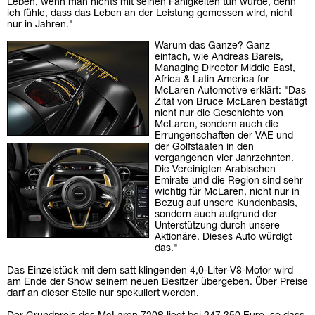
Leben, wenn man nichts mit seinen Fähigkeiten tun würde, denn
ich fühle, dass das Leben an der Leistung gemessen wird, nicht
nur in Jahren."
Warum das Ganze? Ganz
einfach, wie Andreas Bareis,
Managing Director Middle East,
Africa & Latin America for
McLaren Automotive erklärt: "Das
Zitat von Bruce McLaren bestätigt
nicht nur die Geschichte von
McLaren, sondern auch die
Errungenschaften der VAE und
der Golfstaaten in den
vergangenen vier Jahrzehnten.
Die Vereinigten Arabischen
Emirate und die Region sind sehr
wichtig für McLaren, nicht nur in
Bezug auf unsere Kundenbasis,
sondern auch aufgrund der
Unterstützung durch unsere
Aktionäre. Dieses Auto würdigt
das."
Das Einzelstück mit dem satt klingenden 4,0-Liter-V8-Motor wird
am Ende der Show seinem neuen Besitzer übergeben. Über Preise
darf an dieser Stelle nur spekuliert werden.