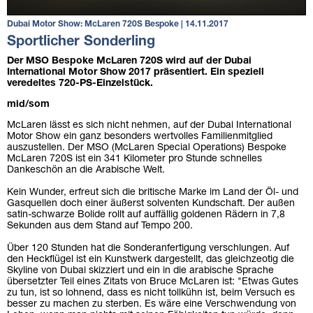
Dubai Motor Show: McLaren 720S Bespoke | 14.11.2017
Sportlicher Sonderling
Der MSO Bespoke McLaren 720S wird auf der Dubai
International Motor Show 2017 präsentiert. Ein speziell
veredeltes 720-PS-Einzelstück.
mid/som
McLaren lässt es sich nicht nehmen, auf der Dubai International
Motor Show ein ganz besonders wertvolles Familienmitglied
auszustellen. Der MSO (McLaren Special Operations) Bespoke
McLaren 720S ist ein 341 Kilometer pro Stunde schnelles
Dankeschön an die Arabische Welt.
Kein Wunder, erfreut sich die britische Marke im Land der Öl- und
Gasquellen doch einer äußerst solventen Kundschaft. Der außen
satin-schwarze Bolide rollt auf auffällig goldenen Rädern in 7,8
Sekunden aus dem Stand auf Tempo 200.
Über 120 Stunden hat die Sonderanfertigung verschlungen. Auf
den Heckflügel ist ein Kunstwerk dargestellt, das gleichzeotig die
Skyline von Dubai skizziert und ein in die arabische Sprache
übersetzter Teil eines Zitats von Bruce McLaren ist: "Etwas Gutes
zu tun, ist so lohnend, dass es nicht tollkühn ist, beim Versuch es
besser zu machen zu sterben. Es wäre eine Verschwendung von