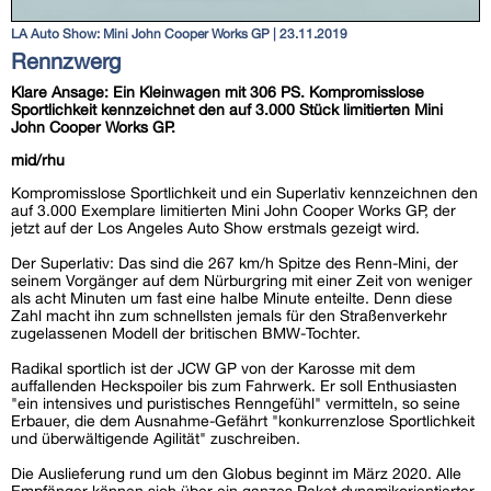
LA Auto Show: Mini John Cooper Works GP | 23.11.2019
Rennzwerg
Klare Ansage: Ein Kleinwagen mit 306 PS. Kompromisslose
Sportlichkeit kennzeichnet den auf 3.000 Stück limitierten Mini
John Cooper Works GP.
mid/rhu
Kompromisslose Sportlichkeit und ein Superlativ kennzeichnen den
auf 3.000 Exemplare limitierten Mini John Cooper Works GP, der
jetzt auf der Los Angeles Auto Show erstmals gezeigt wird.
Der Superlativ: Das sind die 267 km/h Spitze des Renn-Mini, der
seinem Vorgänger auf dem Nürburgring mit einer Zeit von weniger
als acht Minuten um fast eine halbe Minute enteilte. Denn diese
Zahl macht ihn zum schnellsten jemals für den Straßenverkehr
zugelassenen Modell der britischen BMW-Tochter.
Radikal sportlich ist der JCW GP von der Karosse mit dem
auffallenden Heckspoiler bis zum Fahrwerk. Er soll Enthusiasten
"ein intensives und puristisches Renngefühl" vermitteln, so seine
Erbauer, die dem Ausnahme-Gefährt "konkurrenzlose Sportlichkeit
und überwältigende Agilität" zuschreiben.
Die Auslieferung rund um den Globus beginnt im März 2020. Alle
Empfänger können sich über ein ganzes Paket dynamikorientierter