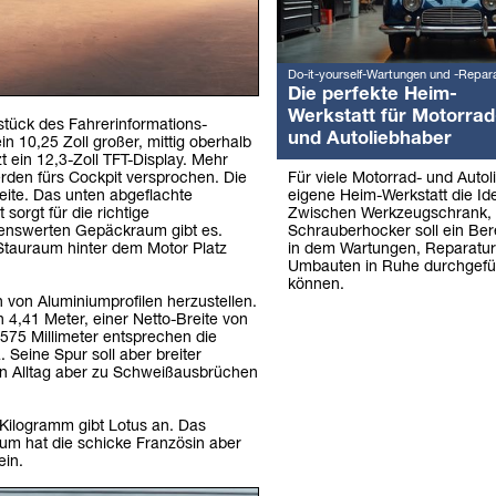
Do-it-yourself-Wartungen und -Repar
Die perfekte Heim-
Werkstatt für Motorrad
zstück des Fahrerinformations-
und Autoliebhaber
n 10,25 Zoll großer, mittig oberhalb
 ein 12,3-Zoll TFT-Display. Mehr
Für viele Motorrad- und Autol
rden fürs Cockpit versprochen. Die
eigene Heim-Werkstatt die Ide
weite. Das unten abgeflachte
Zwischen Werkzeugschrank,
sorgt für die richtige
Schrauberhocker soll ein Ber
nnenswerten Gepäckraum gibt es.
in dem Wartungen, Reparatu
m Stauraum hinter dem Motor Platz
Umbauten in Ruhe durchgefü
können.
n von Aluminiumprofilen herzustellen.
 4,41 Meter, einer Netto-Breite von
575 Millimeter entsprechen die
eine Spur soll aber breiter
en Alltag aber zu Schweißausbrüchen
 Kilogramm gibt Lotus an. Das
um hat die schicke Französin aber
ein.