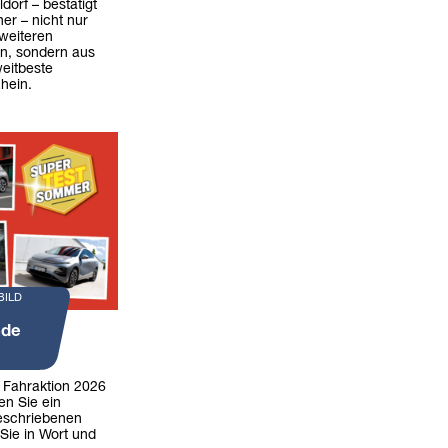
dorf – bestätigt
er – nicht nur
weiteren
rn, sondern aus
weitbeste
hein.
BILD
nde
r Fahraktion 2026
en Sie ein
eschriebenen
Sie in Wort und