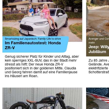
Smartsizing auf Japanisch: Family-Life to drive
Avenger und Com
Im Familienautostest: Honda
mehr
Jeep: Will
ZR-V
Jubiläum
Genug sicherer Platz für Kinder und Alltag, aber
kein sperriges XXL-SUV, das in der Stadt mehr
Zu 85 Jahre 
stresst als hilft: Der neue Honda ZR-V
Gelände. Av
positioniert sich in der goldenen Mitte. Claudia
elektrifizier
und Georg fahren damit auf eine Familienjause
Schotterstra
ins Häuserl am Roan.