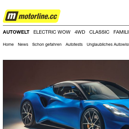
AUTOWELT
AUTOWELT
ELECTRIC WOW
4WD
CLASSIC
FAMIL
DRIVING-DAY
DRIVING CLUB
MAGAZINE
Home
News
Schon gefahren
Autotests
Unglaubliches Autowis