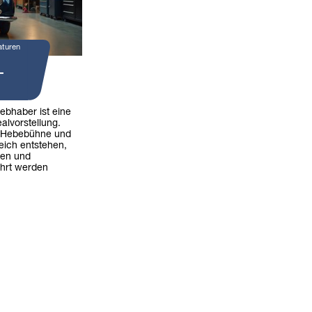
aturen
-
iebhaber ist eine
alvorstellung.
 Hebebühne und
eich entstehen,
ren und
hrt werden