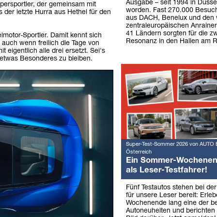
Ausgabe – seit 1994 in Düssel
persportler, der gemeinsam mit
worden. Fast 270.000 Besuch
ls der letzte Hurra aus Hethel für den
aus DACH, Benelux und den 
zentraleuropäischen Anraine
41 Ländern sorgten für die z
elmotor-Sportler. Damit kennt sich
Resonanz in den Hallen am R
, auch wenn freilich die Tage von
 eigentlich alle drei ersetzt. Sei's
m etwas Besonderes zu bleiben.
Super-Test-Sommer 2026 von AUTO 
Österreich
Ein Sommer-Wochene
als Leser-Testfahrer!
Fünf Testautos stehen bei de
für unsere Leser bereit: Erleb
Wochenende lang eine der b
Autoneuheiten und berichten 