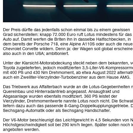
Der Preis dürfte das jedenfalls schon einmal bis zu einem gewissen
Grad sicherstellen: knapp 72.000 Euro ruft Lotus mindestens für das
Auto auf. Damit werfen die Briten ihn in dasselbe Haifischbecken, in
dem bereits der Porsche 718, eine Alpine A110S oder auch die neue
Chevrolet Corvette wildern. Denn ja: der Wagen soll global erscheine
also auch in den USA; ambitioniert.
Unter der Klarsicht-Motorabdeckung steckt neben dem bekannten, 
Toyota zugelieferten, jedoch modifizierten 3,5-Liter-V6-Kompressorm
mit 400 PS und 430 Nm Drehmoment, ab etwa August 2022 alternati
auch ein Zweiliter-Vierzylinder-Turbobenziner aus dem Hause AMG.
Das Triebwerk aus Affalterbach wurde an die Lotus-Gegebenheiten m
Quereinbau und Hinterradantrieb angepasst. Ansaugtrakt und
Abgasanlage wurden ebenfalls modifiziert. 360 PS leistet der
Vierzylinder, Drehmomentwerte nannte Lotus noch nicht. Die Schw
liefern dazu auch das passende 8-Gang-Doppelkupplungsgetriebe. De
Sechsgang-Automatik oder als Sechsgang Handschalter.
Der V6-Motor beschleunigt das Leichtgewicht in 4,5 Sekunden von Nu
Höchstgeschwindigkeit soll bei 290 km/h liegen. Später sollen noch 
angeboten werden.