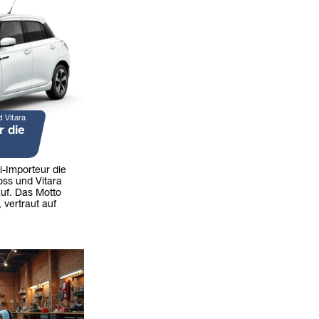
d Vitara
r die
i-Importeur die
oss und Vitara
uf. Das Motto
 vertraut auf