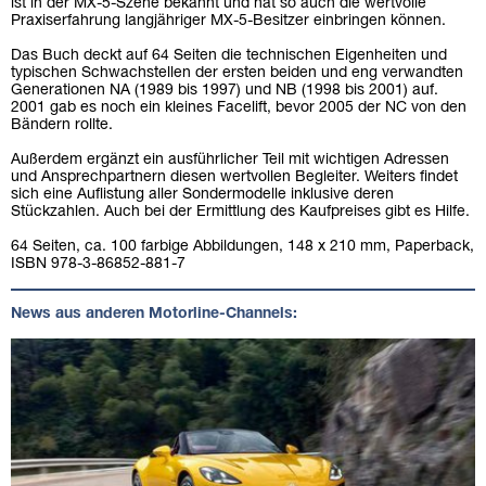
ist in der MX-5-Szene bekannt und hat so auch die wertvolle
Praxiserfahrung langjähriger MX-5-Besitzer einbringen können.
Das Buch deckt auf 64 Seiten die technischen Eigenheiten und
typischen Schwachstellen der ersten beiden und eng verwandten
Generationen NA (1989 bis 1997) und NB (1998 bis 2001) auf.
2001 gab es noch ein kleines Facelift, bevor 2005 der NC von den
Bändern rollte.
Außerdem ergänzt ein ausführlicher Teil mit wichtigen Adressen
und Ansprechpartnern diesen wertvollen Begleiter. Weiters findet
sich eine Auflistung aller Sondermodelle inklusive deren
Stückzahlen. Auch bei der Ermittlung des Kaufpreises gibt es Hilfe.
64 Seiten, ca. 100 farbige Abbildungen, 148 x 210 mm, Paperback,
ISBN 978-3-86852-881-7
News aus anderen Motorline-Channels: