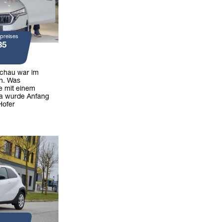
preises
35
achau war im
n. Was
e mit einem
ia wurde Anfang
Hofer