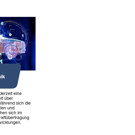
ik
derzeit eine
it über
Während sich die
rien und
ehen sich im
aftübertragung
icklungen.