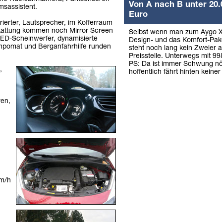
Von A nach B unter 20.
msassistent.
Euro
egrierter, Lautsprecher, im Kofferraum
sstattung kommen noch Mirror Screen
Selbst wenn man zum Aygo X
LED-Scheinwerfer, dynamisierte
Design- und das Komfort-Pake
empomat und Berganfahrhilfe runden
steht noch lang kein Zweier a
Preisstelle. Unterwegs mit 9
PS: Da ist immer Schwung nö
,
hoffentlich fährt hinten keiner
ren,
km/h