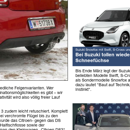
Suzuki Snowfox mit Swift, S-Cross un
Bei Suzuki tollen wiede
Schneefüchse
Bis Ende März legt der Suzuk
beliebten Modelle Swift, S-Cr
als Sondermodelle Snowfox a
dazu lautet "Baut auf Technik,
edliche Felgenvarianten. Wer
Instinkt".
nationsmöglichkeiten es gibt – wir
vität wird also völlig freier Lauf
3 zudem leicht retuschiert. Komplett
wei verchromte Flügel bis zu den
wurde das Citroen- gegen das DS
Haifischflosse sowie der