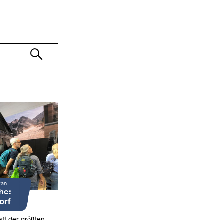
van
he:
orf
ft der größten