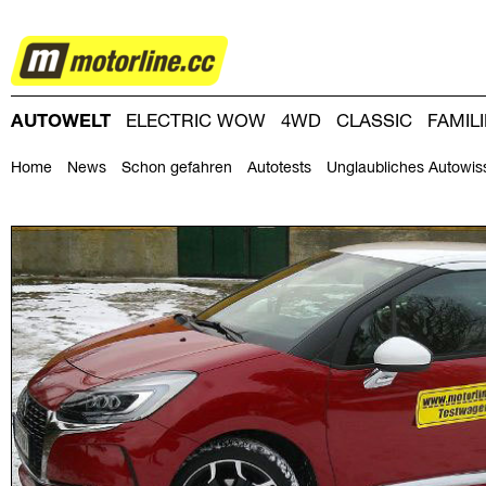
AUTOWELT
AUTOWELT
ELECTRIC WOW
4WD
CLASSIC
FAMIL
DRIVING-DAY
DRIVING CLUB
MAGAZINE
Home
News
Schon gefahren
Autotests
Unglaubliches Autowis