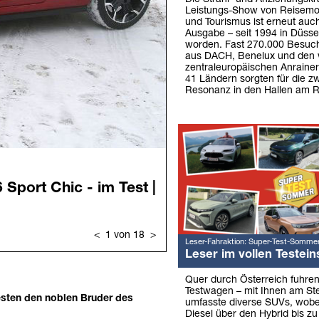
Leistungs-Show von Reisemo
und Tourismus ist erneut auch
Ausgabe – seit 1994 in Düssel
worden. Fast 270.000 Besuch
aus DACH, Benelux und den 
zentraleuropäischen Anraine
41 Ländern sorgten für die z
Resonanz in den Hallen am R
Leser-Fahraktion: Super-Test-Somme
Leser im vollen Testein
Quer durch Österreich fuhre
Testwagen – mit Ihnen am Ste
esten den noblen Bruder des
umfasste diverse SUVs, wob
Diesel über den Hybrid bis zu