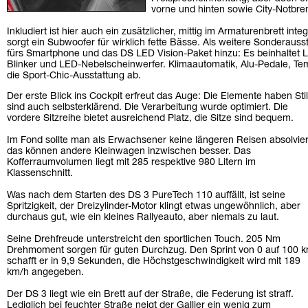
vorne und hinten sowie City-Notbre
Inkludiert ist hier auch ein zusätzlicher, mittig im Armaturenbrett int
sorgt ein Subwoofer für wirklich fette Bässe. Als weitere Sonderau
fürs Smartphone und das DS LED Vision-Paket hinzu: Es beinhaltet 
Blinker und LED-Nebelscheinwerfer. Klimaautomatik, Alu-Pedale, T
die Sport-Chic-Ausstattung ab.
Der erste Blick ins Cockpit erfreut das Auge: Die Elemente haben Stil
sind auch selbsterklärend. Die Verarbeitung wurde optimiert. Die
vordere Sitzreihe bietet ausreichend Platz, die Sitze sind bequem.
Im Fond sollte man als Erwachsener keine längeren Reisen absolvie
das können andere Kleinwagen inzwischen besser. Das
Kofferraumvolumen liegt mit 285 respektive 980 Litern im
Klassenschnitt.
Was nach dem Starten des DS 3 PureTech 110 auffällt, ist seine
Spritzigkeit, der Dreizylinder-Motor klingt etwas ungewöhnlich, aber
durchaus gut, wie ein kleines Rallyeauto, aber niemals zu laut.
Seine Drehfreude unterstreicht den sportlichen Touch. 205 Nm
Drehmoment sorgen für guten Durchzug. Den Sprint von 0 auf 100 
schafft er in 9,9 Sekunden, die Höchstgeschwindigkeit wird mit 189
km/h angegeben.
Der DS 3 liegt wie ein Brett auf der Straße, die Federung ist straff.
Lediglich bei feuchter Straße neigt der Gallier ein wenig zum