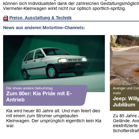
können sich Individualisten dank der zahlreichen Gestaltungsmöglich
Viermeter-Kleinwagen wirkt nicht nur optisch sportlich-spritzig.
Preise, Ausstattung & Technik
News aus anderen Motorline-Channels:
Der etwas andere Geburtstag
Avenger und Com
Zum 80er: Kia Pride mit E-
mehr
Jeep: Will
Antrieb
Jubiläum
Kia wird heuer 80 Jahre alt. Und man feiert dies
mit einem zum Stromer umgebauten
Zu 85 Jahre 
Kleinwagen. Der ursprünglich eigentlich kein Kia
Gelände. Av
war.
elektrifizier
Schotterstra