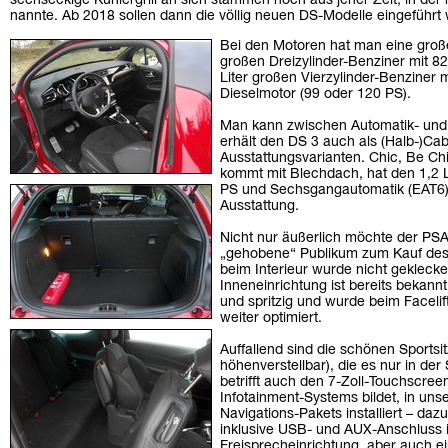
sechseckige Kühlergrill an sich stammen noch aus jener Zeit, in de
nannte. Ab 2018 sollen dann die völlig neuen DS-Modelle eingeführt
Bei den Motoren hat man eine groß
großen Dreizylinder-Benziner mit 8
Liter großen Vierzylinder-Benziner 
Dieselmotor (99 oder 120 PS).
Man kann zwischen Automatik- und
erhält den DS 3 auch als (Halb-)Cabr
Ausstattungsvarianten. Chic, Be Ch
kommt mit Blechdach, hat den 1,2 Li
PS und Sechsgangautomatik (EAT6) 
Ausstattung.
Nicht nur äußerlich möchte der PS
„gehobene“ Publikum zum Kauf des
beim Interieur wurde nicht geklecke
Inneneinrichtung ist bereits bekann
und spritzig und wurde beim Faceli
weiter optimiert.
Auffallend sind die schönen Sportsit
höhenverstellbar), die es nur in der
betrifft auch den 7-Zoll-Touchscre
Infotainment-Systems bildet, in un
Navigations-Pakets installiert – da
inklusive USB- und AUX-Anschluss i
Freisprecheinrichtung, aber auch 