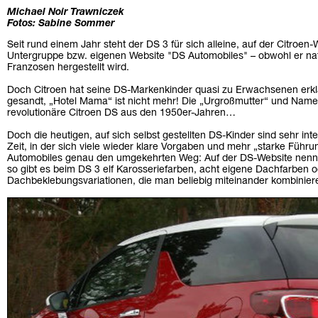
Michael Noir Trawniczek
Fotos: Sabine Sommer
Seit rund einem Jahr steht der DS 3 für sich alleine, auf der Citroen-W
Untergruppe bzw. eigenen Website "DS Automobiles" – obwohl er natü
Franzosen hergestellt wird.
Doch Citroen hat seine DS-Markenkinder quasi zu Erwachsenen erklär
gesandt, „Hotel Mama“ ist nicht mehr! Die „Urgroßmutter“ und Namens
revolutionäre Citroen DS aus den 1950er-Jahren…
Doch die heutigen, auf sich selbst gestellten DS-Kinder sind sehr intel
Zeit, in der sich viele wieder klare Vorgaben und mehr „starke Füh
Automobiles genau den umgekehrten Weg: Auf der DS-Website nennt 
so gibt es beim DS 3 elf Karosseriefarben, acht eigene Dachfarben 
Dachbeklebungsvariationen, die man beliebig miteinander kombinier