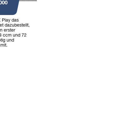
000
 Play das
t dazubestellt,
n erster
98 ccm und 72
tig und
 mit.