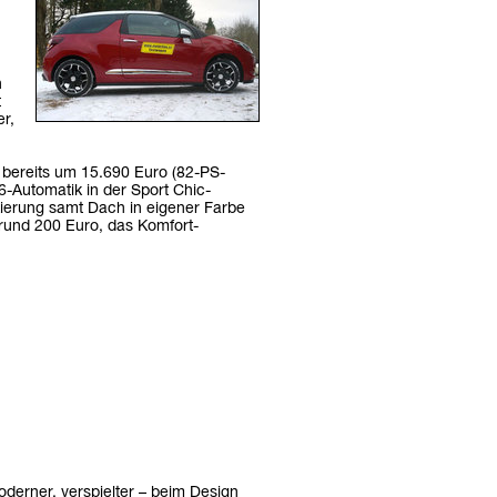
h
t
er,
3 bereits um 15.690 Euro (82-PS-
-Automatik in der Sport Chic-
kierung samt Dach in eigener Farbe
rund 200 Euro, das Komfort-
derner, verspielter – beim Design