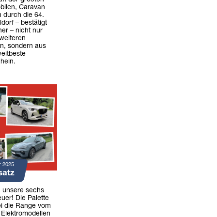
bilen, Caravan
 durch die 64.
dorf – bestätigt
er – nicht nur
weiteren
rn, sondern aus
weitbeste
hein.
r 2025
satz
n unsere sechs
uer! Die Palette
ei die Range vom
 Elektromodellen