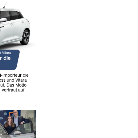
d Vitara
r die
i-Importeur die
oss und Vitara
uf. Das Motto
 vertraut auf