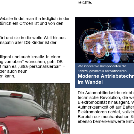
reichte.
ebsite findet man ihn lediglich in der
rlich ein Citroen ist und von den
t und sie in die weite Welt hinaus
patin aller DS-Kinder ist der
ligent und auch kreativ. In einer
rung von oben“ wünschen, geht DS
Wie innovative Komponenten die
man es „ultra-personalisierbar“ –
Fahrzeugdynamik revolutionieren
oder auch neun
Moderne Antriebstechn
en kann.
im Wandel
Die Automobilindustrie erlebt 
technische Revolution, die we
Elektromobilität hinausgeht. 
Aufmerksamkeit oft auf Batte
Elektromotoren richtet, vollzi
Bereich der mechanischen Kr
ebenso bemerkenswerte Entw