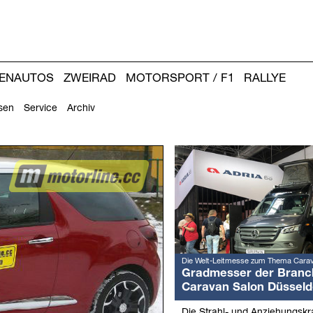
IENAUTOS
ZWEIRAD
MOTORSPORT / F1
RALLYE
sen
Service
Archiv
Weitere
Artikel:
Die Welt-Leitmesse zum Thema Cara
Gradmesser der Branc
Caravan Salon Düsseld
Die Strahl- und Anziehungskra