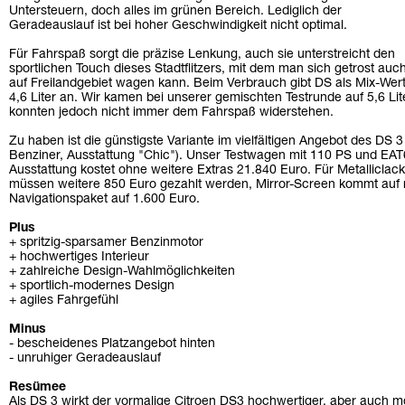
Untersteuern, doch alles im grünen Bereich. Lediglich der
Geradeauslauf ist bei hoher Geschwindigkeit nicht optimal.
Für Fahrspaß sorgt die präzise Lenkung, auch sie unterstreicht den
sportlichen Touch dieses Stadtflitzers, mit dem man sich getrost auc
auf Freilandgebiet wagen kann. Beim Verbrauch gibt DS als Mix-Wer
4,6 Liter an. Wir kamen bei unserer gemischten Testrunde auf 5,6 Lit
konnten jedoch nicht immer dem Fahrspaß widerstehen.
Zu haben ist die günstigste Variante im vielfältigen Angebot des DS 
Benziner, Ausstattung "Chic"). Unser Testwagen mit 110 PS und EAT6
Ausstattung kostet ohne weitere Extras 21.840 Euro. Für Metalliclac
müssen weitere 850 Euro gezahlt werden, Mirror-Screen kommt auf 
Navigationspaket auf 1.600 Euro.
Plus
+ spritzig-sparsamer Benzinmotor
+ hochwertiges Interieur
+ zahlreiche Design-Wahlmöglichkeiten
+ sportlich-modernes Design
+ agiles Fahrgefühl
Minus
- bescheidenes Platzangebot hinten
- unruhiger Geradeauslauf
Resümee
Als DS 3 wirkt der vormalige Citroen DS3 hochwertiger, aber auch mo