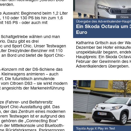
r man den Kleinwagen „Citroen DS3“
 werden.
e Auswahl: Beginnend beim 1,2 Liter
2, 110 oder 130 PS bis hin zum 1,6
Übergabe des Adventkalender-Haupt
mit 165 PS - oder auch mit
Ein Skoda Octavia um 
Euro
 Schaltgetriebe wählen und man
io. Dazu gibt es drei
Katharina Gritsch aus der W
ic und Sport Chic. Unser Testwagen
Dezember bei Hofer einkaufe
ter Dreizylinder-Benziner mit 110
unspektakulär begann, endet
an Bord und bietet die Sport Chic-
Hauptpreis: Ein Skoda Octav
Februar der Gewinnerin des 
Adventkalenders übergeben.
A-Konzern mit der DS-Schiene das
 Kleinwagens animieren – auch
rt. Die futuristisch anmutende
t vom Citroen DS3 – sie wirkt modern
ft angesichts der Markeneinführung
ze (Fahrer- und Beifahrersitz
 Sport Chic-Ausstattung gibt. Das
en, der das Zentrum eines modernen
serem Testwagen ist er aufgrund des
zu gehören die „Connecting Box“
n der Mittelkonsole und Bluetooth-
Toyota Aygo X Play im Test
eine Rückfahrkamera, Parksensoren