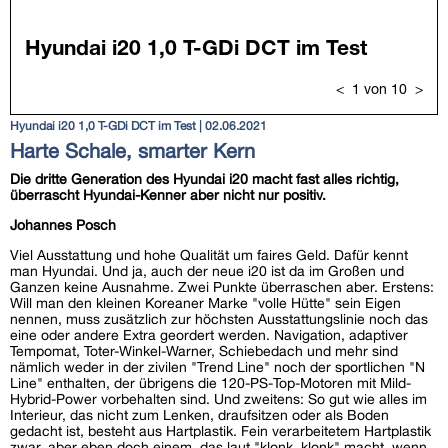
Hyundai i20 1,0 T-GDi DCT im Test | 02.06.2021
Harte Schale, smarter Kern
Die dritte Generation des Hyundai i20 macht fast alles richtig,
überrascht Hyundai-Kenner aber nicht nur positiv.
Johannes Posch
Viel Ausstattung und hohe Qualität um faires Geld. Dafür kennt
man Hyundai. Und ja, auch der neue i20 ist da im Großen und
Ganzen keine Ausnahme. Zwei Punkte überraschen aber. Erstens:
Will man den kleinen Koreaner Marke "volle Hütte" sein Eigen
nennen, muss zusätzlich zur höchsten Ausstattungslinie noch das
eine oder andere Extra geordert werden. Navigation, adaptiver
Tempomat, Toter-Winkel-Warner, Schiebedach und mehr sind
nämlich weder in der zivilen "Trend Line" noch der sportlichen "N
Line" enthalten, der übrigens die 120-PS-Top-Motoren mit Mild-
Hybrid-Power vorbehalten sind. Und zweitens: So gut wie alles im
Interieur, das nicht zum Lenken, draufsitzen oder als Boden
gedacht ist, besteht aus Hartplastik. Fein verarbeitetem Hartplastik
zwar, aber eben doch einem, das laut "klonk, klonk" macht, wenn