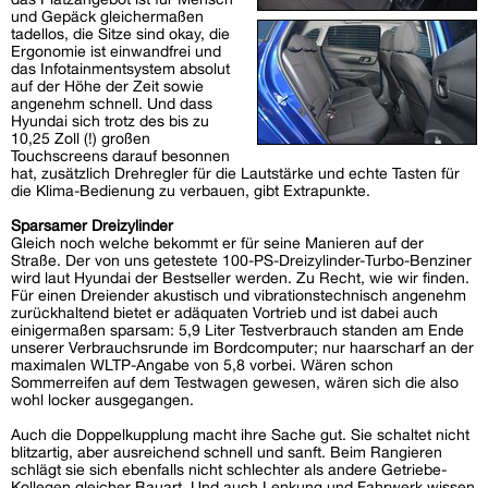
und Gepäck gleichermaßen
tadellos, die Sitze sind okay, die
Ergonomie ist einwandfrei und
das Infotainmentsystem absolut
auf der Höhe der Zeit sowie
angenehm schnell. Und dass
Hyundai sich trotz des bis zu
10,25 Zoll (!) großen
Touchscreens darauf besonnen
hat, zusätzlich Drehregler für die Lautstärke und echte Tasten für
die Klima-Bedienung zu verbauen, gibt Extrapunkte.
Sparsamer Dreizylinder
Gleich noch welche bekommt er für seine Manieren auf der
Straße. Der von uns getestete 100-PS-Dreizylinder-Turbo-Benziner
wird laut Hyundai der Bestseller werden. Zu Recht, wie wir finden.
Für einen Dreiender akustisch und vibrationstechnisch angenehm
zurückhaltend bietet er adäquaten Vortrieb und ist dabei auch
einigermaßen sparsam: 5,9 Liter Testverbrauch standen am Ende
unserer Verbrauchsrunde im Bordcomputer; nur haarscharf an der
maximalen WLTP-Angabe von 5,8 vorbei. Wären schon
Sommerreifen auf dem Testwagen gewesen, wären sich die also
wohl locker ausgegangen.
Auch die Doppelkupplung macht ihre Sache gut. Sie schaltet nicht
blitzartig, aber ausreichend schnell und sanft. Beim Rangieren
schlägt sie sich ebenfalls nicht schlechter als andere Getriebe-
Kollegen gleicher Bauart. Und auch Lenkung und Fahrwerk wissen