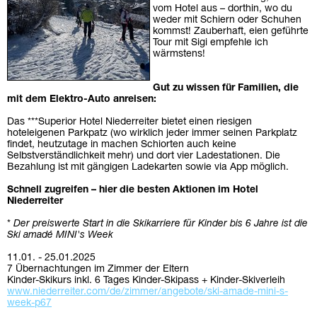
vom Hotel aus – dorthin, wo du
weder mit Schiern oder Schuhen
kommst! Zauberhaft, eien geführte
Tour mit Sigi empfehle ich
wärmstens!
Gut zu wissen für Familien, die
mit dem Elektro-Auto anreisen:
Das ***Superior Hotel Niederreiter bietet einen riesigen
hoteleigenen Parkpatz (wo wirklich jeder immer seinen Parkplatz
findet, heutzutage in machen Schiorten auch keine
Selbstverständlichkeit mehr) und dort vier Ladestationen. Die
Bezahlung ist mit gängigen Ladekarten sowie via App möglich.
Schnell zugreifen – hier die besten Aktionen im Hotel
Niederreiter
*
Der preiswerte Start in die Skikarriere für Kinder bis 6 Jahre ist die
Ski amadé MINI's Week
11.01. - 25.01.2025
7 Übernachtungen im Zimmer der Eltern
Kinder-Skikurs inkl. 6 Tages Kinder-Skipass + Kinder-Skiverleih
www.niederreiter.com/de/zimmer/angebote/ski-amade-mini-s-
week-p67