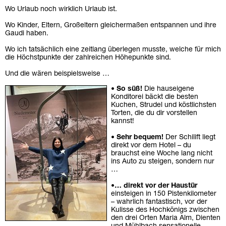
Wo Urlaub noch wirklich Urlaub ist.
Wo Kinder, Eltern, Großeltern gleichermaßen entspannen und ihre
Gaudi haben.
Wo ich tatsächlich eine zeitlang überlegen musste, welche für mich
die Höchstpunkte der zahlreichen Höhepunkte sind.
Und die wären beispielsweise …
•
So süß!
Die hauseigene
Konditorei bäckt die besten
Kuchen, Strudel und köstlichsten
Torten, die du dir vorstellen
kannst!
•
Sehr bequem!
Der Schilift liegt
direkt vor dem Hotel – du
brauchst eine Woche lang nicht
ins Auto zu steigen, sondern nur
…
•
… direkt vor der Haustür
einsteigen in 150 Pistenkilometer
– wahrlich fantastisch, vor der
Kulisse des Hochkönigs zwischen
den drei Orten Maria Alm, Dienten