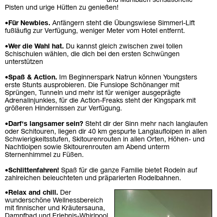
und Mühlbach sensationelle
Pisten und urige Hütten zu genießen!
•
Für Newbies.
Anfängern steht die Übungswiese Simmerl-Lift
fußläufig zur Verfügung, weniger Meter vom Hotel entfernt.
•
Wer die Wahl hat.
Du kannst gleich zwischen zwei tollen
Schischulen wählen, die dich bei den ersten Schwüngen
unterstützen
•
Spaß & Action.
Im Beginnerspark Natrun können Youngsters
erste Stunts ausprobieren. Die Funslope Schönanger mit
Sprüngen, Tunneln und mehr ist für weniger ausgeprägte
Adrenalinjunkies, für die Action-Freaks steht der Kingspark mit
größeren Hindernissen zur Verfügung.
•
Darf‘s langsamer sein?
Steht dir der Sinn mehr nach langlaufen
oder Schitouren, liegen dir 40 km gespurte Langlaufloipen in allen
Schwierigkeitsstufen, Skitourenrouten in allen Orten, Höhen- und
Nachtloipen sowie Skitourenrouten am Abend unterm
Sternenhimmel zu Füßen.
•
Schlittenfahren!
Spaß für die ganze Familie bietet Rodeln auf
zahlreichen beleuchteten und präparierten Rodelbahnen.
•
Relax and chill.
Der
wunderschöne Wellnessbereich
mit finnischer und Kräutersauna,
Dampfbad und Erlebnis-Whirlpool