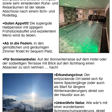
sowie sehr einladenden Ruhe- und
Relaxräumen ist der ideale
Abschluss nach einem Schi- und
Rodeltag.
•
Guten Appetit!
Die supergute
Halbpension mit üppigem
Frühstücksbuffet und exzellentem
Menü wirst du lieben.
•
Ab in die Federn.
In den
gemütlichen und geräumigen
Zimmer findet ihr bequem Platz.
•
Für Sonnenanbeter.
Auf der Sonnenterrasse auf dem Hotel oder
der südseitigen Terrasse mit Blick auf den Schihang einen
Absacker zu sich nehmen … hach!
•
Erkundungstour.
Der
entzückende Ort bietet sich für
kleine Spaziergänge (oder auch
als Start für längere
Winterwanderungen) direkt von
der Haustür aus an.
•
Unberührte Natur.
Wie wär’s mit
einer wunderbaren
Schneeschuhwanderung, direkt