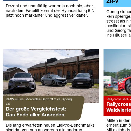
ZR-V
Dezent und unauffällig war er ja noch nie, aber
nach dem Facelift kommt der Hyundai Ioniq 6 N
Genug sichere
jetzt noch markanter und aggressiver daher.
kein sperrig
stresst als h
positioniert 
und Georg fa
ins Häuserl 
BMW iX3 vs. Mercedes-Benz GLC vs. Xpeng
Rallycross MJP 
Rallycros
G6
Der große Vergleichstest:
Waldvierte
Das Ende aller Ausreden
Mitten in de
Die lang erwarteten neuen Elektro-Benchmarks
erneut zum ö
sind da. Von nun an werden alle anderen
Mit gleich dr