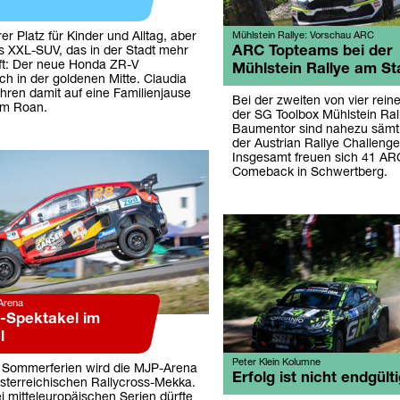
r Platz für Kinder und Alltag, aber
Mühlstein Rallye: Vorschau ARC
ARC Topteams bei der
es XXL-SUV, das in der Stadt mehr
ilft: Der neue Honda ZR-V
Mühlstein Rallye am St
sich in der goldenen Mitte. Claudia
hren damit auf eine Familienjause
Bei der zweiten von vier rein
am Roan.
der SG Toolbox Mühlstein Ra
Baumentor sind nahezu sämtl
der Austrian Rallye Challenge
Insgesamt freuen sich 41 AR
Comeback in Schwertberg.
Arena
s-Spektakel im
l
Peter Klein Kolumne
n Sommerferien wird die MJP-Arena
Erfolg ist nicht endgült
sterreichischen Rallycross-Mekka.
ei mitteleuropäischen Serien dürfte