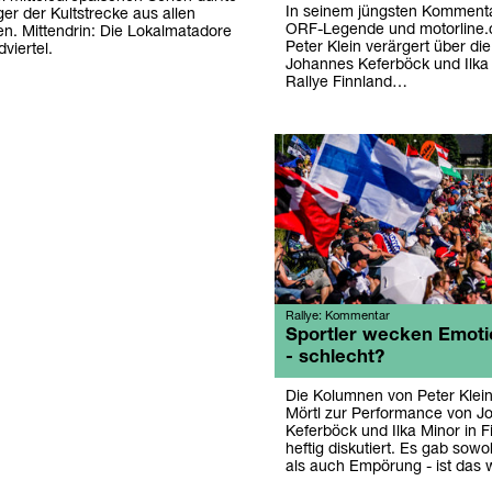
In seinem jüngsten Kommentar
er der Kultstrecke aus allen
ORF-Legende und motorline.
en. Mittendrin: Die Lokalmatadore
Peter Klein verärgert über di
viertel.
Johannes Keferböck und Ilka 
Rallye Finnland…
Rallye: Kommentar
Sportler wecken Emot
- schlecht?
Die Kolumnen von Peter Klei
Mörtl zur Performance von J
Keferböck und Ilka Minor in 
heftig diskutiert. Es gab so
als auch Empörung - ist das 