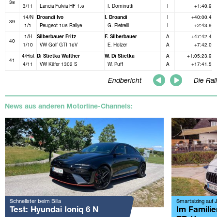
38
3/11
Lancia Fulvia HF 1.6
I. Dominutti
I
+1:40.9
14/N
Droandi Ivo
I. Droandi
I
+40:00.4
39
1/1
Peugeot 106 Rallye
G. Pietrelli
I
+2:43.9
1/H
Silberbauer Fritz
F. Silberbauer
A
+47:42.4
40
1/10
VW Golf GTI 16V
E. Holzer
A
+7:42.0
4/Hist
Di Stietka Walther
W. Di Stietka
A
+1:05:23.9
41
4/11
VW Käfer 1302 S
W. Puff
A
+17:41.5
Endbericht
Die Ral
News aus anderen Motorline-Channels:
Schnellster beim Billa
Smartsizing auf J
Test: Hyundai Ioniq 6 N
Im Famili