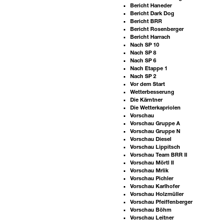
Bericht Haneder
Bericht Dark Dog
Bericht BRR
Bericht Rosenberger
Bericht Harrach
Nach SP 10
Nach SP 8
Nach SP 6
Nach Etappe 1
Nach SP 2
Vor dem Start
Wetterbesserung
Die Kärntner
Die Wetterkapriolen
Vorschau
Vorschau Gruppe A
Vorschau Gruppe N
Vorschau Diesel
Vorschau Lippitsch
Vorschau Team BRR II
Vorschau Mörtl II
Vorschau Mrlik
Vorschau Pichler
Vorschau Karlhofer
Vorschau Holzmüller
Vorschau Pfeiffenberger
Vorschau Böhm
Vorschau Leitner