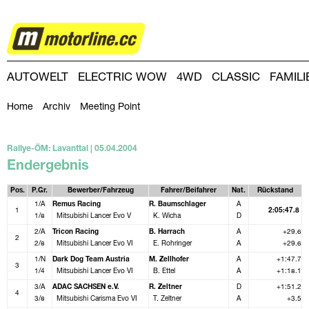
RALLYE
AUTOWELT
ELECTRIC WOW
4WD
CLASSIC
FAMIL
DRIVING-DAY
DRIVING CLUB
MAGAZINE
Home
Archiv
Meeting Point
Rallye-ÖM: Lavanttal | 05.04.2004
Endergebnis
Pos.
P.Gr.
Bewerber/Fahrzeug
Fahrer/Beifahrer
Nat.
Rückstand
1/A
Remus Racing
R. Baumschlager
A
1
2:05:47.8
1/8
Mitsubishi Lancer Evo V
K. Wicha
D
2/A
Tricon Racing
B. Harrach
A
+29.6
2
2/8
Mitsubishi Lancer Evo VI
E. Rohringer
A
+29.6
1/N
Dark Dog Team Austria
M. Zellhofer
A
+1:47.7
3
1/4
Mitsubishi Lancer Evo VI
B. Ettel
A
+1:18.1
3/A
ADAC SACHSEN e.V.
R. Zeltner
D
+1:51.2
4
3/8
Mitsubishi Carisma Evo VI
T. Zeltner
A
+3.5