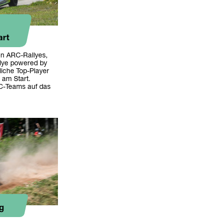
art
en ARC-Rallyes,
llye powered by
iche Top-Player
 am Start.
C-Teams auf das
ig