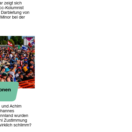
 zeigt sich
cc-Kolumnist
e Darbietung von
Minor bei der
ionen
n und Achim
ohannes
Finnland wurden
wohl Zustimmung
wirklich schlimm?