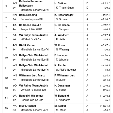
Kathrein Renn- und
2/N
H. Gaßner
D
+2:22.0
5
Rallyeteam
2/4
K. Thannhäuser
D
+30.8
Mitsubishi Lancer Evo VII
3/N
Remus Racing
K. Rosenberger
A
+4:32.0
6
3/4
Subaru Impreza STI
S. Schwarz
A
+2:10.0
4/A
De Cecco Claudio
C. De Cecco
I
+5:12.3
7
4/8
Peugeot 206 WRC
J. Campeis
I
+40.3
5/A
VW Rallye Team Austria
A. Waldherr
A
+5:27.4
8
1/7
VW Golf IV Kit Car
R. Jeitler
A
+15.1
4/N
RARA Vienna
W. Kovar
A
+5:47.6
9
4/4
Mitsubishi Lancer Evo VII
N. Wassnig
A
+20.2
5/N
Rallye Club Mühlviertel
E. Haneder
A
+6:36.8
10
5/4
Mitsubishi Lancer Evo III
T. Jabornig
A
+49.2
6/N
Rallye Club Mühlviertel
K. Pichler
A
+6:40.2
11
6/4
Mitsubishi Lancer Evo VII
W. Pfaffenhuemer
A
+3.4
7/N
Wittmann Jun. Franz
F. Wittmann Jun.
A
+8:54.7
12
7/4
Mitsubishi Lancer Evo III
P. Müller
A
+2:14.5
1/D
VW Rallye Team Austria
H. Danzinger
A
+10:40.6
13
1/9
VW Golf IV TDi Kit Car
A. Fuchs
A
+1:45.9
6/A
Benedikt Waldemar
W. Benedikt
A
+10:46.5
14
1/6
Renault Clio Kit Car
T. Neidhöfer
D
+5.9
7/A
MSV Litschau
M. Saibel
A
+11:01.1
15
5/8
Mitsubishi Lancer Evo V
M. Möstl
A
+14.6