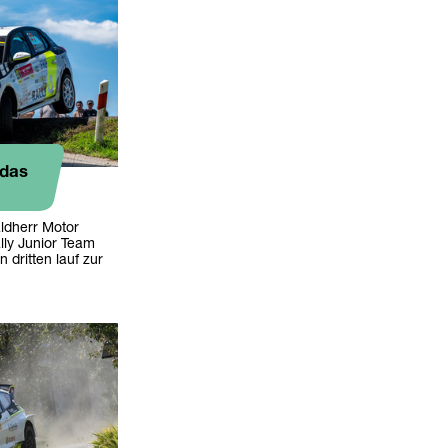
 das
ldherr Motor
lly Junior Team
 dritten lauf zur