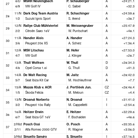
6/D
MSRR Neulengbach
P. Schauberger
A
+24:21.1
27
6/9
VW Golf IV
C. Saibel
A
+32.3
11/N
Dark Dog Team Austria
R. Schachinger
A
+24:59.8
28
1/2
Suzuki Ignis Sport
S. Arend
A
+38.7
12/N
Rallye Club Mühlviertel
M. Weissengruber
A
+25:47.9
29
2/2
Citroën Saxo 16V
W. Puntschart
A
+48.1
11/A
Handler Alois
A. Handler
A
+27:24.3
30
3/6
Peugeot 206 XS
A. Scherz
A
+1:36.4
12/A
MSV Litschau
M. Hofer
A
+27:53.0
31
4/7
VW Golf
J. Klinger
A
+28.7
13/A
Thull Wolfram
W. Thull
D
+28:34.3
32
4/6
Opel Corsa 1.6i
G. Thull
D
+41.3
14/A
De Walt Racing
M. Jaitz
A
+28:42.0
33
5/7
Seat Ibiza Kit Car
M. Hochleuthner
A
+7.7
15/A
Mazda Klub v. ACR
J. Pertlièek Jun.
CZ
+28:46.4
34
1/5
Škoda Felicia
M. Meloun
CZ
+4.4
13/N
Droandi Norberto
N. Droandi
I
+31:41.0
35
3/2
Peugeot 106 Rally
M. Cappelletti
I
+2:54.6
16/A
Heitzer Erwin
E. Heitzer
A
+32:29.6
36
6/7
Seat Ibiza GT 16V
F. Bschaiden
A
+48.6
2/Hist
Posch Ossi
O. Posch
A
+35:35.6
37
2/11
Alfa Romeo 2000 GTV
R. Wagner
A
+3:06.0
3/Hist
Sinuello Sandro
S. Sinuello
I
+37:16.5