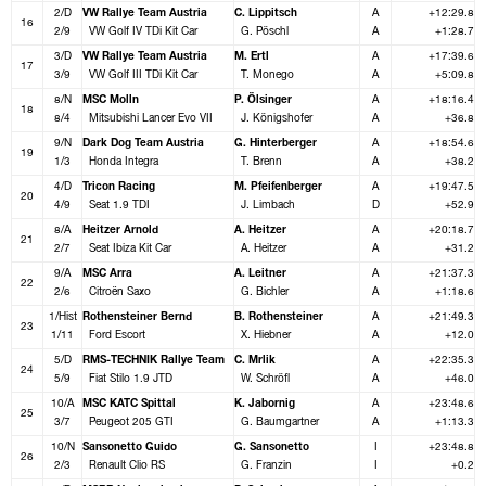
2/D
VW Rallye Team Austria
C. Lippitsch
A
+12:29.8
16
2/9
VW Golf IV TDi Kit Car
G. Pöschl
A
+1:28.7
3/D
VW Rallye Team Austria
M. Ertl
A
+17:39.6
17
3/9
VW Golf III TDi Kit Car
T. Monego
A
+5:09.8
8/N
MSC Molln
P. Ölsinger
A
+18:16.4
18
8/4
Mitsubishi Lancer Evo VII
J. Königshofer
A
+36.8
9/N
Dark Dog Team Austria
G. Hinterberger
A
+18:54.6
19
1/3
Honda Integra
T. Brenn
A
+38.2
4/D
Tricon Racing
M. Pfeifenberger
A
+19:47.5
20
4/9
Seat 1.9 TDI
J. Limbach
D
+52.9
8/A
Heitzer Arnold
A. Heitzer
A
+20:18.7
21
2/7
Seat Ibiza Kit Car
A. Heitzer
A
+31.2
9/A
MSC Arra
A. Leitner
A
+21:37.3
22
2/6
Citroën Saxo
G. Bichler
A
+1:18.6
1/Hist
Rothensteiner Bernd
B. Rothensteiner
A
+21:49.3
23
1/11
Ford Escort
X. Hiebner
A
+12.0
5/D
RMS-TECHNIK Rallye Team
C. Mrlik
A
+22:35.3
24
5/9
Fiat Stilo 1.9 JTD
W. Schröfl
A
+46.0
10/A
MSC KATC Spittal
K. Jabornig
A
+23:48.6
25
3/7
Peugeot 205 GTI
G. Baumgartner
A
+1:13.3
10/N
Sansonetto Guido
G. Sansonetto
I
+23:48.8
26
2/3
Renault Clio RS
G. Franzin
I
+0.2