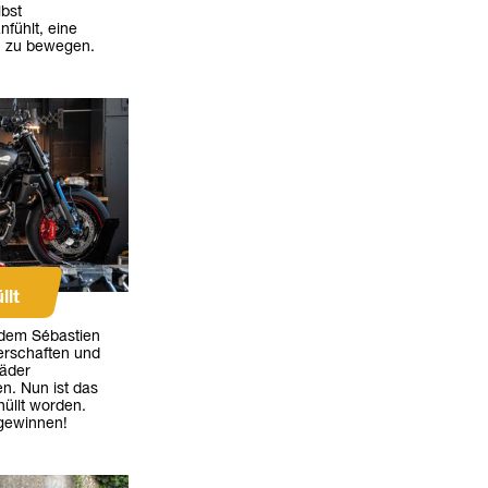
lbst
nfühlt, eine
n zu bewegen.
llt
t dem Sébastien
erschaften und
räder
n. Nun ist das
hüllt worden.
 gewinnen!