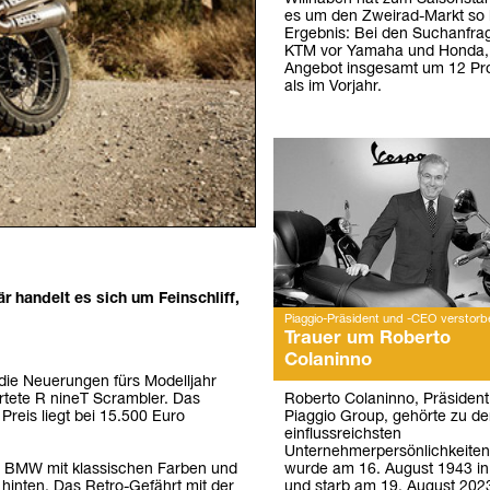
es um den Zweirad-Markt so be
Ergebnis: Bei den Suchanfra
KTM vor Yamaha und Honda,
Angebot insgesamt um 12 Pro
als im Vorjahr.
 handelt es sich um Feinschliff,
Piaggio-Präsident und -CEO verstorb
Trauer um Roberto
Colaninno
 die Neuerungen fürs Modelljahr
Roberto Colaninno, Präsiden
rtete R nineT Scrambler. Das
Piaggio Group, gehörte zu d
Preis liegt bei 15.500 Euro
einflussreichsten
Unternehmerpersönlichkeiten I
wurde am 16. August 1943 i
n BMW mit klassischen Farben und
und starb am 19. August 2023
hinten. Das Retro-Gefährt mit der