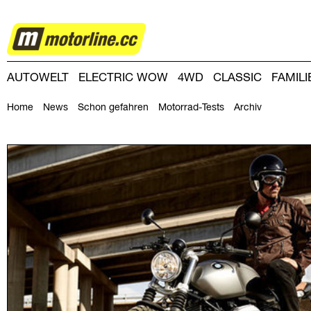
ZWEIRAD
AUTOWELT
ELECTRIC WOW
4WD
CLASSIC
FAMIL
DRIVING-DAY
DRIVING CLUB
MAGAZINE
Home
News
Schon gefahren
Motorrad-Tests
Archiv