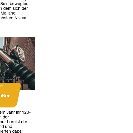
 Sein bewegtes
an dem sich der
 Mailand
höchstem Niveau
cht
oßer
sem Jahr ihr 120-
n der
ur bereist der
and und
sierten dabei