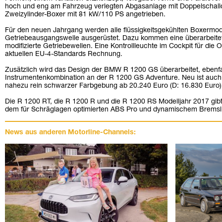
hoch und eng am Fahrzeug verlegten Abgasanlage mit Doppelschall
Zweizylinder-Boxer mit 81 kW/110 PS angetrieben.
Für den neuen Jahrgang werden alle flüssigkeitsgekühlten Boxermod
Getriebeausgangswelle ausgerüstet. Dazu kommen eine überarbeite
modifizierte Getriebewellen. Eine Kontrollleuchte im Cockpit für die
aktuellen EU-4-Standards Rechnung.
Zusätzlich wird das Design der BMW R 1200 GS überarbeitet, ebenfa
Instrumentenkombination an der R 1200 GS Adventure. Neu ist auch 
nahezu rein schwarzer Farbgebung ab 20.240 Euro (D: 16.830 Euro)
Die R 1200 RT, die R 1200 R und die R 1200 RS Modelljahr 2017 gibt
dem für Schräglagen optimierten ABS Pro und dynamischem Bremsli
News aus anderen Motorline-Channels: