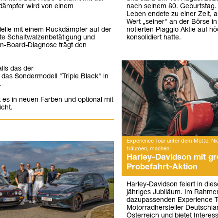
nach seinem 80. Geburtstag.
dämpfer wird von einem
Leben endete zu einer Zeit, 
Wert „seiner" an der Börse in
notierten Piaggio Aktie auf 
elle mit einem Ruckdämpfer auf der
konsolidiert hatte.
te Schaltwalzenbetätigung und
 On-Board-Diagnose trägt den
lls das der
das Sondermodell "Triple Black" in
.
 es in neuen Farben und optional mit
cht.
Experience Tour unter dem Motto: Ni
träumen, machen!
Harley-Davidson mit gr
Probefahrt-Aktion
Harley-Davidson feiert in die
jähriges Jubiläum. Im Rahme
dazupassenden Experience To
Motorradhersteller Deutschl
Österreich und bietet Interes