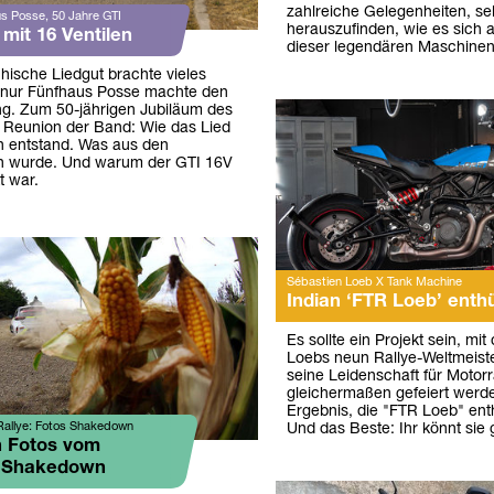
zahlreiche Gelegenheiten, se
s Posse, 50 Jahre GTI
herauszufinden, wie es sich a
mit 16 Ventilen
dieser legendären Maschine
hische Liedgut brachte vieles
 nur Fünfhaus Posse machte den
g. Zum 50-jährigen Jubiläum des
ie Reunion der Band: Wie das Lied
n entstand. Was aus den
en wurde. Und warum der GTI 16V
t war.
Sébastien Loeb X Tank Machine
Indian ‘FTR Loeb’ enthü
Es sollte ein Projekt sein, mi
Loebs neun Rallye-Weltmeist
seine Leidenschaft für Motor
gleichermaßen gefeiert werde
Ergebnis, die "FTR Loeb" ent
Rallye: Fotos Shakedown
Und das Beste: Ihr könnt sie
n Fotos vom
n-Shakedown