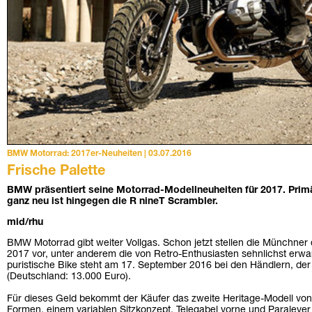
BMW Motorrad: 2017er-Neuheiten | 03.07.2016
Frische Palette
BMW präsentiert seine Motorrad-Modellneuheiten für 2017. Primär
ganz neu ist hingegen die R nineT Scrambler.
mid/rhu
BMW Motorrad gibt weiter Vollgas. Schon jetzt stellen die Münchner
2017 vor, unter anderem die von Retro-Enthusiasten sehnlichst erwa
puristische Bike steht am 17. September 2016 bei den Händlern, der 
(Deutschland: 13.000 Euro).
Für dieses Geld bekommt der Käufer das zweite Heritage-Modell vo
Formen, einem variablen Sitzkonzept, Telegabel vorne und Paralever 