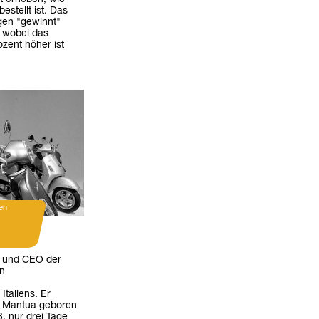
stellt ist. Das
gen "gewinnt"
 wobei das
zent höher ist
en
t und CEO der
en
taliens. Er
n Mantua geboren
, nur drei Tage