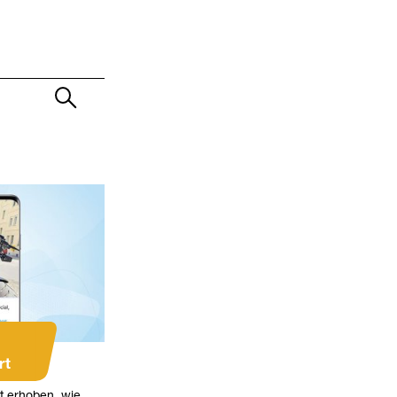
rt
t erhoben, wie