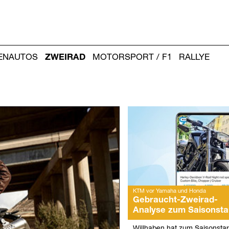
IENAUTOS
ZWEIRAD
MOTORSPORT / F1
RALLYE
Weitere
Artikel:
KTM vor Yamaha und Honda
Gebraucht-Zweirad-
Analyse zum Saisonsta
Willhaben hat zum Saisonstar