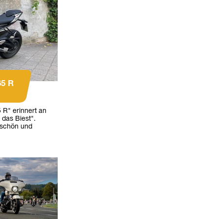
65 R
5 R" erinnert an
 das Biest".
n schön und