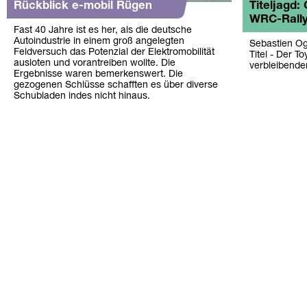
Rückblick e-mobil Rügen
Titeljagd: 
WRC-Rall
Fast 40 Jahre ist es her, als die deutsche
Autoindustrie in einem groß angelegten
Sebastien Og
Feldversuch das Potenzial der Elektromobilität
Titel - Der To
ausloten und vorantreiben wollte. Die
verbleibende
Ergebnisse waren bemerkenswert. Die
gezogenen Schlüsse schafften es über diverse
Schubladen indes nicht hinaus.