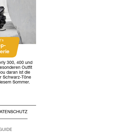
t's
ep-
erie
erly 300, 400 und
esonderen Outfit
u daran ist die
er Schwarz-Töne
 diesem Sommer.
ATENSCHUTZ
 GUIDE