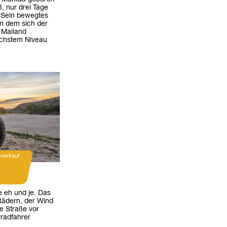
, nur drei Tage
 Sein bewegtes
an dem sich der
 Mailand
höchstem Niveau
dverkauf
e eh und je. Das
 Rädern, der Wind
e Straße vor
rradfahrer