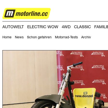
ZWEIRAD
AUTOWELT
ELECTRIC WOW
4WD
CLASSIC
FAMIL
DRIVING-DAY
DRIVING CLUB
MAGAZINE
Home
News
Schon gefahren
Motorrad-Tests
Archiv