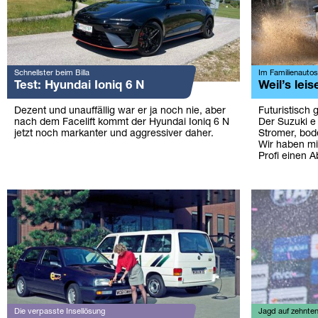
Schnellster beim Billa
Im Familienautost
Test: Hyundai Ioniq 6 N
Weil’s lei
Dezent und unauffällig war er ja noch nie, aber
Futuristisch 
nach dem Facelift kommt der Hyundai Ioniq 6 N
Der Suzuki e 
jetzt noch markanter und aggressiver daher.
Stromer, bod
Wir haben mit
Profi einen 
Die verpasste Insellösung
Jagd auf zehnten 