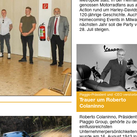
Metropole statt. In der Heima
genossen Motorradfans aus a
Action rund um Harley-David
120-jährige Geschichte. Auch
Homecoming Events in Milwa
nächsten Jahr soll die Party 
28. Juli steigen.
Piaggio-Präsident und -CEO verstorb
Trauer um Roberto
Colaninno
Roberto Colaninno, Präsiden
Piaggio Group, gehörte zu d
einflussreichsten
Unternehmerpersönlichkeiten I
wurde am 16. August 1943 i