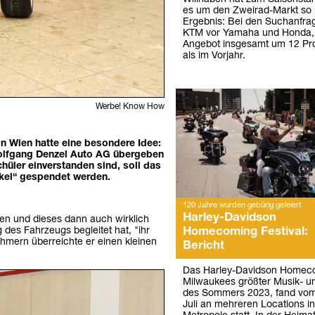
es um den Zweirad-Markt so be
Ergebnis: Bei den Suchanfra
KTM vor Yamaha und Honda,
Angebot insgesamt um 12 Pro
als im Vorjahr.
Werbe! Know How
n Wien hatte eine besondere Idee:
 Wolfgang Denzel Auto AG übergeben
üler einverstanden sind, soll das
unkel“ gespendet werden.
120 Jahre wurden gebürig gefeiert
Harley-Davidson
nnen und dieses dann auch wirklich
g des Fahrzeugs begleitet hat, "ihr
Homecoming Festival:
lnehmern überreichte er einen kleinen
Bericht
Das Harley-Davidson Homeco
Milwaukees größter Musik- u
des Sommers 2023, fand vom 
Juli an mehreren Locations i