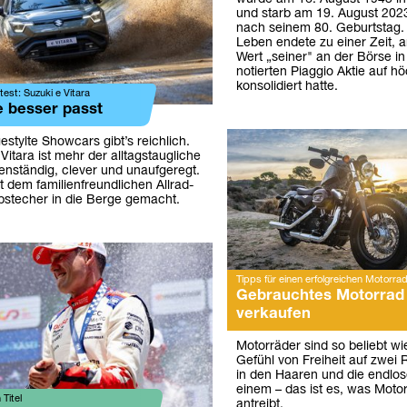
und starb am 19. August 2023
nach seinem 80. Geburtstag.
Leben endete zu einer Zeit, 
Wert „seiner" an der Börse in
notierten Piaggio Aktie auf 
konsolidiert hatte.
est: Suzuki e Vitara
se besser passt
gestylte Showcars gibt’s reichlich.
Vitara ist mehr der alltagstaugliche
enständig, clever und unaufgeregt.
 dem familienfreundlichen Allrad-
Abstecher in die Berge gemacht.
Tipps für einen erfolgreichen Motorra
Gebrauchtes Motorrad
verkaufen
Motorräder sind so beliebt wi
Gefühl von Freiheit auf zwei
in den Haaren und die endlos
einem – das ist es, was Moto
Titel
antreibt.