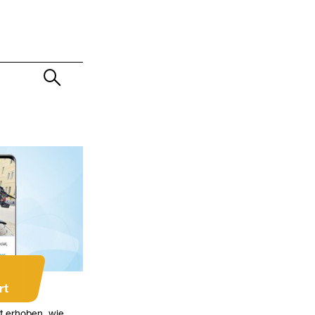
rt
t erhoben, wie