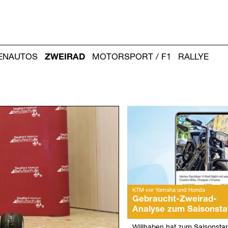
IENAUTOS
ZWEIRAD
MOTORSPORT / F1
RALLYE
Weitere
Artikel:
KTM vor Yamaha und Honda
Gebraucht-Zweirad-
Analyse zum Saisonsta
Willhaben hat zum Saisonstar