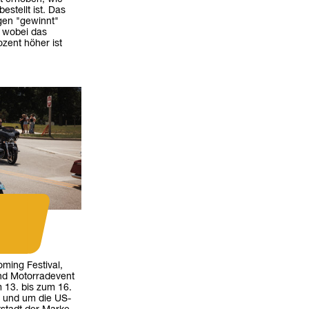
stellt ist. Das
gen "gewinnt"
 wobei das
zent höher ist
ming Festival,
nd Motorradevent
13. bis zum 16.
n und um die US-