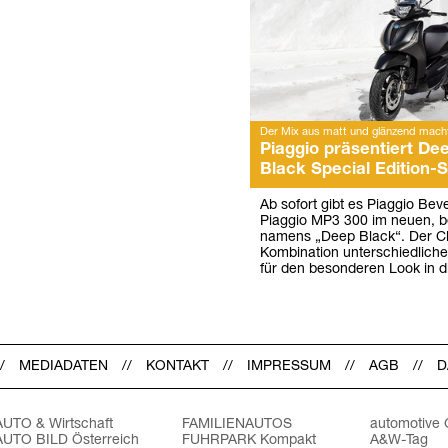
Der Mix aus matt und glänzend mach
Piaggio präsentiert De
Black Special Edition-S
Ab sofort gibt es Piaggio Bev
Piaggio MP3 300 im neuen, b
namens „Deep Black“. Der Clo
Kombination unterschiedlich
für den besonderen Look in
MEDIADATEN
KONTAKT
IMPRESSUM
AGB
D
AUTO & Wirtschaft
FAMILIENAUTOS
automotive
AUTO BILD Österreich
FUHRPARK Kompakt
A&W-Tag