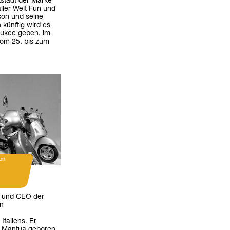
tstadt der Marke
ller Welt Fun und
son und seine
 künftig wird es
ukee geben, im
vom 25. bis zum
en
t und CEO der
en
taliens. Er
n Mantua geboren