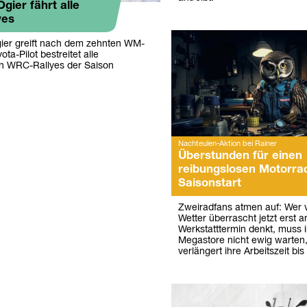
Ogier fährt alle
yes
ier greift nach dem zehnten WM-
yota-Pilot bestreitet alle
n WRC-Rallyes der Saison
Nachteulen-Aktion bei Rainer
Überstunden für einen
reibungslosen Motorra
Saisonstart
Zweiradfans atmen auf: Wer
Wetter überrascht jetzt erst a
Werkstatttermin denkt, muss 
Megastore nicht ewig warten
verlängert ihre Arbeitszeit bis