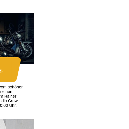
d-
 vom schönen
n einen
im Rainer
, die Crew
 0:00 Uhr.