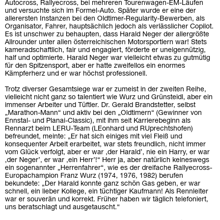
Autocross, Rallyecross, bei mehreren Tourenwagen-EM-Läufen
und versuchte sich im Formel-Auto. Später wurde er eine der
allerersten Instanzen bei den Oldtimer-Regularity-Bewerben, als
Organisator, Fahrer, hauptsächlich jedoch als verlässlicher Copilot.
Es ist unschwer zu behaupten, dass Harald Neger der allergrößte
Allrounder unter allen österreichischen Motorsportlern war! Stets
kameradschaftlich, fair und engagiert, förderte er uneigennützig,
half und optimierte. Harald Neger war vielleicht etwas zu gutmütig
für den Spitzensport, aber er hatte zweifellos ein enormes
Kämpferherz und er war höchst professionell.
Trotz diverser Gesamtsiege war er zumeist in der zweiten Reihe,
vielleicht nicht ganz so talentiert wie Wurz und Grünsteidl, aber ein
immenser Arbeiter und Tüftler. Dr. Gerald Brandstetter, selbst
„Marathon-Mann“ und aktiv bei den „Oldtimern“ (Gewinner von
Ennstal- und Planai-Classic), mit ihm seit Karrierebeginn als
Rennarzt beim LERU-Team (LEonhard und RUprechtshofen)
befreundet, meinte: „Er hat sich einiges mit viel Fleiß und
konsequenter Arbeit erarbeitet, war stets freundlich, nicht immer
vom Glück verfolgt, aber er war ‚der Harald’, nie ein Harry, er war
‚der Neger’, er war ‚ein Herr’!“ Herr ja, aber natürlich keineswegs
ein sogenannter „Herrenfahrer“, wie es der dreifache Rallyecross-
Europachampion Franz Wurz (1974, 1976, 1982) berufen
bekundete: „Der Harald konnte ganz schön Gas geben, er war
schnell, ein lieber Kollege, ein tüchtiger Kaufmann! Als Rennleiter
war er souverän und korrekt. Früher haben wir täglich telefoniert,
uns beratschlagt und ausgetauscht.“