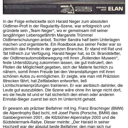
In der Folge entwickelte sich Harald Neger zum absoluten
Oldtimer-Profi in der Regularitiy-Szene, war erfolgreich und
gründete sein „Team Neger“, wo er gemeinsam mit seiner
langjährigen Lebensgefährtin Margarete Trümmel
Oldtimerschulungen anbot. Tochter Sandra half beim Unterlagen
machen und organisierte. Ein Roadbook aus seiner Feder war so
ziemlich das Feinste in der ganzen Branche. Er stand mit Rat und
Tat hilfreich zur Verfügung. Harald Neger hat, so Dr. Brandstetter,
der Oldtimerautomobilbewegung mit ihren „Rollenden Museen“,
feste Unterstützung zukommen lassen, sie gut instruiert, den
Piloten die Möglichkeit gegeben, sich der Materie fachlich zu
nähern, somit ihnen Freude bei den Veranstaltungen mit ihren
schönen Autos zu ermöglichen. Er zeigte, wie man mit Präzision
Strecken fährt, hat Zeittabellen entworfen, ließ
Lichtschrankenprüfungen trainieren. Er war akribisch dahinter, die
Leute gut auszubilden. Die Szene wäre ohne ihn lange nicht dort,
wo sie heute ist und er hat sicherlich den einen oder anderen
Ennstal-Sieger zuerst bei sich im Unterricht gehabt.
Er gewann als präziser Beifahrer mit Ing. Franz Brachinger (BMW)
die Alpentrophy Bad Ischl, mit Josef Panis (Porsche, BMW) das
Gaisbergrennen 2001, die Kitzbühler-Alpenrallye 2003 und die
Südsteiermark-Rallye. Dieser meinte: „Der Harald in seiner
Hochzeit war der absolut beste Beifahrer, den man sich nur