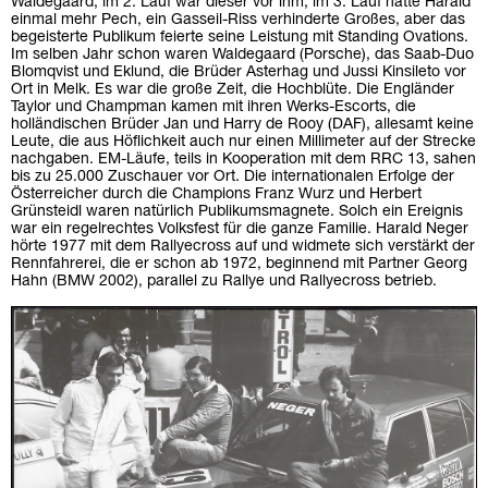
Waldegaard, im 2. Lauf war dieser vor ihm, im 3. Lauf hatte Harald
einmal mehr Pech, ein Gasseil-Riss verhinderte Großes, aber das
begeisterte Publikum feierte seine Leistung mit Standing Ovations.
Im selben Jahr schon waren Waldegaard (Porsche), das Saab-Duo
Blomqvist und Eklund, die Brüder Asterhag und Jussi Kinsileto vor
Ort in Melk. Es war die große Zeit, die Hochblüte. Die Engländer
Taylor und Champman kamen mit ihren Werks-Escorts, die
holländischen Brüder Jan und Harry de Rooy (DAF), allesamt keine
Leute, die aus Höflichkeit auch nur einen Millimeter auf der Strecke
nachgaben. EM-Läufe, teils in Kooperation mit dem RRC 13, sahen
bis zu 25.000 Zuschauer vor Ort. Die internationalen Erfolge der
Österreicher durch die Champions Franz Wurz und Herbert
Grünsteidl waren natürlich Publikumsmagnete. Solch ein Ereignis
war ein regelrechtes Volksfest für die ganze Familie. Harald Neger
hörte 1977 mit dem Rallyecross auf und widmete sich verstärkt der
Rennfahrerei, die er schon ab 1972, beginnend mit Partner Georg
Hahn (BMW 2002), parallel zu Rallye und Rallyecross betrieb.