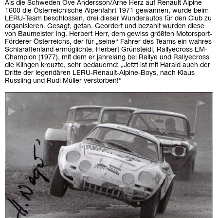
Als die Schweden Ove Andersson/Arne Herz auf Renault Alpine
1600 die Österreichische Alpenfahrt 1971 gewannen, wurde beim
LERU-Team beschlossen, drei dieser Wunderautos für den Club zu
organisieren. Gesagt, getan. Geordert und bezahlt wurden diese
von Baumeister Ing. Herbert Herr, dem gewiss größten Motorsport-
Förderer Österreichs, der für „seine“ Fahrer des Teams ein wahres
Schlaraffenland ermöglichte. Herbert Grünsteidl, Rallyecross EM-
Champion (1977), mit dem er jahrelang bei Rallye und Rallyecross
die Klingen kreuzte, sehr bedauernd: „Jetzt ist mit Harald auch der
Dritte der legendären LERU-Renault-Alpine-Boys, nach Klaus
Russling und Rudi Müller verstorben!“