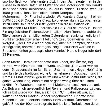
sportpolitisch vom Werk unterstützt. In dem Jahr siegte man in der
Klasse in Brands Hatch im Mutterland des Motorsports, wo Harald
1977 noch beim Rallyecross-EM-Lauf in Lydden Hill dabei war. Für
1980 gab’s seitens Rennleiter Jochen Neerpasch und
Motorenmann Dr. Fritz Indra wieder Werksunterstützung mit einem
BWM 635 CSI Coupé. Die Crew, Loibnegger durch Europameister
1978 Umberto Grano ersetzt, gewann in dieser Saison die 3
italienischen EM-Läufe, überdies die RAC-Tourist-Trophy in Halfors.
Ein unglücklicher Reifenplatzer im allerletzten Rennen machte die
Titelchancen der ambitionierten Österreicher zunichte, lediglich 1
Punkt entschied zwischen Titel und Vizeeuropameister! Ing.
Werginz: „Der Harald war gutgläubig, aber ein Kämpfer, der alles
ermöglichte, enormen Teamgeist zeigte, fokussiert war und in
Stressmomenten gut ausgleichen konnte.“ Harald Neger fuhr dort
33 Rennen.
Sohn Martin, Harald Neger hatte drei Kinder, der Älteste, Ing.
Harald, war früher ebenso im Werk, erzählte: „Der Vater war ab
dem 15. Lebensjahr im familiären Unternehmen „Neger-Holz“ tätig
und führte das traditionsreiche Unternehmen in Aggsbach und in
Krems. Er hat intensiv gearbeitet und war viel dafür unterwegs, die
ganze Woche lang, daheim hat er ganz wenig über die Firma
erzählt. Die Wochenenden war mit Motorsporteinsätzen verplant.
Als Bub war ich gelegentlich bei Rennen und Rallyecross-Läufen.
Ich selbst wurde von ihm, als ich ca. 13,14 Jahre alt war, zur
Walter Lechners Racing School mitgenommen. Er hatte viele
Kunden in Italien, dorthin intensiv Ware verkauft. Überraschend
gab’s Ende der 90er Jahre große betriebliche Turbulenzen durch