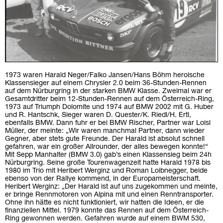
1973 waren Harald Neger/Falko Jansen/Hans Böhm heroische
Klassensieger auf einem Chrysler 2.0 beim 36-Stunden-Rennen
auf dem Nürburgring in der starken BMW Klasse. Zweimal war er
Gesamtdritter beim 12-Stunden-Rennen auf dem Österreich-Ring,
1973 auf Triumph Dolomite und 1974 auf BMW 2002 mit G. Huber
und R. Hantschk, Sieger waren D. Quester/K. Riedl/H. Ertl,
ebenfalls BMW. Dann fuhr er bei BMW Rischer, Partner war Loisl
Müller, der meinte: „Wir waren manchmal Partner, dann wieder
Gegner, aber stets gute Freunde. Der Harald ist absolut schnell
gefahren, war ein großer Allrounder, der alles bewegen konnte!“
Mit Sepp Manhalter (BMW 3.0) gab’s einen Klassensieg beim 24h
Nürburgring. Seine große Tourenwagenzeit hatte Harald 1978 bis
1980 im Trio mit Heribert Werginz und Roman Loibnegger, beide
ebenso von der Rallye kommend, in der Europameisterschaft.
Heribert Werginz: „Der Harald ist auf uns zugekommen und meinte,
er bringe Rennmotoren von Alpina mit und einen Renntransporter.
Ohne ihn hätte es nicht funktioniert, wir hatten die Ideen, er die
finanziellen Mittel. 1979 konnte das Rennen auf dem Österreich-
Ring gewonnen werden. Gefahren wurde auf einem BWM 530,