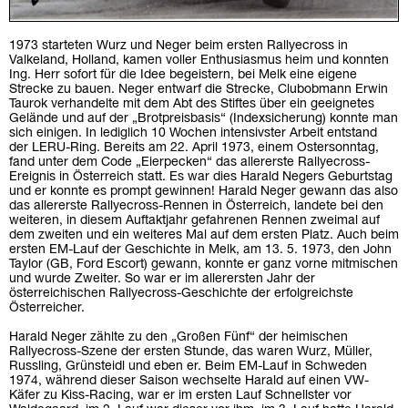
1973 starteten Wurz und Neger beim ersten Rallyecross in
Valkeland, Holland, kamen voller Enthusiasmus heim und konnten
Ing. Herr sofort für die Idee begeistern, bei Melk eine eigene
Strecke zu bauen. Neger entwarf die Strecke, Clubobmann Erwin
Taurok verhandelte mit dem Abt des Stiftes über ein geeignetes
Gelände und auf der „Brotpreisbasis“ (Indexsicherung) konnte man
sich einigen. In lediglich 10 Wochen intensivster Arbeit entstand
der LERU-Ring. Bereits am 22. April 1973, einem Ostersonntag,
fand unter dem Code „Eierpecken“ das allererste Rallyecross-
Ereignis in Österreich statt. Es war dies Harald Negers Geburtstag
und er konnte es prompt gewinnen! Harald Neger gewann das also
das allererste Rallyecross-Rennen in Österreich, landete bei den
weiteren, in diesem Auftaktjahr gefahrenen Rennen zweimal auf
dem zweiten und ein weiteres Mal auf dem ersten Platz. Auch beim
ersten EM-Lauf der Geschichte in Melk, am 13. 5. 1973, den John
Taylor (GB, Ford Escort) gewann, konnte er ganz vorne mitmischen
und wurde Zweiter. So war er im allerersten Jahr der
österreichischen Rallyecross-Geschichte der erfolgreichste
Österreicher.
Harald Neger zählte zu den „Großen Fünf“ der heimischen
Rallyecross-Szene der ersten Stunde, das waren Wurz, Müller,
Russling, Grünsteidl und eben er. Beim EM-Lauf in Schweden
1974, während dieser Saison wechselte Harald auf einen VW-
Käfer zu Kiss-Racing, war er im ersten Lauf Schnellster vor