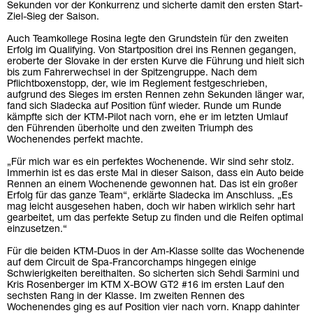
Sekunden vor der Konkurrenz und sicherte damit den ersten Start-
Ziel-Sieg der Saison.
Auch Teamkollege Rosina legte den Grundstein für den zweiten
Erfolg im Qualifying. Von Startposition drei ins Rennen gegangen,
eroberte der Slovake in der ersten Kurve die Führung und hielt sich
bis zum Fahrerwechsel in der Spitzengruppe. Nach dem
Pflichtboxenstopp, der, wie im Reglement festgeschrieben,
aufgrund des Sieges im ersten Rennen zehn Sekunden länger war,
fand sich Sladecka auf Position fünf wieder. Runde um Runde
kämpfte sich der KTM-Pilot nach vorn, ehe er im letzten Umlauf
den Führenden überholte und den zweiten Triumph des
Wochenendes perfekt machte.
„Für mich war es ein perfektes Wochenende. Wir sind sehr stolz.
Immerhin ist es das erste Mal in dieser Saison, dass ein Auto beide
Rennen an einem Wochenende gewonnen hat. Das ist ein großer
Erfolg für das ganze Team“, erklärte Sladecka im Anschluss. „Es
mag leicht ausgesehen haben, doch wir haben wirklich sehr hart
gearbeitet, um das perfekte Setup zu finden und die Reifen optimal
einzusetzen.“
Für die beiden KTM-Duos in der Am-Klasse sollte das Wochenende
auf dem Circuit de Spa-Francorchamps hingegen einige
Schwierigkeiten bereithalten. So sicherten sich Sehdi Sarmini und
Kris Rosenberger im KTM X-BOW GT2 #16 im ersten Lauf den
sechsten Rang in der Klasse. Im zweiten Rennen des
Wochenendes ging es auf Position vier nach vorn. Knapp dahinter