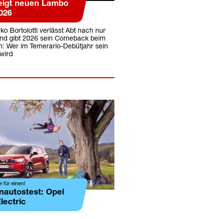
eigt neuen Lambo
026
o Bortolotti verlässt Abt nach nur
nd gibt 2026 sein Comeback beim
: Wer im Temerario-Debütjahr sein
wird
le für einen!
nautostest: Opel
lectric