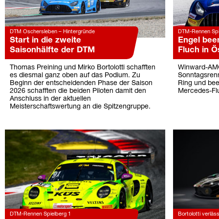
DTM Oschersleben – Hintergründe
DTM-Rennen Spi
Start in die zweite
Engel bee
Saisonhälfte der DTM
Fluch in Ö
Thomas Preining und Mirko Bortolotti schafften
Winward-AMG
es diesmal ganz oben auf das Podium. Zu
Sonntagsren
Beginn der entscheidenden Phase der Saison
Ring und bee
2026 schafften die beiden Piloten damit den
Mercedes-Flu
Anschluss in der aktuellen
Meisterschaftswertung an die Spitzengruppe.
DTM-Rennen Spielberg 1
Bortolotti verläs