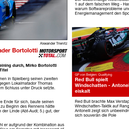
1 auf dem falschen Weg - Hami
warum Softwareprobleme un
Energiemanagement den Spo
Alexander Trienitz
der Bortolotti
ning durch, Mirko Bortolotti
Titel
GP von Belgien: Qualifying
en in Spielberg seinen zweiten
Red Bull spielt
ei gegen Lokalmatador Thomas
Windschatten - Antonel
um Schluss unter Druck setzte.
eiskalt
Red Bull brachte Max Versta
re Ende für sich, baute seinen
Windschatten-Taktik auf Rang
s zu Beginn des Rennens hätte
Antonelli zeigt sich unbeeindr
er Linde (Abt-Audi; 5.) gut, der
sich souverän die Pole
ohl er aufgrund der Kombination aus