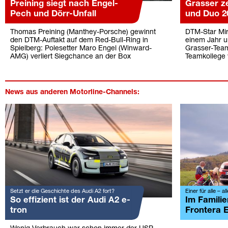
Preining siegt nach Engel-
Grasser z
Pech und Dörr-Unfall
und Duo 2
Thomas Preining (Manthey-Porsche) gewinnt
DTM-Star Mirk
den DTM-Auftakt auf dem Red-Bull-Ring in
einem Jahr u
Spielberg: Polesetter Maro Engel (Winward-
Grasser-Team
AMG) verliert Siegchance an der Box
Teamkollege 
News aus anderen Motorline-Channels:
Setzt er die Geschichte des Audi A2 fort?
Einer für alle – al
So effizient ist der Audi A2 e-
Im Familie
tron
Frontera E