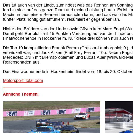
Das tut auch van der Linde, zumindest was das Rennen am Sonntag 
Ich bin stolz auf das ganze Team und meine Leistung heute. Es ist
Maximum aus einem Rennen herausholen kann, und das war das M
fünfter Platz richtig gut anfühlen", resümiert er gegenüber ran.
Hinter den Brüdern van der Linde sowie Güven kam Maro Engel (Winw
Damit geht Bortolotti mit 15 Punkten Vorsprung auf van der Linde un
Finalwochenende in Hockenheim. Nur diese drei können nun auch re
Die Top 10 komplettierten Franck Perera (Grasser-Lamborghini; 9.), 
verwickelt war, und Jack Aitken (Emil-Frey-Ferrari; 10.). Neben Engs
Mercedes; DNF) mit Bremsproblemen und Lucas Auer (Winward-Mer
Reifenschaden aus.
Das Finalwochenende in Hockenheim findet vom 18. bis 20. Oktober
Motorsport-Total.com
Ähnliche Themen: