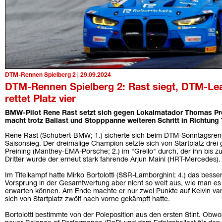
DTM-Rennen Spielberg 2 | 29.09.2024
DTM-Rennen Spielberg 2: Rast siegt, DTM-Lea
rettet Platz vier
BMW-Pilot Rene Rast setzt sich gegen Lokalmatador Thomas Prei
macht trotz Ballast und Stopppanne weiteren Schritt in Richtung 
Rene Rast (Schubert-BMW; 1.) sicherte sich beim DTM-Sonntagsrenn
Saisonsieg. Der dreimalige Champion setzte sich von Startplatz dr
Preining (Manthey-EMA-Porsche; 2.) im "Grello" durch, der ihn bis z
Dritter wurde der erneut stark fahrende Arjun Maini (HRT-Mercedes).
Im Titelkampf hatte Mirko Bortolotti (SSR-Lamborghini; 4.) das besse
Vorsprung in der Gesamtwertung aber nicht so weit aus, wie man e
erwarten können. Am Ende machte er nur zwei Punkte auf Kelvin van d
sich von Startplatz zwölf nach vorne gekämpft hatte.
Bortolotti bestimmte von der Poleposition aus den ersten Stint. Obw