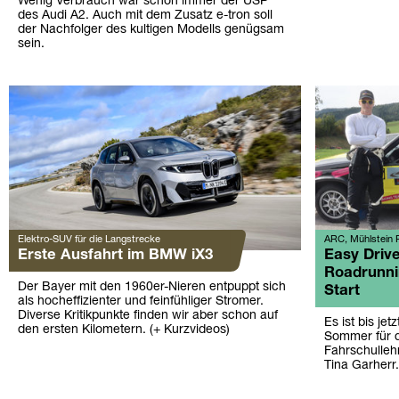
Wenig Verbrauch war schon immer der USP
des Audi A2. Auch mit dem Zusatz e-tron soll
der Nachfolger des kultigen Modells genügsam
sein.
Elektro-SUV für die Langstrecke
ARC, Mühlstein R
Erste Ausfahrt im BMW iX3
Easy Driv
Roadrunni
Der Bayer mit den 1960er-Nieren entpuppt sich
Start
als hocheffizienter und feinfühliger Stromer.
Diverse Kritikpunkte finden wir aber schon auf
Es ist bis jet
den ersten Kilometern. (+ Kurzvideos)
Sommer für d
Fahrschulleh
Tina Garherr.