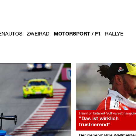
IENAUTOS
ZWEIRAD
MOTORSPORT / F1
RALLYE
Weitere
Artikel:
Hamilton kritisiert Softwareabhängigke
"Das ist wirklich
frustrierend"
Der siebenmalige Weltmeister