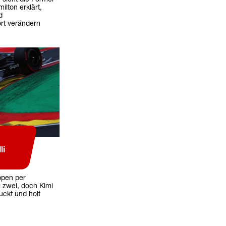
lton erklärt,
d
rt verändern
li
ppen per
 zwei, doch Kimi
uckt und holt