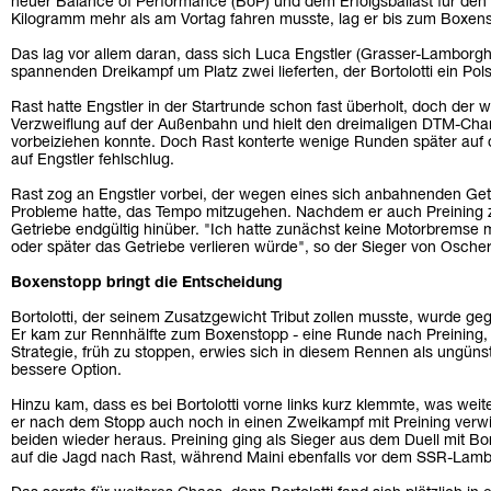
neuer Balance of Performance (BoP) und dem Erfolgsballast für de
Kilogramm mehr als am Vortag fahren musste, lag er bis zum Boxens
Das lag vor allem daran, dass sich Luca Engstler (Grasser-Lamborghi
spannenden Dreikampf um Platz zwei lieferten, der Bortolotti ein Pols
Rast hatte Engstler in der Startrunde schon fast überholt, doch der 
Verzweiflung auf der Außenbahn und hielt den dreimaligen DTM-Cha
vorbeiziehen konnte. Doch Rast konterte wenige Runden später auf d
auf Engstler fehlschlug.
Rast zog an Engstler vorbei, der wegen eines sich anbahnenden G
Probleme hatte, das Tempo mitzugehen. Nachdem er auch Preining 
Getriebe endgültig hinüber. "Ich hatte zunächst keine Motorbremse m
oder später das Getriebe verlieren würde", so der Sieger von Osche
Boxenstopp bringt die Entscheidung
Bortolotti, der seinem Zusatzgewicht Tribut zollen musste, wurde geg
Er kam zur Rennhälfte zum Boxenstopp - eine Runde nach Preining, 
Strategie, früh zu stoppen, erwies sich in diesem Rennen als ungünst
bessere Option.
Hinzu kam, dass es bei Bortolotti vorne links kurz klemmte, was wei
er nach dem Stopp auch noch in einen Zweikampf mit Preining verwi
beiden wieder heraus. Preining ging als Sieger aus dem Duell mit Bo
auf die Jagd nach Rast, während Maini ebenfalls vor dem SSR-Lamb