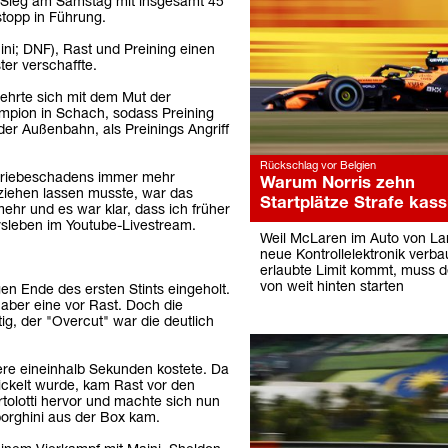
n Sieg am Samstag mit insgesamt 45
topp in Führung.
ni; DNF), Rast und Preining einen
ter verschaffte.
wehrte sich mit dem Mut der
mpion in Schach, sodass Preining
er Außenbahn, als Preinings Angriff
Rückschlag vor Belgien
etriebeschadens immer mehr
Warum Norris zehn
ziehen lassen musste, war das
Startplätze Strafe kassi
ehr und es war klar, dass ich früher
rsleben im Youtube-Livestream.
Weil McLaren im Auto von La
neue Kontrollelektronik verba
erlaubte Limit kommt, muss d
von weit hinten starten
en Ende des ersten Stints eingeholt.
aber eine vor Rast. Doch die
ig, der "Overcut" war die deutlich
tere eineinhalb Sekunden kostete. Da
ckelt wurde, kam Rast vor den
rtolotti hervor und machte sich nun
orghini aus der Box kam.