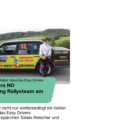
allye: Vorschau Esay Drivers
ers NO
ng Rallyeteam am
zt nicht nur wetterbedingt ein heißer
as Easy Drivers
repärchen Tobias Reischer und