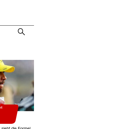
it
 sieht die Formel