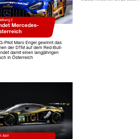
elberg 2
ndet Mercedes-
sterreich
-Pilot Maro Engel gewinnt das
nen der DTM auf dem Red-Bull-
ndet damit einen langjährigen
ch in Österreich
st Abt!