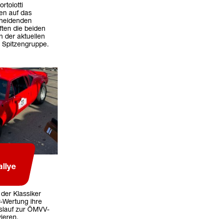
rtolotti
en auf das
cheidenden
ten die beiden
n der aktuellen
 Spitzengruppe.
llye
 der Klassiker
-Wertung ihre
slauf zur ÖMVV-
ieren.