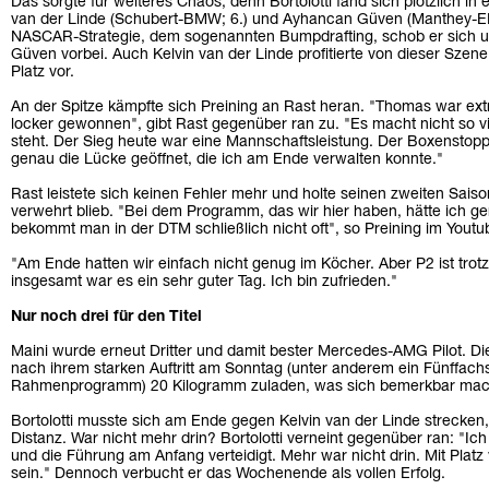
Das sorgte für weiteres Chaos, denn Bortolotti fand sich plötzlich in
van der Linde (Schubert-BMW; 6.) und Ayhancan Güven (Manthey-EMA
NASCAR-Strategie, dem sogenannten Bumpdrafting, schob er sich u
Güven vorbei. Auch Kelvin van der Linde profitierte von dieser Szen
Platz vor.
An der Spitze kämpfte sich Preining an Rast heran. "Thomas war ext
locker gewonnen", gibt Rast gegenüber ran zu. "Es macht nicht so 
steht. Der Sieg heute war eine Mannschaftsleistung. Der Boxenstopp 
genau die Lücke geöffnet, die ich am Ende verwalten konnte."
Rast leistete sich keinen Fehler mehr und holte seinen zweiten Sai
verwehrt blieb. "Bei dem Programm, das wir hier haben, hätte ich
bekommt man in der DTM schließlich nicht oft", so Preining im Youtu
"Am Ende hatten wir einfach nicht genug im Köcher. Aber P2 ist tro
insgesamt war es ein sehr guter Tag. Ich bin zufrieden."
Nur noch drei für den Titel
Maini wurde erneut Dritter und damit bester Mercedes-AMG Pilot.
nach ihrem starken Auftritt am Sonntag (unter anderem ein Fünffac
Rahmenprogramm) 20 Kilogramm zuladen, was sich bemerkbar mac
Bortolotti musste sich am Ende gegen Kelvin van der Linde strecken, 
Distanz. War nicht mehr drin? Bortolotti verneint gegenüber ran: "Ic
und die Führung am Anfang verteidigt. Mehr war nicht drin. Mit Platz 
sein." Dennoch verbucht er das Wochenende als vollen Erfolg.