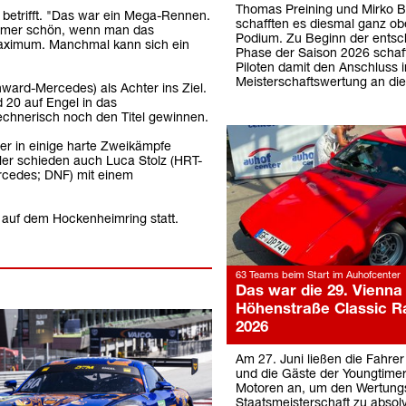
Thomas Preining und Mirko Bo
betrifft. "Das war ein Mega-Rennen.
schafften es diesmal ganz ob
 immer schön, wenn man das
Podium. Zu Beginn der ents
aximum. Manchmal kann sich ein
Phase der Saison 2026 schaff
Piloten damit den Anschluss i
Meisterschaftswertung an die
ard-Mercedes) als Achter ins Ziel.
d 20 auf Engel in das
chnerisch noch den Titel gewinnen.
der in einige harte Zweikämpfe
tler schieden auch Luca Stolz (HRT-
cedes; DNF) mit einem
 auf dem Hockenheimring statt.
63 Teams beim Start im Auhofcenter
Das war die 29. Vienna
Höhenstraße Classic Ra
2026
Am 27. Juni ließen die Fahrer
und die Gäste der Youngtimer
Motoren an, um den Wertung
Staatsmeisterschaft zu absolv