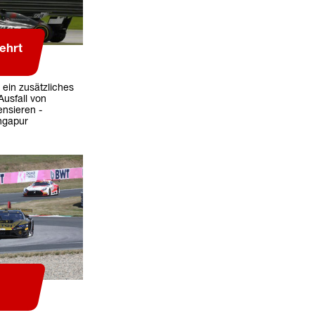
ehrt
 ein zusätzliches
usfall von
nsieren -
ngapur