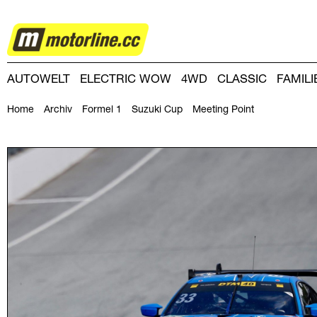
MOTORSPORT
AUTOWELT
ELECTRIC WOW
4WD
CLASSIC
FAMIL
DRIVING-DAY
DRIVING CLUB
MAGAZINE
Home
Archiv
Formel 1
Suzuki Cup
Meeting Point