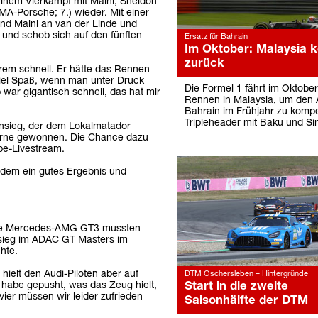
 einem Vierkampf mit Maini, Sheldon
-Porsche; 7.) wieder. Mit einer
nd Maini an van der Linde und
e und schob sich auf den fünften
Ersatz für Bahrain
Im Oktober: Malaysia k
zurück
rem schnell. Er hätte das Rennen
viel Spaß, wenn man unter Druck
Die Formel 1 fährt im Oktober
war gigantisch schnell, das hat mir
Rennen in Malaysia, um den A
Bahrain im Frühjahr zu kompe
Tripleheader mit Baku und Si
sonsieg, der dem Lokalmatador
 gerne gewonnen. Die Chance dazu
be-Livestream.
tzdem ein gutes Ergebnis und
 Die Mercedes-AMG GT3 mussten
hsieg im ADAC GT Masters im
hte.
hielt den Audi-Piloten aber auf
DTM Oschersleben – Hintergründe
Start in die zweite
h habe gepusht, was das Zeug hielt,
vier müssen wir leider zufrieden
Saisonhälfte der DTM