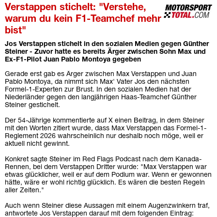
Verstappen stichelt: "Verstehe,
warum du kein F1-Teamchef mehr
bist"
Jos Verstappen stichelt in den sozialen Medien gegen Günther
Steiner - Zuvor hatte es bereits Ärger zwischen Sohn Max und
Ex-F1-Pilot Juan Pablo Montoya gegeben
Gerade erst gab es Ärger zwischen Max Verstappen und Juan
Pablo Montoya, da nimmt sich Max' Vater Jos den nächsten
Formel-1-Experten zur Brust. In den sozialen Medien hat der
Niederländer gegen den langjährigen Haas-Teamchef Günther
Steiner gestichelt.
Der 54-Jährige kommentierte auf X einen Beitrag, in dem Steiner
mit den Worten zitiert wurde, dass Max Verstappen das Formel-1-
Reglement 2026 wahrscheinlich nur deshalb noch möge, weil er
aktuell nicht gewinnt.
Konkret sagte Steiner im Red Flags Podcast nach dem Kanada-
Rennen, bei dem Verstappen Dritter wurde: "Max Verstappen war
etwas glücklicher, weil er auf dem Podium war. Wenn er gewonnen
hätte, wäre er wohl richtig glücklich. Es wären die besten Regeln
aller Zeiten."
Auch wenn Steiner diese Aussagen mit einem Augenzwinkern traf,
antwortete Jos Verstappen darauf mit dem folgenden Eintrag: