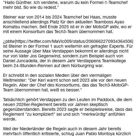
"Hallo Günther. Ich verstehe, warum du kein Formel-1-Teamchef
mehr bist. So wie du redest."
Steiner war von 2014 bis 2024 Teamchef bei Haas, musste
anschließend allerdings Platz für den aktuellen Teamboss Ayao
Komatsu machen. Seit Ende 2025 ist er in der MotoGP aktiv, wo er
mit einem Konsortium das Tech3-Team übernommen hat.
¿pbtw|https://twitter.com/MaVic009/status/2060662270934364506|
ist Steiner in der Formel 1 auch weiterhin ein gefragter Experte. Für
seine Aussage über Max Verstappen bekommt er allerdings nicht
nur von Vater Jos Gegenwind, sondern zum Beispiel auch von
Daniel Juncadella, der in diesem Jahr Verstappens Teamkollege
beim 24-Stunden-Rennen auf dem Nürburgring war.
Er schreibt in den sozialen Medien über den viermaligen
Weltmeister: "Der Kerl warnt schon seit 2023 alle vor den neuen
Regeln. Aber der Chef des Konsortiums, das das Tech3-MotoGP-
Team übernommen hat, weiß es besser."
Tatsächlich gehört Verstappen zu den Leuten im Paddock, die dem
neuen 2026er-Reglement bereits vor Jahren skeptisch
gegenüberstanden. Bereits 2023 sagte er beispielsweise, dass das
Reglement "zu kompliziert" sei und sich "merkwürdig" anfühlen
werde.
Weil der Niederländer die Regeln auch in diesem Jahr bereits
mehrfach öffentlich kritisierte, schlug Juan Pablo Montoya kürzlich