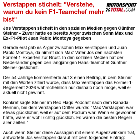
Verstappen stichelt: "Verstehe,
warum du kein F1-Teamchef mehr
bist"
Jos Verstappen stichelt in den sozialen Medien gegen Günther
Steiner - Zuvor hatte es bereits Ärger zwischen Sohn Max und
Ex-F1-Pilot Juan Pablo Montoya gegeben
Gerade erst gab es Ärger zwischen Max Verstappen und Juan
Pablo Montoya, da nimmt sich Max' Vater Jos den nächsten
Formel-1-Experten zur Brust. In den sozialen Medien hat der
Niederländer gegen den langjährigen Haas-Teamchef Günther
Steiner gestichelt.
Der 54-Jährige kommentierte auf X einen Beitrag, in dem Steiner
mit den Worten zitiert wurde, dass Max Verstappen das Formel-1-
Reglement 2026 wahrscheinlich nur deshalb noch möge, weil er
aktuell nicht gewinnt.
Konkret sagte Steiner im Red Flags Podcast nach dem Kanada-
Rennen, bei dem Verstappen Dritter wurde: "Max Verstappen war
etwas glücklicher, weil er auf dem Podium war. Wenn er gewonnen
hätte, wäre er wohl richtig glücklich. Es wären die besten Regeln
aller Zeiten."
Auch wenn Steiner diese Aussagen mit einem Augenzwinkern traf,
antwortete Jos Verstappen darauf mit dem folgenden Eintrag: