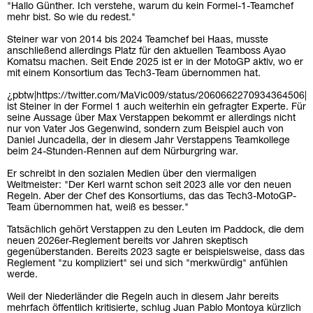
"Hallo Günther. Ich verstehe, warum du kein Formel-1-Teamchef
mehr bist. So wie du redest."
Steiner war von 2014 bis 2024 Teamchef bei Haas, musste
anschließend allerdings Platz für den aktuellen Teamboss Ayao
Komatsu machen. Seit Ende 2025 ist er in der MotoGP aktiv, wo er
mit einem Konsortium das Tech3-Team übernommen hat.
¿pbtw|https://twitter.com/MaVic009/status/2060662270934364506|
ist Steiner in der Formel 1 auch weiterhin ein gefragter Experte. Für
seine Aussage über Max Verstappen bekommt er allerdings nicht
nur von Vater Jos Gegenwind, sondern zum Beispiel auch von
Daniel Juncadella, der in diesem Jahr Verstappens Teamkollege
beim 24-Stunden-Rennen auf dem Nürburgring war.
Er schreibt in den sozialen Medien über den viermaligen
Weltmeister: "Der Kerl warnt schon seit 2023 alle vor den neuen
Regeln. Aber der Chef des Konsortiums, das das Tech3-MotoGP-
Team übernommen hat, weiß es besser."
Tatsächlich gehört Verstappen zu den Leuten im Paddock, die dem
neuen 2026er-Reglement bereits vor Jahren skeptisch
gegenüberstanden. Bereits 2023 sagte er beispielsweise, dass das
Reglement "zu kompliziert" sei und sich "merkwürdig" anfühlen
werde.
Weil der Niederländer die Regeln auch in diesem Jahr bereits
mehrfach öffentlich kritisierte, schlug Juan Pablo Montoya kürzlich