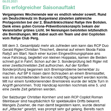
08.03.2021
Ein erfolgreicher Saisonauftakt
Vergangenes Wochenende war es endlich wieder soweit. Rund
um Deutschkreutz im Burgenland zündeten zahlreiche
Protagonisten bei der 2. Blaufränkischland Rallye ihre Boliden.
Dank eines guten Corona-Präventionskonzepts bekam der
Veranstalter grünes Licht. 94 Nennungen belohnten letztendlich
die Bemühungen. Mit dabei auch ein Team und drei Copiloten
vom Rallye Club Perg.
Mit dem 3. Gesamtplatz mehr als zufrieden sein kann das RCP Duo
Gerald Rigler/Christian Tinschert, diesmal auf einem Skoda Fabia
Rally2 am Start. Nach einer kurzen Eingewöhnungsphase ans
neue Fahrzeug, begleitet von kleinen Hoppalas, kamen die Beiden
schnell gut in Fahrt. Schon auf der 3. Sonderprüfung ließ Rigler mit
einer zweitschnellsten Zeit aufhorchen. Auf der fünften
Sonderprüfung begannen sich Bremsprobleme bemerkbar zu
machen. Auf SP 6 rissen dann Schrauben an einem Bremssattel,
was im anschließenden Service notdürftig repariert werden konnte.
Mit nur einem funktionierenden Bremskreis wurde der letzte Turn in
Angriff genommen. Trotz Handicap konnten nochmals eine 5. und
eine zweite Zeit gefahren werden.
Der Salzburger Christian Kornherr und sein RCP Copilot Roman
Steinbauer sind hauptsächlich für spektakuläre Drifts bekannt.
Mangels Zuseher, die man damit begeistern kann, wurde diesmal
auf „Attacke“ gesetzt, was prompt sehr gut gelang. Bereits nach