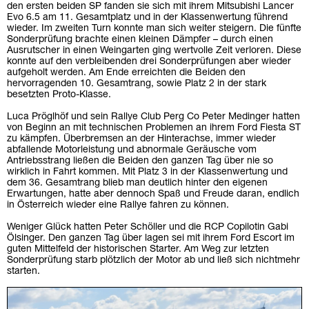
den ersten beiden SP fanden sie sich mit ihrem Mitsubishi Lancer
Evo 6.5 am 11. Gesamtplatz und in der Klassenwertung führend
wieder. Im zweiten Turn konnte man sich weiter steigern. Die fünfte
Sonderprüfung brachte einen kleinen Dämpfer – durch einen
Ausrutscher in einen Weingarten ging wertvolle Zeit verloren. Diese
konnte auf den verbleibenden drei Sonderprüfungen aber wieder
aufgeholt werden. Am Ende erreichten die Beiden den
hervorragenden 10. Gesamtrang, sowie Platz 2 in der stark
besetzten Proto-Klasse.
Luca Pröglhöf und sein Rallye Club Perg Co Peter Medinger hatten
von Beginn an mit technischen Problemen an ihrem Ford Fiesta ST
zu kämpfen. Überbremsen an der Hinterachse, immer wieder
abfallende Motorleistung und abnormale Geräusche vom
Antriebsstrang ließen die Beiden den ganzen Tag über nie so
wirklich in Fahrt kommen. Mit Platz 3 in der Klassenwertung und
dem 36. Gesamtrang blieb man deutlich hinter den eigenen
Erwartungen, hatte aber dennoch Spaß und Freude daran, endlich
in Österreich wieder eine Rallye fahren zu können.
Weniger Glück hatten Peter Schöller und die RCP Copilotin Gabi
Ölsinger. Den ganzen Tag über lagen sei mit ihrem Ford Escort im
guten Mittelfeld der historischen Starter. Am Weg zur letzten
Sonderprüfung starb plötzlich der Motor ab und ließ sich nichtmehr
starten.