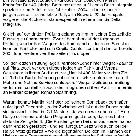
Ein sensationelles, zugleich kurioses Comeback von Martin
Karlhofer: Der 40-jährige Betreiber eines auf Lancia Delta Integrale
spezialisierten Autohauses fuhr zuletzt 2004 – damals noch in
jungen Jahren – seine letzte Rallye im Bewerb. 22 Jahre später
wagte er die Rückkehr, standesgemäß in einem Lancia Delta
Integrale.
Gleich auf der dritten Prüfung gelang es ihm, mit einer Bestzeit die
Führung zu übernehmen. Zwar übernahm auf der folgenden
Prüfung wieder Karl Wagner das Kommando – doch am Samstag
konnten Karlhofer und sein Copilot Gunter Lenk (mit dem er bereits
2004 fuhr) weitere vier Bestzeiten hinzufügen.
Vor der letzten Prüfung lagen Karlhofer/Lenk hinter Wagner/Zauner
auf Platz zwei, verloren diesen jedoch an Patrik und Verena
Gaubinger in ihrem Audi quattro: „Uns ist 400 Meter vor dem Ziel
ein Teil der Radaufhängung gebrochen – wir konnten uns nur mit
Mühe und Not ins Service schleppen.“ Wegen Zeitüberschreitung
verlor man schließlich auch den möglichen dritten Platz – immerhin
an Markenkollegen Roman Spannring.
Warum konnte Martin Karlhofer bei seinem Comeback dermaßen
aufzeigen? Er verrät: „In der Zwischenzeit ist auf der Rundstrecke
viel passiert – etwa im GT Masters, da waren wir sehr aktiv.“ Eine
Rallye sei immer auf dem Programm gestanden, doch es habe
stets die Zeit gefehlt: „Die Kunden gehen bei uns vor. Heuer hat es
dann endlich geklappt – und es läuft gut.“ Jetzt wird auch bei der
Rallye Weiz gestartet – wo die legendären Boliden im Rahmen der