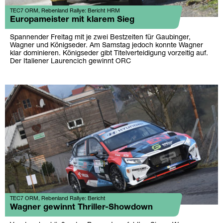
TEC7 ORM, Rebenland Rallye: Bericht HRM
Europameister mit klarem Sieg
Spannender Freitag mit je zwei Bestzeiten für Gaubinger,
Wagner und Königseder. Am Samstag jedoch konnte Wagner
klar dominieren. Königseder gibt Titelverteidigung vorzeitig auf.
Der Italiener Laurencich gewinnt ORC
TEC7 ORM, Rebenland Rallye: Bericht
Wagner gewinnt Thriller-Showdown