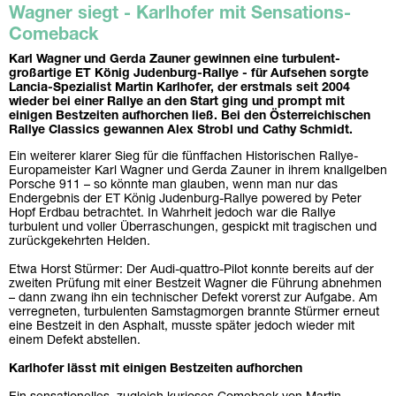
Wagner siegt - Karlhofer mit Sensations-
Comeback
Karl Wagner und Gerda Zauner gewinnen eine turbulent-
großartige ET König Judenburg-Rallye - für Aufsehen sorgte
Lancia-Spezialist Martin Karlhofer, der erstmals seit 2004
wieder bei einer Rallye an den Start ging und prompt mit
einigen Bestzeiten aufhorchen ließ. Bei den Österreichischen
Rallye Classics gewannen Alex Strobl und Cathy Schmidt.
Ein weiterer klarer Sieg für die fünffachen Historischen Rallye-
Europameister Karl Wagner und Gerda Zauner in ihrem knallgelben
Porsche 911 – so könnte man glauben, wenn man nur das
Endergebnis der ET König Judenburg-Rallye powered by Peter
Hopf Erdbau betrachtet. In Wahrheit jedoch war die Rallye
turbulent und voller Überraschungen, gespickt mit tragischen und
zurückgekehrten Helden.
Etwa Horst Stürmer: Der Audi-quattro-Pilot konnte bereits auf der
zweiten Prüfung mit einer Bestzeit Wagner die Führung abnehmen
– dann zwang ihn ein technischer Defekt vorerst zur Aufgabe. Am
verregneten, turbulenten Samstagmorgen brannte Stürmer erneut
eine Bestzeit in den Asphalt, musste später jedoch wieder mit
einem Defekt abstellen.
Karlhofer lässt mit einigen Bestzeiten aufhorchen