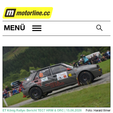
RALLYE
MENÜ
ET König Rallye: Bericht TEC7 HRM & ORC | 15.06.2026
Foto: Harald Illmer