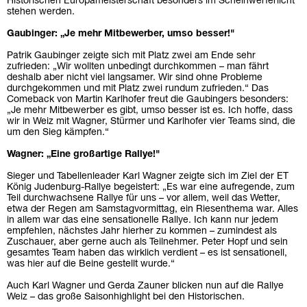
Historischen Europameisterschaft besonders im Scheinwerferlicht
stehen werden.
Gaubinger: „Je mehr Mitbewerber, umso besser!"
Patrik Gaubinger zeigte sich mit Platz zwei am Ende sehr
zufrieden: „Wir wollten unbedingt durchkommen – man fährt
deshalb aber nicht viel langsamer. Wir sind ohne Probleme
durchgekommen und mit Platz zwei rundum zufrieden.“ Das
Comeback von Martin Karlhofer freut die Gaubingers besonders:
„Je mehr Mitbewerber es gibt, umso besser ist es. Ich hoffe, dass
wir in Weiz mit Wagner, Stürmer und Karlhofer vier Teams sind, die
um den Sieg kämpfen.“
Wagner: „Eine großartige Rallye!"
Sieger und Tabellenleader Karl Wagner zeigte sich im Ziel der ET
König Judenburg-Rallye begeistert: „Es war eine aufregende, zum
Teil durchwachsene Rallye für uns – vor allem, weil das Wetter,
etwa der Regen am Samstagvormittag, ein Riesenthema war. Alles
in allem war das eine sensationelle Rallye. Ich kann nur jedem
empfehlen, nächstes Jahr hierher zu kommen – zumindest als
Zuschauer, aber gerne auch als Teilnehmer. Peter Hopf und sein
gesamtes Team haben das wirklich verdient – es ist sensationell,
was hier auf die Beine gestellt wurde.“
Auch Karl Wagner und Gerda Zauner blicken nun auf die Rallye
Weiz – das große Saisonhighlight bei den Historischen.