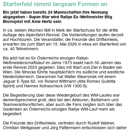
Starterfeld nimmt langsam Formen an
Bis jetzt haben bereits 24 Mannschaften ihre Nennung
abgegeben - Super-Star wird Rallye Ex-Weltmeister Stig
Blomqvist mit Arne Hertz sein
In ca. sieben Wochen fällt in Melk der Startschuss für die dritte
Auflage des Alpenfahrt-Revival. Die Vorbereitungen laufen derzeit
auf Hochtouren. Die Veranstalter, die Freunde des Driftwinkels,
erwarten bis zum Start am 15. Mai 2026 in etwa ein Starterfeld von
ca. 40 Teilnehmern.
Bis jetzt hat es für Österreichs einzigen Rallye-
Weltmeisterschaftslauf im Jahre 1973 exakt nach 50 Jahren das
erste Revival 2023 gegeben. Dies mit Start und Ziel in Baden bei
Wien. Die Strecke führte hauptsächlich ins südliche und westliche
Niederösterreich. Gewonnen hat Walter Wawronek mit einem
Jaguar E-Type S2, vor Roland Wittmann (Alfa Romeo Guiletta
Sprint) und Hannes Kotrascheck (VW 1300 S).
Die Begeisterung über diese Wiedergeburt des WM-Laufes war
dementsprechend groß, dies bei den Akteuren, Beifahrern und
Teamverantwortlichen, aber auch die Fans zeigten sich über das
Gedenken an Österreichs einzigen Rallye WM-Lauf mehr als
begeistert.
Die Freunde des Driftwinkels, vertreten durch Rudolf Wallner,
Christian Weitgasser und Jörg Pattermann entschlossen sich daher