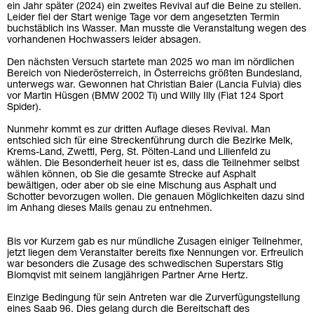
ein Jahr später (2024) ein zweites Revival auf die Beine zu stellen.
Leider fiel der Start wenige Tage vor dem angesetzten Termin
buchstäblich ins Wasser. Man musste die Veranstaltung wegen des
vorhandenen Hochwassers leider absagen.
Den nächsten Versuch startete man 2025 wo man im nördlichen
Bereich von Niederösterreich, in Österreichs größten Bundesland,
unterwegs war. Gewonnen hat Christian Baier (Lancia Fulvia) dies
vor Martin Hüsgen (BMW 2002 Ti) und Willy Illy (Fiat 124 Sport
Spider).
Nunmehr kommt es zur dritten Auflage dieses Revival. Man
entschied sich für eine Streckenführung durch die Bezirke Melk,
Krems-Land, Zwettl, Perg, St. Pölten-Land und Lilienfeld zu
wählen. Die Besonderheit heuer ist es, dass die Teilnehmer selbst
wählen können, ob Sie die gesamte Strecke auf Asphalt
bewältigen, oder aber ob sie eine Mischung aus Asphalt und
Schotter bevorzugen wollen. Die genauen Möglichkeiten dazu sind
im Anhang dieses Mails genau zu entnehmen.
Bis vor Kurzem gab es nur mündliche Zusagen einiger Teilnehmer,
jetzt liegen dem Veranstalter bereits fixe Nennungen vor. Erfreulich
war besonders die Zusage des schwedischen Superstars Stig
Blomqvist mit seinem langjährigen Partner Arne Hertz.
Einzige Bedingung für sein Antreten war die Zurverfügungstellung
eines Saab 96. Dies gelang durch die Bereitschaft des