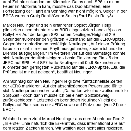
acht Zehntelsekunden am Kilometer. Da es nach SP6 zu einem
Feuer im Motorraum kam, musste das Duo abstellen, eine
Fortsetzung der Fahrt am Sonntag war nicht möglich. Sieger in der
ERC3 wurden Craig Rahill/Conor Smith (Ford Fiesta Rally3).
Marcel Neulinger und sein erfahrener Copilot Jürgen Heigl
pilotierten einen ebenfalls von BRR eingesetzten Lancia Ypsilon
Rally4 HF. Auf der langen SP3 hatten Neulinger/Heigl mit 2,9
Sekunden/Kilometer den größten Rückstand auf die JERC-Spitze.
Gegenüber motorline.cc bestätigte Neulinger: „Auf dieser Prüfung
habe ich nicht in meinen Rhythmus gefunden, zudem ist uns die
Bremse ausgegangen.“ Im weiteren Verlauf des Samstags konnte
sich Neulinger deutlich steigern - beste Platzierung Platz 5 der
JERC auf SP6 . Auf SP7 hatte Neulinger mit 0,49 Sekunden am
Kilometer den geringsten Rückstand auf die JERC-Spitze. „Ja, die
Prüfung ist mir gut gelegen“, bestätigt Neulinger.
Am Sonntag konnten Neulinger/Heigl zwei fünftschnellste Zeiten
der JERC markieren. Auf der abschließenden Powerstage fühlte
sich Neulinger besonders wohl: „Da hatten wir eine zweitschnellste
Split-Zeit - doch dann musste ich bei einem Spitzabzweig
zurückschieben.“ Letztendlich beendeten Neulinger/Heigl die
Rallye auf Platz sechs der JERC sowie auf Platz neun (von 21) der
ERC4.
Welche Lehren zieht Marcel Neulinger aus dem Abenteuer Rom?
„In erster Linie natürlich die Erkenntnis, dass international alle auf
dem letzten Zacken fahren. Wir wollten aber nicht alles riskieren,