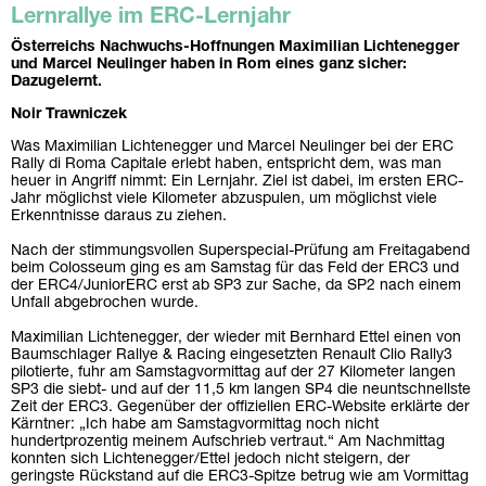
Lernrallye im ERC-Lernjahr
Österreichs Nachwuchs-Hoffnungen Maximilian Lichtenegger
und Marcel Neulinger haben in Rom eines ganz sicher:
Dazugelernt.
Noir Trawniczek
Was Maximilian Lichtenegger und Marcel Neulinger bei der ERC
Rally di Roma Capitale erlebt haben, entspricht dem, was man
heuer in Angriff nimmt: Ein Lernjahr. Ziel ist dabei, im ersten ERC-
Jahr möglichst viele Kilometer abzuspulen, um möglichst viele
Erkenntnisse daraus zu ziehen.
Nach der stimmungsvollen Superspecial-Prüfung am Freitagabend
beim Colosseum ging es am Samstag für das Feld der ERC3 und
der ERC4/JuniorERC erst ab SP3 zur Sache, da SP2 nach einem
Unfall abgebrochen wurde.
Maximilian Lichtenegger, der wieder mit Bernhard Ettel einen von
Baumschlager Rallye & Racing eingesetzten Renault Clio Rally3
pilotierte, fuhr am Samstagvormittag auf der 27 Kilometer langen
SP3 die siebt- und auf der 11,5 km langen SP4 die neuntschnellste
Zeit der ERC3. Gegenüber der offiziellen ERC-Website erklärte der
Kärntner: „Ich habe am Samstagvormittag noch nicht
hundertprozentig meinem Aufschrieb vertraut.“ Am Nachmittag
konnten sich Lichtenegger/Ettel jedoch nicht steigern, der
geringste Rückstand auf die ERC3-Spitze betrug wie am Vormittag