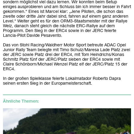
sondern möglichst viel dazu lernen. Wir konnten beim Setup
einiges ausprobieren und am Schluss bin ich immer besser in Fahrt
gekommen.“ Eines ist Marcel klar: „Jene Piloten, die schon das
zweite oder dritte Jahr dabei sind, fahren auf einem ganz anderen
Level.“ Weiter geht es für den ORM3-Staatsmeister mit der Rallye
Weiz, danach steht gleich die nächste ERC-Rallye auf dem
Programm. Den Sieg in der ERC4 sowie in der JERC feierte
Lancia-Pilot Davide Pesavento.
Das von Stohl Racing/Waldherr Motor Sport betreute ADAC Opel
Junior Rally Team belegte mit Timo Schulz/Maresa Lade Platz zwei
der JERC sowie Platz drei der ERC4, mit Tom Heindrichs/Konas
Schmitz Platz fünf der JERC/Platz sieben der ERC4 sowie mit
Claire Schönborn/Michael Wenzel Platz elf der JERC/Platz 15 der
ERC4.
In der großen Spielklasse feierte Lokalmatador Roberto Dapra
seinen ersten Sieg in der Europameisterschaft.
Ähnliche Themen: