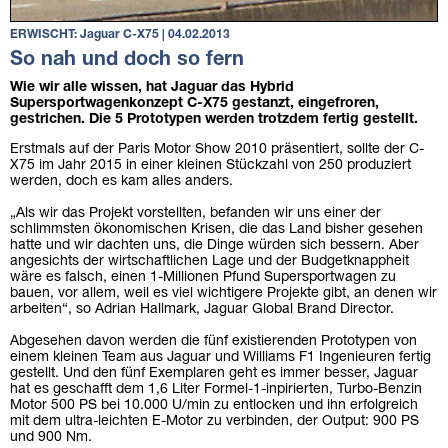
ERWISCHT: Jaguar C-X75 | 04.02.2013
So nah und doch so fern
Wie wir alle wissen, hat Jaguar das Hybrid
Supersportwagenkonzept C-X75 gestanzt, eingefroren,
gestrichen. Die 5 Prototypen werden trotzdem fertig gestellt.
Erstmals auf der Paris Motor Show 2010 präsentiert, sollte der C-
X75 im Jahr 2015 in einer kleinen Stückzahl von 250 produziert
werden, doch es kam alles anders.
„Als wir das Projekt vorstellten, befanden wir uns einer der
schlimmsten ökonomischen Krisen, die das Land bisher gesehen
hatte und wir dachten uns, die Dinge würden sich bessern. Aber
angesichts der wirtschaftlichen Lage und der Budgetknappheit
wäre es falsch, einen 1-Millionen Pfund Supersportwagen zu
bauen, vor allem, weil es viel wichtigere Projekte gibt, an denen wir
arbeiten“, so Adrian Hallmark, Jaguar Global Brand Director.
Abgesehen davon werden die fünf existierenden Prototypen von
einem kleinen Team aus Jaguar und Williams F1 Ingenieuren fertig
gestellt. Und den fünf Exemplaren geht es immer besser, Jaguar
hat es geschafft dem 1,6 Liter Formel-1-inpirierten, Turbo-Benzin
Motor 500 PS bei 10.000 U/min zu entlocken und ihn erfolgreich
mit dem ultra-leichten E-Motor zu verbinden, der Output: 900 PS
und 900 Nm.