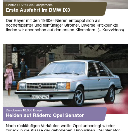
Elektro-SUV für die Langstrecke
Erste Ausfahrt im BMW iX3
Der Bayer mit den 1960er-Nieren entpuppt sich als
hocheffizienter und feinfühliger Stromer. Diverse Kritikpunkte
finden wir aber schon auf den ersten Kilometern. (+ Kurzvideos)
Die oberen 10.000 Burger
Helden auf Rädern: Opel Senator
Nach rückläufigen Verkäufen wollte Opel unbedingt wieder
zurück in die Klasse der gehobenen Limousinen. Der Senator