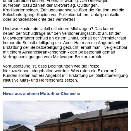
unterschreiben lassen. Ebenfalls wichtig: Alle Unterlagen
aufheben, dazu zählen der Mietvertrag, Quittungen,
Kreditkartenbelege, Zahlungsnachweise über die Kaution und die
Selbstbeteiligung, Kopien von Polizeiberichten, Unfallprotokolle
oder Schadensberichte des Vermieters.
Und was kostet ein Unfall mit einem Mietwagen? Das kommt
neben der Schuldfrage auf den Versicherungsschutz an. Ist der
Mietwagenfahrer schuld an einem Unfall, behält der Vermieter fast
immer die Selbstbeteiligung ein. Aber: Hat man ein Angebot mit
Erstattung der Selbstbeteiligung gebucht, erhält man - vergleichbar
mit einem Auslandskrankenschein - den Selbstbehalt gemäß
Vertragsbedingungen vom Mietwagen-Broker zurück.
Voraussetzung ist, dass Bedingungen wie die Polizei
hinzuzuziehen, eingehalten werden. Was raten die Experten?
Kunden sollten auf ein Angebot mit Erstattung der Selbstbeteiligung
inklusive Glas- und Reifenschutz setzen.
News aus anderen Motorline-Channels: