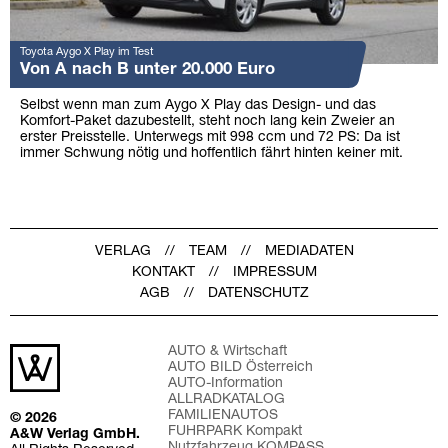
Toyota Aygo X Play im Test
Von A nach B unter 20.000 Euro
Selbst wenn man zum Aygo X Play das Design- und das
Komfort-Paket dazubestellt, steht noch lang kein Zweier an
erster Preisstelle. Unterwegs mit 998 ccm und 72 PS: Da ist
immer Schwung nötig und hoffentlich fährt hinten keiner mit.
VERLAG
TEAM
MEDIADATEN
KONTAKT
IMPRESSUM
AGB
DATENSCHUTZ
AUTO & Wirtschaft
AUTO BILD Österreich
AUTO-Information
ALLRADKATALOG
FAMILIENAUTOS
© 2026
FUHRPARK Kompakt
A&W Verlag GmbH.
Nutzfahrzeug KOMPASS