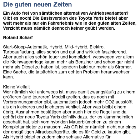
Die guten neuen Zeiten
Ein Auto frei von sämtlichen alternativen Antriebsvarianten?
Gibt es noch! Die Basisversion des Toyota Yaris bietet aber
weit mehr als nur ein Fahrerlebnis wie in den guten alten Zeiten,
Verzicht muss nämlich dennoch keiner geübt werden.
Roland Scharf
Start-Stopp-Automatik, Hybrid, Mild-Hybrid, Elektro,
Turboaufladung, alles schön und gut und wirklich faszinierend.
Aber auch alles schön teuer und kompliziert, weswegen vor allem
die Kleinwagenriege kaum mehr als Benziner und schon gar nicht
mehr als Diesel zu haben ist, sondern bald nur mehr als Stromer.
Eine Sache, die tatsächlich zum echten Problem heranwachsen
kann.
Kleine Vielfalt
Wer nämlich viel unterwegs ist, muss damit zwangsläufig zu einem
größeren (und teureren) Modell greifen, das es noch mit
Verbrennungsmotor gibt, automatisch jedoch mehr CO2 ausstößt
als ein kleineres und leichteres Vehikel. Aber was bleibt einem
übrig. Ausnahmen bestätigen aber auch hier die Regel und da
gehört der neue Toyota Yaris definitiv dazu, der es klammheimlich
geschafft hat, sich vom hybriden Mauerblümchen zu einem
Komplettanbieter zu mausern. Als GR ist er nämlich nicht nur eines
der endgültigen Allradspaßgeräte, die es für Geld zu kaufen gibt.
Als Hybrid bietet er zudem eine schlaue Alternative für