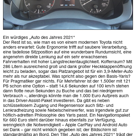
Ein würdiges „Auto des Jahres 2021“
Der Rest ist so, wie man es von einem modernen Toyota nicht
anders erwartet: Gute Ergonomie trifft auf saubere Verarbeitung,
eine tadellose Sitzposition auf eine wunderbare Rundumsicht, eine
angenehm direkte Lenkung auf ein sehr erwachsenes
Fahrverhalten mit hoher Langstreckentauglichkeit. Kofferraum? Mit
286 Litern ausreichend groß und dank großer Heckklappenöffnung
leicht zu beladen, sogar das Platzangebot ist für ein 3,9-Meter-Auto
mehr als nur akzeptabel. Was spricht also gegen den Basis-Yaris?
Für Pragmatiker gar nichts. Für Mehrfahrer ist der 1.500er mit 121
PS schon eine Option – statt 14,6 Sekunden auf 100 km/h stehen
dann flotte neun Sekunden zu Buche und das bei niedrigerem
Verbrauch –, allerdings könnte man die 1.000 Euro Aufpreis auch
in das Driver-Assist-Paket investieren. Da gibt es neben
schlüssellosem Zugang und Regensensor auch Sitz- und
Lenkradheizung sowie Nebelscheinwerfer, was irgendwie gut zur
höflich-adretten Philosophie des Yaris passt. Ein Navigationspaket
für 660 Euro steht darüber hinaus ebenfalls zur Verfügung,
wenngleich die Notwendigkeit – Apple CarPlay und Android Auto
sei Dank – gar nicht wirklich gegeben ist; der Bildschirm ist
standardmäßig an Bord. Den Titel „Auto des Jahres 2021“ trägt der