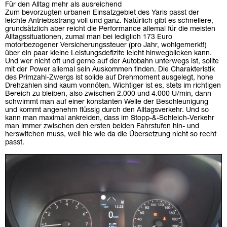
Für den Alltag mehr als ausreichend
Zum bevorzugten urbanen Einsatzgebiet des Yaris passt der
leichte Antriebsstrang voll und ganz. Natürlich gibt es schnellere,
grundsätzlich aber reicht die Performance allemal für die meisten
Alltagssituationen, zumal man bei lediglich 173 Euro
motorbezogener Versicherungssteuer (pro Jahr, wohlgemerkt!)
über ein paar kleine Leistungsdefizite leicht hinwegblicken kann.
Und wer nicht oft und gerne auf der Autobahn unterwegs ist, sollte
mit der Power allemal sein Auskommen finden. Die Charakteristik
des Primzahl-Zwergs ist solide auf Drehmoment ausgelegt, hohe
Drehzahlen sind kaum vonnöten. Wichtiger ist es, stets im richtigen
Bereich zu bleiben, also zwischen 2.000 und 4.000 U/min, dann
schwimmt man auf einer konstanten Welle der Beschleunigung
und kommt angenehm flüssig durch den Alltagsverkehr. Und so
kann man maximal ankreiden, dass im Stopp-&-Schleich-Verkehr
man immer zwischen den ersten beiden Fahrstufen hin- und
herswitchen muss, weil hie wie da die Übersetzung nicht so recht
passt.