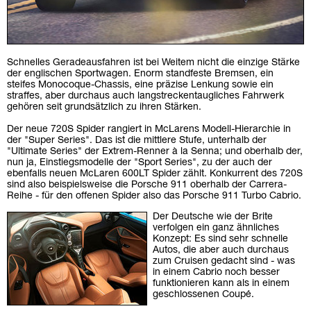
Schnelles Geradeausfahren ist bei Weitem nicht die einzige Stärke
der englischen Sportwagen. Enorm standfeste Bremsen, ein
steifes Monocoque-Chassis, eine präzise Lenkung sowie ein
straffes, aber durchaus auch langstreckentaugliches Fahrwerk
gehören seit grundsätzlich zu ihren Stärken.
Der neue 720S Spider rangiert in McLarens Modell-Hierarchie in
der "Super Series". Das ist die mittlere Stufe, unterhalb der
"Ultimate Series" der Extrem-Renner à la Senna; und oberhalb der,
nun ja, Einstiegsmodelle der "Sport Series", zu der auch der
ebenfalls neuen McLaren 600LT Spider zählt. Konkurrent des 720S
sind also beispielsweise die Porsche 911 oberhalb der Carrera-
Reihe - für den offenen Spider also das Porsche 911 Turbo Cabrio.
Der Deutsche wie der Brite
verfolgen ein ganz ähnliches
Konzept: Es sind sehr schnelle
Autos, die aber auch durchaus
zum Cruisen gedacht sind - was
in einem Cabrio noch besser
funktionieren kann als in einem
geschlossenen Coupé.