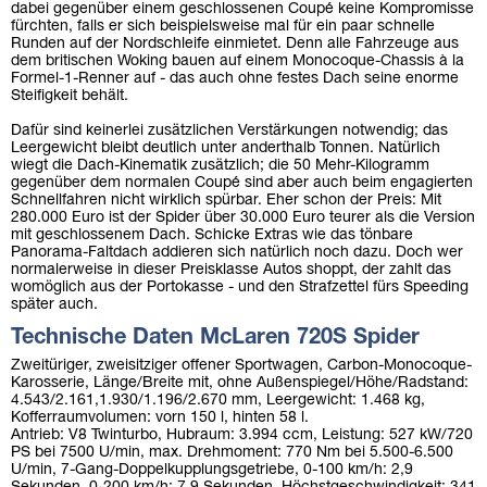
dabei gegenüber einem geschlossenen Coupé keine Kompromisse
fürchten, falls er sich beispielsweise mal für ein paar schnelle
Runden auf der Nordschleife einmietet. Denn alle Fahrzeuge aus
dem britischen Woking bauen auf einem Monocoque-Chassis à la
Formel-1-Renner auf - das auch ohne festes Dach seine enorme
Steifigkeit behält.
Dafür sind keinerlei zusätzlichen Verstärkungen notwendig; das
Leergewicht bleibt deutlich unter anderthalb Tonnen. Natürlich
wiegt die Dach-Kinematik zusätzlich; die 50 Mehr-Kilogramm
gegenüber dem normalen Coupé sind aber auch beim engagierten
Schnellfahren nicht wirklich spürbar. Eher schon der Preis: Mit
280.000 Euro ist der Spider über 30.000 Euro teurer als die Version
mit geschlossenem Dach. Schicke Extras wie das tönbare
Panorama-Faltdach addieren sich natürlich noch dazu. Doch wer
normalerweise in dieser Preisklasse Autos shoppt, der zahlt das
womöglich aus der Portokasse - und den Strafzettel fürs Speeding
später auch.
Technische Daten McLaren 720S Spider
Zweitüriger, zweisitziger offener Sportwagen, Carbon-Monocoque-
Karosserie, Länge/Breite mit, ohne Außenspiegel/Höhe/Radstand:
4.543/2.161,1.930/1.196/2.670 mm, Leergewicht: 1.468 kg,
Kofferraumvolumen: vorn 150 l, hinten 58 l.
Antrieb: V8 Twinturbo, Hubraum: 3.994 ccm, Leistung: 527 kW/720
PS bei 7500 U/min, max. Drehmoment: 770 Nm bei 5.500-6.500
U/min, 7-Gang-Doppelkupplungsgetriebe, 0-100 km/h: 2,9