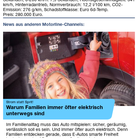
Sekunden, 0-200 km/h: 7,9 Sekunden, Höchstgeschwindigkeit: 341
km/h, Hinterradantrieb, Normverbrauch: 12,2 l/100 km, CO2-
Emission: 276 g/km, Schadstoffklasse: Euro 6d-Temp.
Preis: 280.000 Euro.
News aus anderen Motorline-Channels:
Strom statt Sprit!
Warum Familien immer öfter elektrisch
unterwegs sind
Im Familienalltag muss das Auto mitspielen: sicher, geräumig,
verlässlich soll es sein. Und immer öfter auch elektrisch. Denn
Familien entdecken gerade, dass E-Autos smarte Freiheit