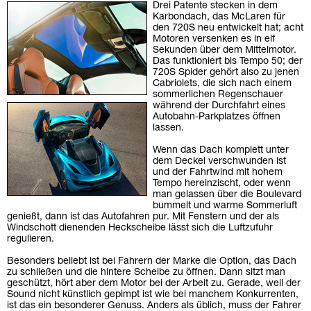
Drei Patente stecken in dem
Karbondach, das McLaren für
den 720S neu entwickelt hat; acht
Motoren versenken es in elf
Sekunden über dem Mittelmotor.
Das funktioniert bis Tempo 50; der
720S Spider gehört also zu jenen
Cabriolets, die sich nach einem
sommerlichen Regenschauer
während der Durchfahrt eines
Autobahn-Parkplatzes öffnen
lassen.
Wenn das Dach komplett unter
dem Deckel verschwunden ist
und der Fahrtwind mit hohem
Tempo hereinzischt, oder wenn
man gelassen über die Boulevard
bummelt und warme Sommerluft
genießt, dann ist das Autofahren pur. Mit Fenstern und der als
Windschott dienenden Heckscheibe lässt sich die Luftzufuhr
regulieren.
Besonders beliebt ist bei Fahrern der Marke die Option, das Dach
zu schließen und die hintere Scheibe zu öffnen. Dann sitzt man
geschützt, hört aber dem Motor bei der Arbeit zu. Gerade, weil der
Sound nicht künstlich gepimpt ist wie bei manchem Konkurrenten,
ist das ein besonderer Genuss. Anders als üblich, muss der Fahrer