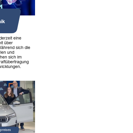
ik
derzeit eine
it über
Während sich die
rien und
ehen sich im
aftübertragung
icklungen.
preises