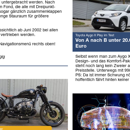
l untergebracht werden. Nach
m Fond, die alle mit Dreipunkt-
, sogar gänzlich zusammenklappen
enge Stauraum für größere
sichtlich ab Juni 2002 bei allen
 vertrieben werden.
Toyota Aygo X Play im Test
Von A nach B unter 20.
m Navigationsmenü rechts oben!
Euro
Selbst wenn man zum Aygo X
gig
Design- und das Komfort-Pake
steht noch lang kein Zweier a
Preisstelle. Unterwegs mit 9
PS: Da ist immer Schwung nö
hoffentlich fährt hinten keiner
er