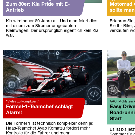
Zum 80er: Kia Pride mit E-
Motorrad 
Antrieb
sollte ma
Kia wird heuer 80 Jahre alt. Und man feiert dies
Erfahren Sie,
mit einem zum Stromer umgebauten
Sie Ihr Bike,
Kleinwagen. Der ursprünglich eigentlich kein Kia
verkaufen wo
war.
"Vieles zu kompliziert"
ARC, Mühlstein R
Formel-1-Teamchef schlägt
Easy Driv
Alarm!
Roadrunni
Start
Die Formel 1 ist technisch komplexer denn je:
Haas-Teamchef Ayao Komatsu fordert mehr
Es ist bis jet
Kontrolle für die Fahrer und mehr
Sommer für d