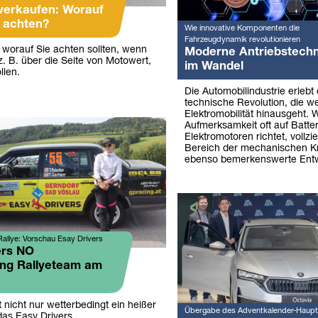
verkaufen: Worauf
n achten?
Wie innovative Komponenten die
Fahrzeugdynamik revolutionieren
 worauf Sie achten sollten, wenn
Moderne Antriebstechn
 z. B. über die Seite von Motowert,
im Wandel
llen.
Die Automobilindustrie erlebt 
technische Revolution, die we
Elektromobilität hinausgeht. 
Aufmerksamkeit oft auf Batte
Elektromotoren richtet, vollzi
Bereich der mechanischen Kr
ebenso bemerkenswerte Entw
allye: Vorschau Esay Drivers
ers NO
ng Rallyeteam am
zt nicht nur wetterbedingt ein heißer
Übergabe des Adventkalender-Haupt
as Easy Drivers