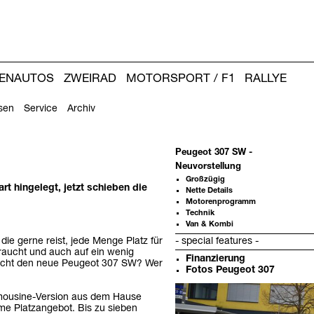
IENAUTOS
ZWEIRAD
MOTORSPORT / F1
RALLYE
sen
Service
Archiv
Peugeot 307 SW -
Neuvorstellung
Großzügig
rt hingelegt, jetzt schieben die
Nette Details
Motorenprogramm
Technik
Van & Kombi
die gerne reist, jede Menge Platz für
- special features -
raucht und auch auf ein wenig
Finanzierung
lleicht den neue Peugeot 307 SW? Wer
Fotos Peugeot 307
Weitere
Limousine-Version aus dem Hause
Artikel:
e Platzangebot. Bis zu sieben