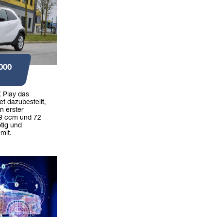
000
 Play das
t dazubestellt,
n erster
98 ccm und 72
tig und
 mit.