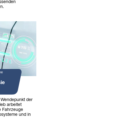
assenden
n.
ne
ie
n Wendepunkt der
ieb arbeitet
die Fahrzeuge
kosysteme und in