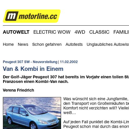
AUTOWELT
AUTOWELT
ELECTRIC WOW
4WD
CLASSIC
FAMIL
DRIVING-DAY
DRIVING CLUB
MAGAZINE
Home
News
Schon gefahren
Autotests
Unglaubliches Autowis
Peugeot 307 SW - Neuvorstellung | 11.02.2002
Van & Kombi in Einem
Der Golf-Jäger Peugeot 307 hat bereits im Vorjahr einen tollen Sta
Franzosen einen Kombi-Van nach.
Verena Friedrich
Was wünscht sich eine Jungfamilie, 
den Transport von Großeinkäufen b
Komfort nicht verzichten will? Vie
weiß…
Auf jeden Fall punktet die Kombi-
Peugeot schon mal durch das enorm