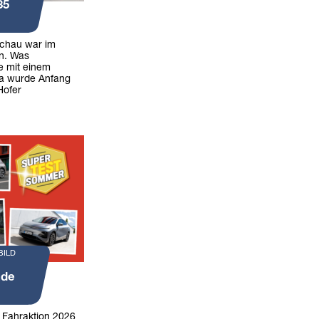
35
achau war im
n. Was
e mit einem
ia wurde Anfang
Hofer
BILD
nde
r Fahraktion 2026