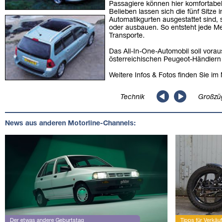
Passagiere können hier komfortabe
Belieben lassen sich die fünf Sitze i
Automatikgurten ausgestattet sind
oder ausbauen. So entsteht jede M
Transporte.
Das All-In-One-Automobil soll voraus
österreichischen Peugeot-Händlern
Weitere Infos & Fotos finden Sie i
Technik
Großzü
News aus anderen Motorline-Channels:
Der etwas andere Geburtstag
Tipps für Verkäuf