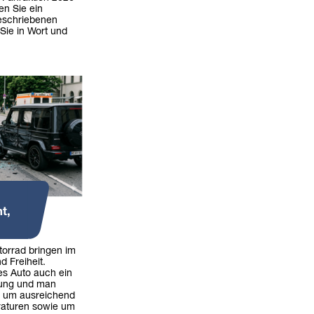
en Sie ein
eschriebenen
Sie in Wort und
t,
torrad bringen im
nd Freiheit.
es Auto auch ein
tung und man
e um ausreichend
raturen sowie um