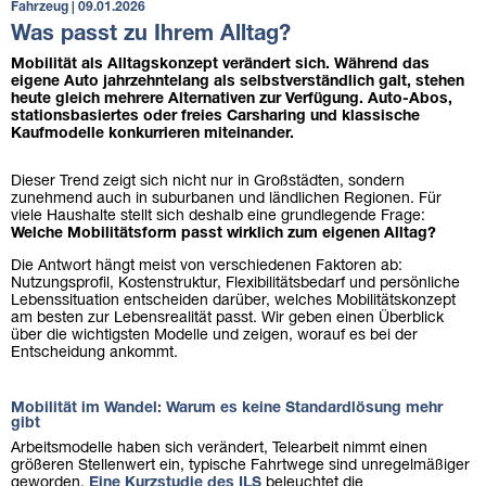
Fahrzeug | 09.01.2026
Was passt zu Ihrem Alltag?
Mobilität als Alltagskonzept verändert sich. Während das
eigene Auto jahrzehntelang als selbstverständlich galt, stehen
heute gleich mehrere Alternativen zur Verfügung. Auto-Abos,
stationsbasiertes oder freies Carsharing und klassische
Kaufmodelle konkurrieren miteinander.
Dieser Trend zeigt sich nicht nur in Großstädten, sondern
zunehmend auch in suburbanen und ländlichen Regionen. Für
viele Haushalte stellt sich deshalb eine grundlegende Frage:
Welche Mobilitätsform passt wirklich zum eigenen Alltag?
Die Antwort hängt meist von verschiedenen Faktoren ab:
Nutzungsprofil, Kostenstruktur, Flexibilitätsbedarf und persönliche
Lebenssituation entscheiden darüber, welches Mobilitätskonzept
am besten zur Lebensrealität passt. Wir geben einen Überblick
über die wichtigsten Modelle und zeigen, worauf es bei der
Entscheidung ankommt.
Mobilität im Wandel: Warum es keine Standardlösung mehr
gibt
Arbeitsmodelle haben sich verändert, Telearbeit nimmt einen
größeren Stellenwert ein, typische Fahrtwege sind unregelmäßiger
geworden.
Eine Kurzstudie des ILS
beleuchtet die