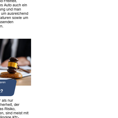
nd Freiheit.
es Auto auch ein
tung und man
e um ausreichend
raturen sowie um
assenden
n.
aren
t?
 als nur
herheit, der
as Risiko,
en, sind meist mit
ängige Kfz-