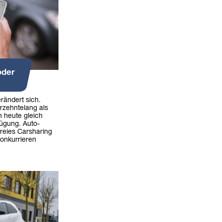
oder
erändert sich.
rzehntelang als
n heute gleich
fügung. Auto-
freies Carsharing
onkurrieren