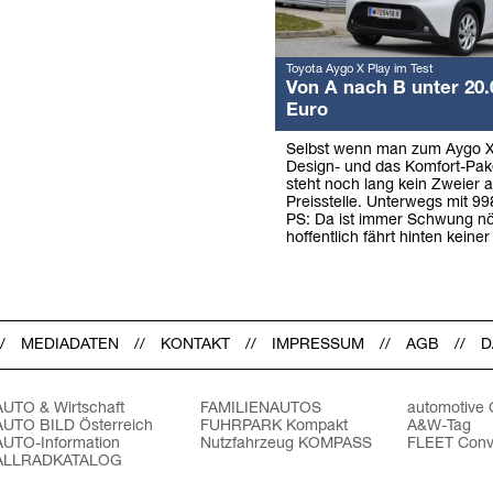
Toyota Aygo X Play im Test
Von A nach B unter 20.
Euro
Selbst wenn man zum Aygo X
Design- und das Komfort-Pake
steht noch lang kein Zweier a
Preisstelle. Unterwegs mit 9
PS: Da ist immer Schwung nö
hoffentlich fährt hinten keiner
MEDIADATEN
KONTAKT
IMPRESSUM
AGB
D
AUTO & Wirtschaft
FAMILIENAUTOS
automotive
AUTO BILD Österreich
FUHRPARK Kompakt
A&W-Tag
AUTO-Information
Nutzfahrzeug KOMPASS
FLEET Conv
ALLRADKATALOG