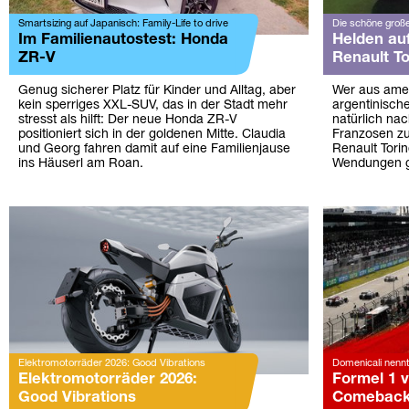
Smartsizing auf Japanisch: Family-Life to drive
Die schöne große
Im Familienautostest: Honda
Helden au
ZR-V
Renault To
Genug sicherer Platz für Kinder und Alltag, aber
Wer aus amer
kein sperriges XXL-SUV, das in der Stadt mehr
argentinisch
stresst als hilft: Der neue Honda ZR-V
natürlich nac
positioniert sich in der goldenen Mitte. Claudia
Franzosen zu
und Georg fahren damit auf eine Familienjause
Renault Torin
ins Häuserl am Roan.
Wendungen 
Elektromotorräder 2026: Good Vibrations
Domenicali nenn
Elektromotorräder 2026:
Formel 1 
Good Vibrations
Comebac