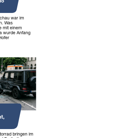
35
achau war im
n. Was
e mit einem
ia wurde Anfang
Hofer
t,
torrad bringen im