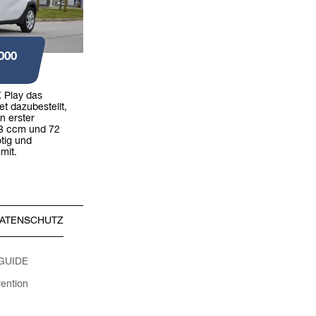
000
 Play das
t dazubestellt,
n erster
98 ccm und 72
tig und
 mit.
ATENSCHUTZ
 GUIDE
ention