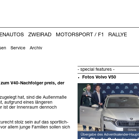
IENAUTOS
ZWEIRAD
MOTORSPORT / F1
RALLYE
sen
Service
Archiv
- special features -
Fotos Volvo V50
 zum V40-Nachfolger preis, der
Weitere
Artikel:
ugelegt hat, sind die Außenmaße
t, aufgrund eines längeren
ur ist der Innenraum dennoch
recht stolz sein auf das sportlich-
or allem junge Familien sollen sich
Übergabe des Adventkalender-Haupt