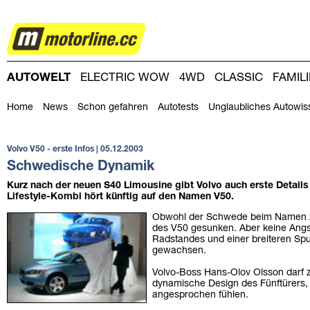
AUTOWELT
AUTOWELT
ELECTRIC WOW
4WD
CLASSIC
FAMIL
DRIVING-DAY
DRIVING CLUB
MAGAZINE
Home
News
Schon gefahren
Autotests
Unglaubliches Autowis
Volvo V50 - erste Infos | 05.12.2003
Schwedische Dynamik
Kurz nach der neuen S40 Limousine gibt Volvo auch erste Details
Lifestyle-Kombi hört künftig auf den Namen V50.
Obwohl der Schwede beim Namen z
des V50 gesunken. Aber keine Angs
Radstandes und einer breiteren Sp
gewachsen.
Volvo-Boss Hans-Olov Olsson darf zu
dynamische Design des Fünftürers, v
angesprochen fühlen.