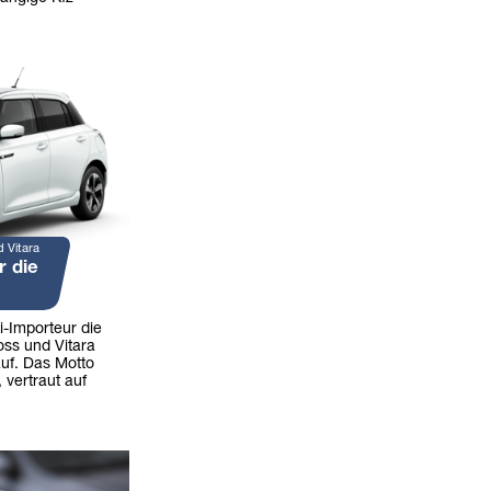
d Vitara
r die
i-Importeur die
oss und Vitara
uf. Das Motto
 vertraut auf