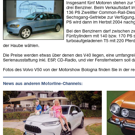
Insgesamt fünf Motoren stehen zur
drei Benziner. Beim Verkaufsstart i
136 PS Zweiliter Common-Rail-Dies
Sechsgang-Getriebe zur Verfügung, 
PS wird dann im Herbst 2004 nachg
Bei den Benzinern darf zwischen zw
Fünfzylindern mit 140 bzw. 170 PS
turboaufgeladenen T5 mit 220 Pferd
der Haube wählen.
Die Preise werden etwas über denen des V40 liegen, eine umfangre
Serienausstattung inkl. ESP, CD-Radio, und vier Fensterhebern soll
Fotos des Volvo V50 von der Motorshow Bologna finden Sie in der re
News aus anderen Motorline-Channels: