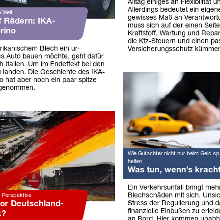
Alltag einiges an Flexibilität u
Allerdings bedeutet ein eigen
 Welt
gewisses Maß an Verantwor
f Rädern: IKA-
muss sich auf der einen Seit
rino
Kraftstoff, Wartung und Repa
die Kfz-Steuern und einen p
ikanischem Blech ein ur-
Versicherungsschutz kümmer
es Auto bauen möchte, geht dafür
h Italien. Um im Endeffekt bei den
 landen. Die Geschichte des IKA-
o hat aber noch ein paar spitze
genommen.
Wie Gutachter nicht nur beim Geld sp
helfen
Was tun, wenn’s krach
Ein Verkehrsunfall bringt mehr
Blechschäden mit sich. Unsic
t Perspektive
vor Deutschland-
Stress der Regulierung und d
finanzielle Einbußen zu erleid
k?
an Bord. Hier kommen unabh