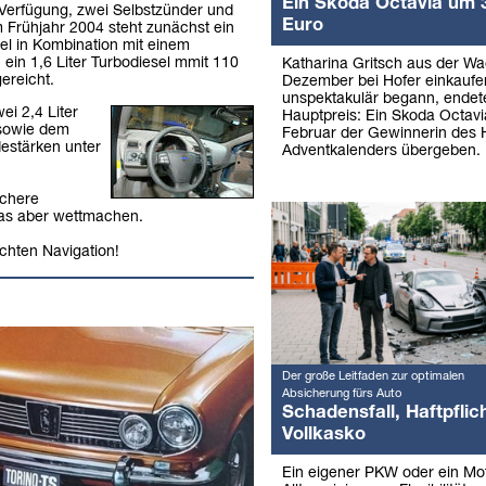
Ein Skoda Octavia um 
 Verfügung, zwei Selbstzünder und
Euro
m Frühjahr 2004 steht zunächst ein
el in Kombination mit einem
ein 1,6 Liter Turbodiesel mmit 110
Katharina Gritsch aus der W
ereicht.
Dezember bei Hofer einkaufe
unspektakulär begann, endet
ei 2,4 Liter
Hauptpreis: Ein Skoda Octav
 sowie dem
Februar der Gewinnerin des 
estärken unter
Adventkalenders übergeben.
ichere
 das aber wettmachen.
chten Navigation!
Der große Leitfaden zur optimalen
Absicherung fürs Auto
Schadensfall, Haftpflich
Vollkasko
Ein eigener PKW oder ein Mo