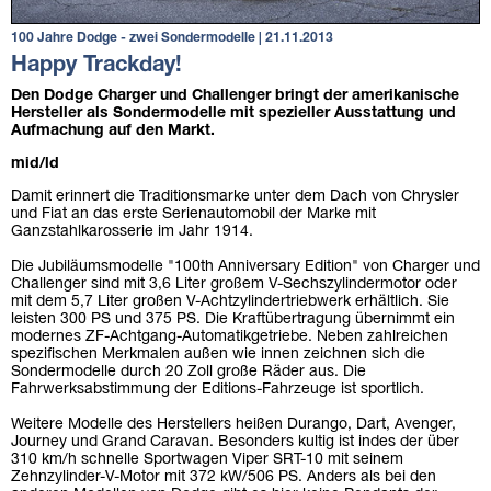
100 Jahre Dodge - zwei Sondermodelle | 21.11.2013
Happy Trackday!
Den Dodge Charger und Challenger bringt der amerikanische
Hersteller als Sondermodelle mit spezieller Ausstattung und
Aufmachung auf den Markt.
mid/ld
Damit erinnert die Traditionsmarke unter dem Dach von Chrysler
und Fiat an das erste Serienautomobil der Marke mit
Ganzstahlkarosserie im Jahr 1914.
Die Jubiläumsmodelle "100th Anniversary Edition" von Charger und
Challenger sind mit 3,6 Liter großem V-Sechszylindermotor oder
mit dem 5,7 Liter großen V-Achtzylindertriebwerk erhältlich. Sie
leisten 300 PS und 375 PS. Die Kraftübertragung übernimmt ein
modernes ZF-Achtgang-Automatikgetriebe. Neben zahlreichen
spezifischen Merkmalen außen wie innen zeichnen sich die
Sondermodelle durch 20 Zoll große Räder aus. Die
Fahrwerksabstimmung der Editions-Fahrzeuge ist sportlich.
Weitere Modelle des Herstellers heißen Durango, Dart, Avenger,
Journey und Grand Caravan. Besonders kultig ist indes der über
310 km/h schnelle Sportwagen Viper SRT-10 mit seinem
Zehnzylinder-V-Motor mit 372 kW/506 PS. Anders als bei den