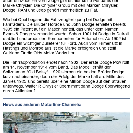
anderen Modellen von Dodge gibt es hier keine Pendants der
Marke Chrysler. Die Chrysler Group mit den Marken Chrysler,
Dodge, RAM und Jeep gehört mehrheitlich zu Fiat.
Wie bei Opel begann die Fahrzeugfertigung bei Dodge mit
Fahrrädern. Die Brüder Horace und John Dodge erhielten bereits
1895 ein Patent auf ein Maschinenteil, das unter dem Namen
Evans & Dodge vermarktet wurde. Schon 1901 ist Dodge in Detroit
etabliert und produziert Komponenten für Automobile. Ab 1902 ist
Dodge ein wichtiger Zulieferer für Ford. Auch vom Firmensitz in
Hastings und Monroe aus ist die Marke erfolgreich und stellt
Getriebe für die Olds Motor Works her.
Die Fahrradproduktion endet nach 1902. Der erste Dodge Pkw rollt
am 14. November 1914 vom Band. Das Modell erhält den
Spitznamen "Old Betsy". 1920 sterben die beiden Brüder Dodge
kurz nacheinander, doch der Erfolg der Marke hält an. Mitte des
Jahres 1925 sind bereits über eine Million Dodge auf den Straßen
unterwegs. Walter P. Chrysler übernimmt dann Dodge überwiegend
durch Aktienkauf.
News aus anderen Motorline-Channels: