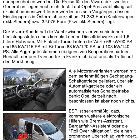
nachgeschoben werden. Die Preise für den Vivaro der zweiten
Generation liegen noch nicht fest. Laut Opel-Presseabteilung soll
er nicht nennenswert teurer werden als sein Vorgänger, dessen
Einstiegspreis in Österreich derzeit bei 21.283 Euro (Kastenwagen
exkl. Steuern) bzw. 32.075 Euro (Pkw inkl. Steuern) liegt.
Der Vivaro-Kunde hat die Wahl zwischen vier verschiedenen
Leuistungsstufen eines komplett neuen Dieseltriebwerks mit 1,6
Litern Hubraum. Mit Einfach-Turbo lauten die Werte 66 kW/90 PS
und 85 kW/115 PS mit Bi-Turbo 88 kW/120 PS und 103 kW/140
PS. Alle Aggregate stammen übrigens von Kooperationspartner
Renault, der den Transporter in Frankreich baut und als Trafic auf
den Markt bringt.
Alle Motorenvarianten werden mit
dem serienmäßigen Sechsgang-
Schaltgetriebe geliefert, über ein
Automatikgetriebe oder ein
automatisiertes Schaltgetriebe
denkt Opel derzeit nach,
beschlossen ist aber noch nichts.
ESP ist serienmäßig, dazu
kommen weitere elektronische
Hilfen wie Brems-Assistent,
Berganfahr-Assistent oder die
"Roll Over Mitigation", die einen
drohenden Überschlag verhindert.