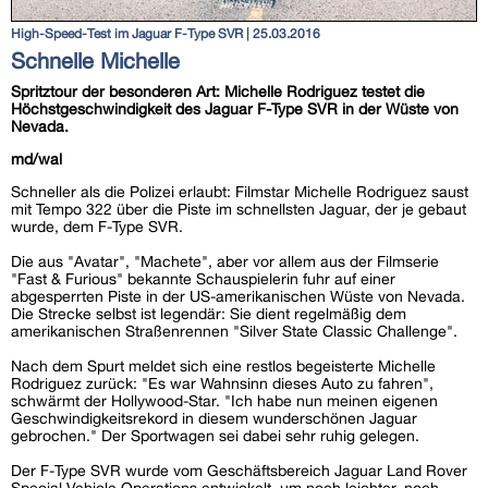
High-Speed-Test im Jaguar F-Type SVR | 25.03.2016
Schnelle Michelle
Spritztour der besonderen Art: Michelle Rodriguez testet die
Höchstgeschwindigkeit des Jaguar F-Type SVR in der Wüste von
Nevada.
md/wal
Schneller als die Polizei erlaubt: Filmstar Michelle Rodriguez saust
mit Tempo 322 über die Piste im schnellsten Jaguar, der je gebaut
wurde, dem F-Type SVR.
Die aus "Avatar", "Machete", aber vor allem aus der Filmserie
"Fast & Furious" bekannte Schauspielerin fuhr auf einer
abgesperrten Piste in der US-amerikanischen Wüste von Nevada.
Die Strecke selbst ist legendär: Sie dient regelmäßig dem
amerikanischen Straßenrennen "Silver State Classic Challenge".
Nach dem Spurt meldet sich eine restlos begeisterte Michelle
Rodriguez zurück: "Es war Wahnsinn dieses Auto zu fahren",
schwärmt der Hollywood-Star. "Ich habe nun meinen eigenen
Geschwindigkeitsrekord in diesem wunderschönen Jaguar
gebrochen." Der Sportwagen sei dabei sehr ruhig gelegen.
Der F-Type SVR wurde vom Geschäftsbereich Jaguar Land Rover
Special Vehicle Operations entwickelt, um noch leichter, noch